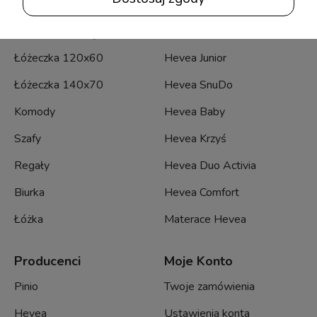
Meble dziecięce
Materace Hevea
Łóżeczka 120x60
Hevea Junior
Łóżeczka 140x70
Hevea SnuDo
Komody
Hevea Baby
Szafy
Hevea Krzyś
Regały
Hevea Duo Activia
Biurka
Hevea Comfort
Łóżka
Materace Hevea
Producenci
Moje Konto
Pinio
Twoje zamówienia
Hevea
Ustawienia konta