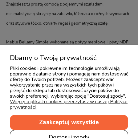
Znajdziesz tu prostą komodę z pojemnymi szufladami,
minimalistyczną skrzynię na zabawki, łóżeczka o różnych wymiarach
oraz stylowe łóżko, otwarty regał i geometryczną szafę.
Meble Bellamy Simple wykonane są z płyty meblowej i płyty MDF
w kolorze śmietankowym oraz fornirowanej płyty MDF pokrytej
Dbamy o Twoją prywatność
naturalną okleiną dębową. Meble są dostosowane do potrzeb
Pliki cookies i pokrewne im technologie umożliwiają
maluszków: półki zabezpieczono przed wypadaniem a meble przed
poprawne działanie strony i pomagają nam dostosować
ofertę do Twoich potrzeb. Możesz zaakceptować
przewracaniem, zaś szuflady mają samodomykający się mechanizm.
wykorzystanie przez nas wszystkich tych plików i
przejść do sklepu lub dostosować użycie plików do
Kolekcja została nagrodzona nagrodą Diament Meblarstwa 2011.
swoich preferencji, wybierając opcję "Dostosuj zgody".
Jeśli chcesz stworzyć nastrojowy pokoik w stylowym wydaniu,
Więcej o plikach cookies przeczytasz w naszej Polityce
prywatności.
Bellamy Simple czeka na Ciebie.
Zaakceptuj wszystkie
Dostosuj zgody