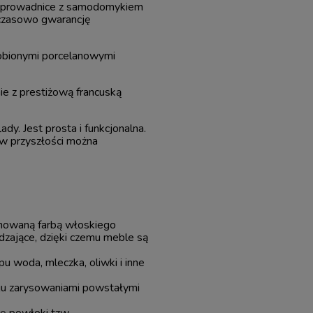
e prowadnice z samodomykiem
 czasowo gwarancję
robionymi porcelanowymi
ie z prestiżową francuską
y. Jest prosta i funkcjonalna.
 w przyszłości można
nowaną farbą włoskiego
zające, dzięki czemu meble są
pu woda, mleczka, oliwki i inne
aju zarysowaniami powstałymi
rę powłoki tzw.