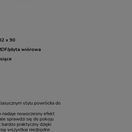
02 x 90
MDF/płyta wiórowa
siące
lasycznym stylu powróciła do
co nadaje nowoczesny efekt
nale sprawdzi się do pokoju
 bardzo praktyczny dzięki
się wszystkie niezbędne