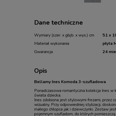
Dane techniczne
Wymiary (szer. x głęb. x wys.) cm
51 x 1
Materiał wykonania
płyta 
Gwarancja
24 mie
Opis
Bellamy Ines Komoda 3-szufladowa
Ponadczasowa romantyczna kolekcja Ines w k
świata dziecka.
Ines zdobiona jest stylowymi frezami, przez 
wizualny. Przy odpowiedniej stylizacji, dosko
małego chłopca jak i dziewczynki. Zestaw jest
pojemnym szufladom, do których pomieszczą 