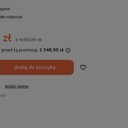
tępne
dni robocze
 zł
1 645,00 zł
i przed tą promocją:
1 348,90 zł
li produkt jest sprzedawany krócej niż
dodaj do koszyka
ni, wyświetlana jest najniższa cena od
entu, kiedy produkt pojawił się w
zedaży.
dodaj opinię
oda