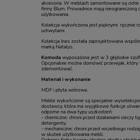
akcesoria. W meblach zamontowane są cich
firmy Blum. Prowadnice mają nieograniczoną
użytkowania.
Kolekcja wykończona jest pięknymi ręcznie 
uchwytami.
Kolekcja Ines została zaprojektowana wspóln
marką Natalys.
Komoda
wyposażona jest w 3 głębokie szuflad
Opcjonalnie można domówić przewijak, który
zdemontować.
Materiał i wykonanie
MDF i płyta wiórowa.
Meble wykończone są specjalnie wyselekcjo
dostawcy, która ma wyjątkowe funkcje utward
odporne na dwa typy uszkodzeń:
- chemiczne: chroni przed działaniami cieczy ty
detergenty;
- mechaniczne: chroni przed wszelkiego rodz
w skutek użytkowania mebli.
Dobrana farba tworzy idealnie gładką struktu