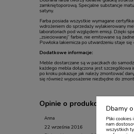
zamkniętoporową. Specjalne substancje matuj
satyny.
Farba posiada wszystkie wymagane certyfika
wdrożeniem do sprzedaży wylakierowany me
laboratoriach pod względem emisji. Dzięki spe
„zsieciowanej” farbie, nie emitowane są żadn
Powłoka lakiernicza po utwardzeniu staje się 
Dodatkowe informacje:
Meble dostarczane są w paczkach do samodz
każdego mebla dołączona jest szczegółowa in
po kroku pokazuje jak należy zmontować dan
się również wyposażenie niezbędne do zmont
Opinie o produkcie (2)
Dbamy o 
Anna
Pliki cookies
nam dostosow
22 września 2016
wszystkich ty