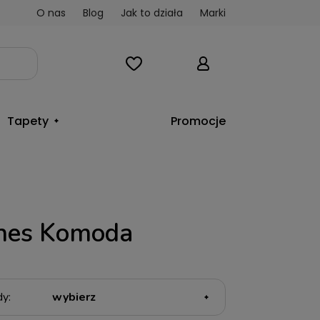
O nas
Blog
Jak to działa
Marki
Tapety
Promocje
Ines Komoda
y: