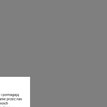
y i pomagają
nie przez nas
woich