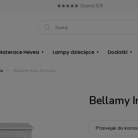
Materace Hevea
Lampy dziecięce
Dodatki
da
Bellamy Ines Komoda
Bellamy 
Przewijak do komod