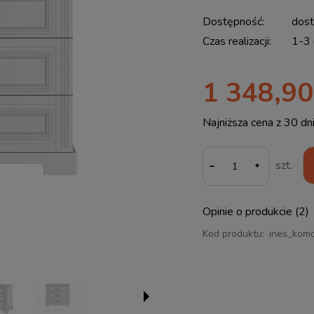
Dostępność:
dos
Czas realizacji:
1-3 
1 348,90
Najniższa cena z 30 dn
Jeże
-
szt.
30 d
mom
spr
Opinie o produkcie (2)
Kod produktu:
ines_kom