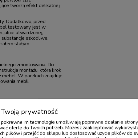
ące tworzą efekt delikatnej
ty. Dodatkowo, przed
bel testowany jest w
cjalnie utwardzonej,
e substancje szkodliwe.
ciałem stałym.
ielnego zmontowania. Do
strukcja montażu, która krok
y mebel. W paczkach znajduje
owania mebli.
Twoją prywatność
 i pokrewne im technologie umożliwiają poprawne działanie stron
ać ofertę do Twoich potrzeb. Możesz zaakceptować wykorzysta
ch plików i przejść do sklepu lub dostosować użycie plików do s