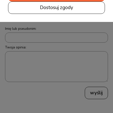
Dostosuj zgody
Opinie o produkcie (0)
Imię lub pseudonim:
Twoja opinia:
wyślij