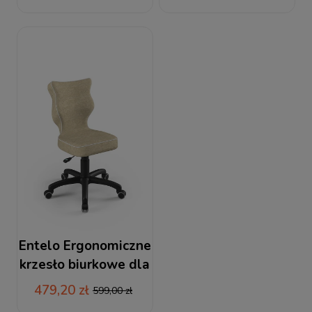
szara podstawa
podnóżkiem beżowe
czarna podstawa
Entelo Ergonomiczne
krzesło biurkowe dla
dzieci Petit beżowy
479,20 zł
599,00 zł
czarna podstawa