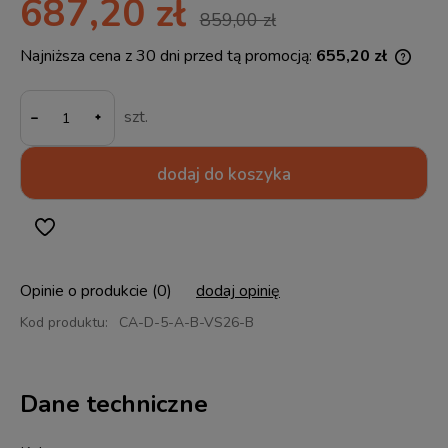
687,20 zł
859,00 zł
Najniższa cena z 30 dni przed tą promocją:
655,20 zł
Jeżel
30 dn
-
momen
szt.
sprze
dodaj do koszyka
Opinie o produkcie (0)
dodaj opinię
Kod produktu:
CA-D-5-A-B-VS26-B
Dane techniczne