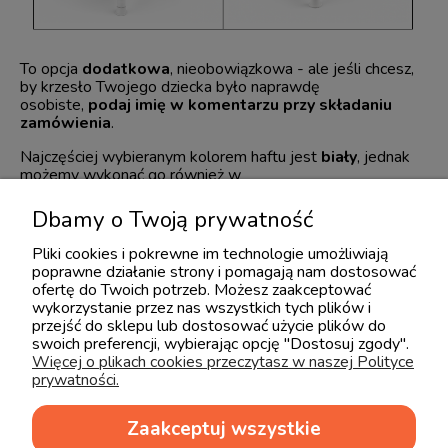
To opcja
dodatkowa
, nieobowiązkowa - ale jeśli chcesz,
by krzesło Twojego dziecka było naprawdę
osobiste,
podaj imię w komentarzu przy składaniu
zamówienia
.
Najczęściej wybieranym kolorem haftu jest
biały
, jednak
możemy wykonać go również w
kolorze
szarym
lub
czarnym
.
Jeśli preferujesz inny kolor, podaj tę informację razem z
Dbamy o Twoją prywatność
imieniem dziecka, np. Pola - kolor czarny
.
Pliki cookies i pokrewne im technologie umożliwiają
poprawne działanie strony i pomagają nam dostosować
ofertę do Twoich potrzeb. Możesz zaakceptować
wykorzystanie przez nas wszystkich tych plików i
przejść do sklepu lub dostosować użycie plików do
swoich preferencji, wybierając opcję "Dostosuj zgody".
Więcej o plikach cookies przeczytasz w naszej Polityce
prywatności.
Zaakceptuj wszystkie