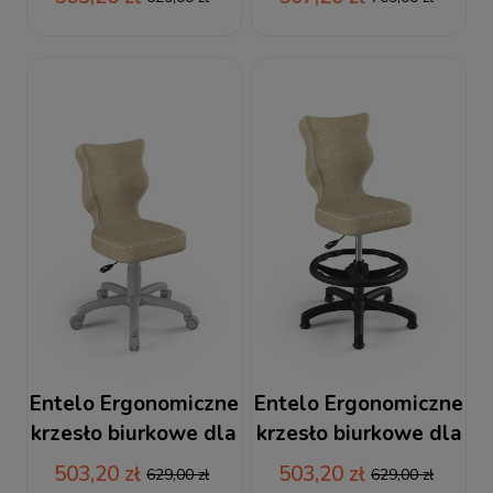
Entelo
podnóżkiem beżowe
szara podstawa
Entelo Ergonomiczne
Entelo Ergonomiczne
krzesło biurkowe dla
krzesło biurkowe dla
dzieci Petit beżowy
dzieci Petit z
503,20 zł
503,20 zł
629,00 zł
629,00 zł