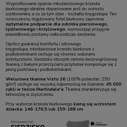
Wyprofilowane oparcie młodzieżowego krzesła
biurkowego idealnie dopasowane jest do wzrostu
użytkownika, a co za tym idzie - kształtu kręgosłupa. Ten
nowoczesny, regulowany fotel biurkowy zapewnia
optymalne podparcie dla odcinka piersiowego,
lędźwiowego i krzyżowego
, wymuszając przyjęcie
prawidłowej postawy ciała podczas siedzenia.
Oprócz gwarancji komfortu i zdrowego
kręgosłupa, młodzieżowe krzesło biurkowe z
podłokietnikami cechuje się również walorami
estetycznymi. Siedzisko obszyte ciemno beżową/różową
tkaniną z białymi przeszyciami przytulnie komponuje się z
jasną podstawą i podłokietnikami.
Welurowa tkanina Visto 26
(100% poliester, 250
g/m²) cechuje się wysoką odpornością na ścieranie:
45 000
cykli w teście Martindale'a
. Tkanina charakteryzuje się
łatwością w zcyszczeniu.
Przy wyborze krzesła biurkowego
kieruj się wzrostem
dziecka: 146-176,5 lub 159-188 cm
.