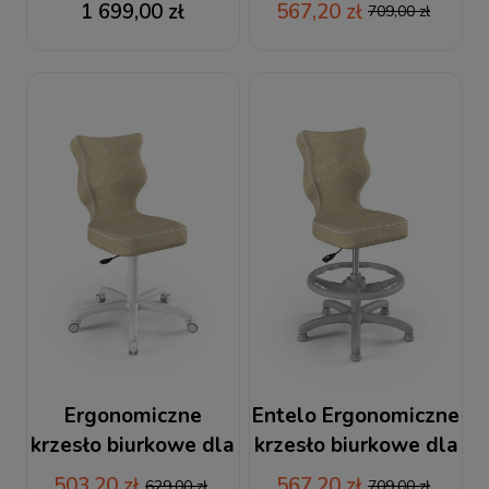
dzieci Petit z
1 699,00 zł
567,20 zł
709,00 zł
podnóżkiem beżowe
biała podstawa
Ergonomiczne
Entelo Ergonomiczne
krzesło biurkowe dla
krzesło biurkowe dla
dzieci Petit beżowe
dzieci Petit z
503,20 zł
567,20 zł
629,00 zł
709,00 zł