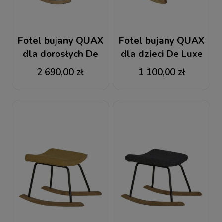
Fotel bujany QUAX
Fotel bujany QUAX
dla dorosłych De
dla dzieci De Luxe
Luxe Sand Grey
Sand Clay
2 690,00 zł
1 100,00 zł