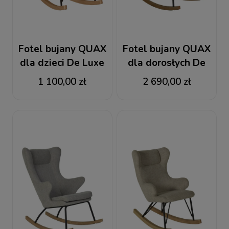
Fotel bujany QUAX
Fotel bujany QUAX
dla dzieci De Luxe
dla dorosłych De
Saffran
Luxe baranek ecru
1 100,00 zł
2 690,00 zł