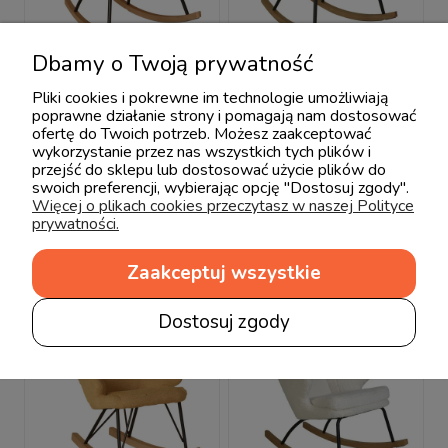
Dbamy o Twoją prywatność
Pliki cookies i pokrewne im technologie umożliwiają
Fotel bujany QUAX
Fotel bujany QUAX
poprawne działanie strony i pomagają nam dostosować
ofertę do Twoich potrzeb. Możesz zaakceptować
dla dorosłych De
dla dorosłych De
wykorzystanie przez nas wszystkich tych plików i
Luxe Saffran
Luxe Clay
przejść do sklepu lub dostosować użycie plików do
2 690,00 zł
2 690,00 zł
swoich preferencji, wybierając opcję "Dostosuj zgody".
Więcej o plikach cookies przeczytasz w naszej Polityce
prywatności.
Zaakceptuj wszystkie
Dostosuj zgody