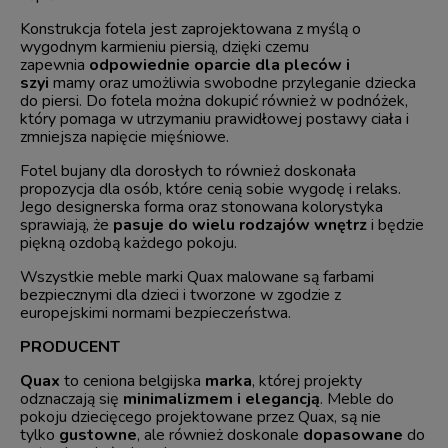
Konstrukcja fotela jest zaprojektowana z myślą o
wygodnym karmieniu piersią, dzięki czemu
zapewnia
odpowiednie oparcie dla pleców i
szyi
mamy oraz umożliwia swobodne przyleganie dziecka
do piersi. Do fotela można dokupić również w podnóżek,
który pomaga w utrzymaniu prawidłowej postawy ciała i
zmniejsza napięcie mięśniowe.
Fotel bujany dla dorosłych to również doskonała
propozycja dla osób, które cenią sobie wygodę i relaks.
Jego designerska forma oraz stonowana kolorystyka
sprawiają, że
pasuje do wielu rodzajów wnętrz
i będzie
piękną ozdobą każdego pokoju.
Wszystkie meble marki Quax malowane są farbami
bezpiecznymi dla dzieci i tworzone w zgodzie z
europejskimi normami bezpieczeństwa.
PRODUCENT
Quax
to ceniona belgijska
marka
, której projekty
odznaczają się
minimalizmem i elegancją
. Meble do
pokoju dziecięcego projektowane przez Quax, są nie
tylko
gustowne
, ale również doskonale
dopasowane
do