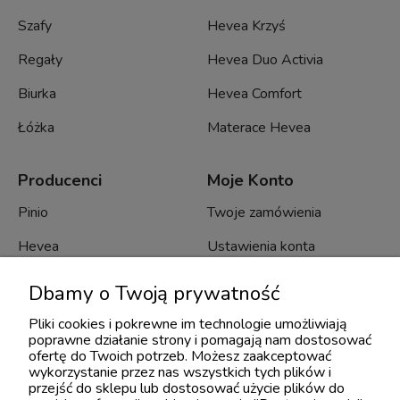
Szafy
Hevea Krzyś
Regały
Hevea Duo Activia
Biurka
Hevea Comfort
Łóżka
Materace Hevea
Producenci
Moje Konto
Pinio
Twoje zamówienia
Hevea
Ustawienia konta
Minko
Przechowalnia
Dbamy o Twoją prywatność
Bellamy
Pliki cookies i pokrewne im technologie umożliwiają
poprawne działanie strony i pomagają nam dostosować
Novelies
ofertę do Twoich potrzeb. Możesz zaakceptować
wykorzystanie przez nas wszystkich tych plików i
Troll
przejść do sklepu lub dostosować użycie plików do