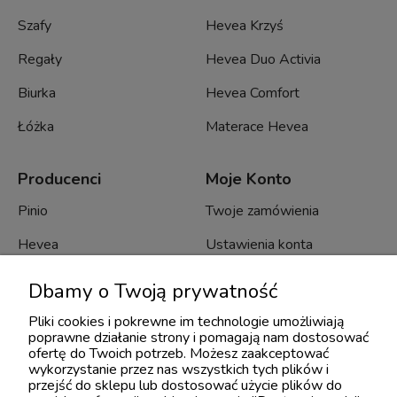
Szafy
Hevea Krzyś
Regały
Hevea Duo Activia
Biurka
Hevea Comfort
Łóżka
Materace Hevea
Producenci
Moje Konto
Pinio
Twoje zamówienia
Hevea
Ustawienia konta
Minko
Przechowalnia
Dbamy o Twoją prywatność
Bellamy
Pliki cookies i pokrewne im technologie umożliwiają
poprawne działanie strony i pomagają nam dostosować
Novelies
ofertę do Twoich potrzeb. Możesz zaakceptować
wykorzystanie przez nas wszystkich tych plików i
Troll
przejść do sklepu lub dostosować użycie plików do