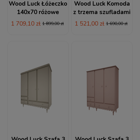
Wood Luck Łóżeczko
Wood Luck Komoda
140x70 różowe
z trzema szufladami
Babushka
oliwka Babushka
1 709,10 zł
1 521,00 zł
1 899,00 zł
1 690,00 zł
Wood Luck Szafa 3
Wood Luck Szafa 3