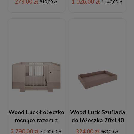
279,00 zł
1 026,00 zł
310,00 zł
1 140,00 zł
Wood Luck Łóżeczko
Wood Luck Szuflada
rosnące razem z
do łóżeczka 70x140
dzieckiem SMART
Tweens różowa
2 790,00 zł
324,00 zł
3 100,00 zł
360,00 zł