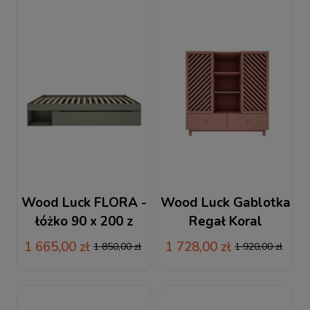
Wood Luck FLORA -
Wood Luck Gablotka
łóżko 90 x 200 z
Regał Koral
szufladą eukaliptus
1 665,00 zł
1 728,00 zł
1 850,00 zł
1 920,00 zł