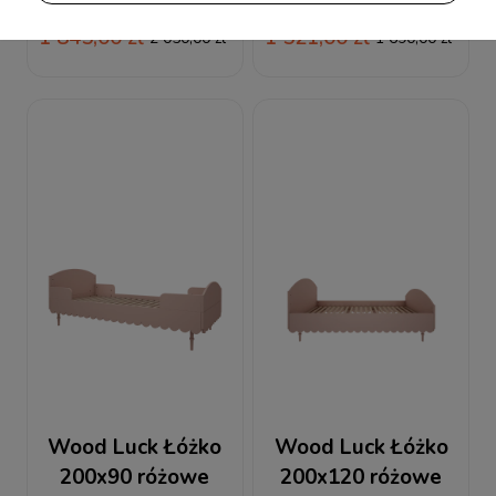
Babushka
Babushka
1 845,00 zł
1 521,00 zł
2 050,00 zł
1 690,00 zł
Wood Luck Łóżko
Wood Luck Łóżko
200x90 różowe
200x120 różowe