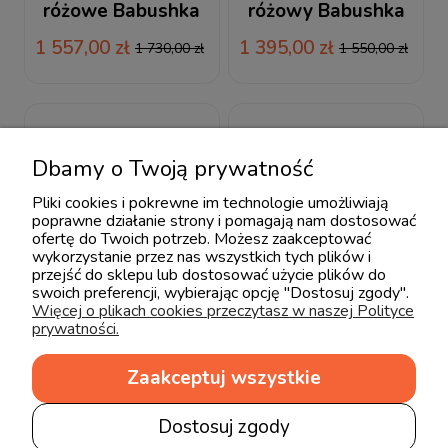
różowe Babushka
różowy Babushka
1 557,00 zł
1 395,00 zł
1 730,00 zł
1 550,00 zł
Dbamy o Twoją prywatność
Pliki cookies i pokrewne im technologie umożliwiają
poprawne działanie strony i pomagają nam dostosować
ofertę do Twoich potrzeb. Możesz zaakceptować
wykorzystanie przez nas wszystkich tych plików i
przejść do sklepu lub dostosować użycie plików do
swoich preferencji, wybierając opcję "Dostosuj zgody".
Więcej o plikach cookies przeczytasz w naszej Polityce
prywatności.
Zaakceptuj wszystkie
Wood Luck Komoda
Wood Luck Komoda
Dostosuj zgody
wysoka różowa
niska różowa