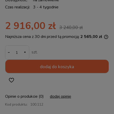
Dostępność:
na zamówienie
Czas realizacji:
3 - 4 tygodnie
2 916,00 zł
3 240,00 zł
Najniższa cena z 30 dni przed tą promocją:
2 565,00 zł
Jeż
30 
-
mom
szt.
spr
dodaj do koszyka
Opinie o produkcie (0)
dodaj opinię
Kod produktu:
100.112