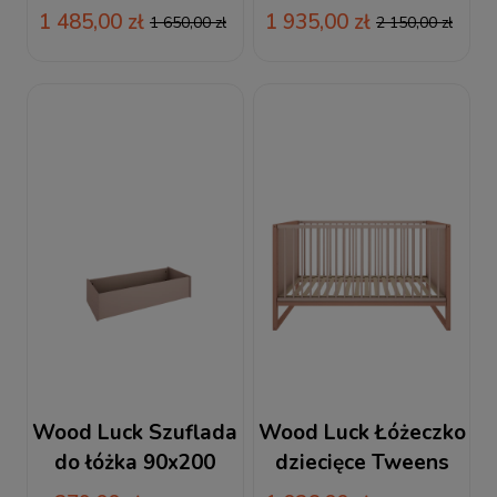
Babushka
Babushka
1 485,00 zł
1 935,00 zł
1 650,00 zł
2 150,00 zł
Wood Luck Szuflada
Wood Luck Łóżeczko
do łóżka 90x200
dziecięce Tweens
Tweens różowa
70x140 różowe