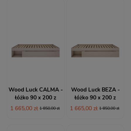
Wood Luck CALMA -
Wood Luck BEZA -
łóżko 90 x 200 z
łóżko 90 x 200 z
szufladą kaszmir
szufladą piaskowy
1 665,00 zł
1 665,00 zł
1 850,00 zł
1 850,00 zł
beż