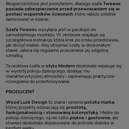
Bezpieczeństwo jest priorytetem, dlatego szafa
Tweens
posiada zabezpieczenie przed przewracaniem się
w
postaci wsporników ściennych
, które należy solidnie
zamocować w ścianie.
Szafa Tweens
wysyłana jest w paczkach do
samodzielnego montażu. W zestawie znajduje się
szczegółowa instrukcja, która krok po kroku przedstawia,
jak złożyć mebel. Aby utrzymać szafę w doskonałym
stanie, zaleca się regularne przecieranie jej wilgotną
szmatką.
Ta urokliwa szafa w
stylu Modern
doskonale wpasuje się
w wystrój pokoju dziecięcego, dodając mu
charakterystycznej atmosfery i zapewniając praktyczne
rozwiązania do przechowywania.
PRODUCENT
Wood Luck Design
to znana i ceniona
polska marka
,
której projekty odznaczają się
prostotą,
funkcjonalnością i stonowaną kolorystyką
. Meble do
pokoju dziecięcego, są nie tylko
piękne i gustowne
, ale
również doskonale dopasowane do potrzeb dziecka w
każdym wieku.