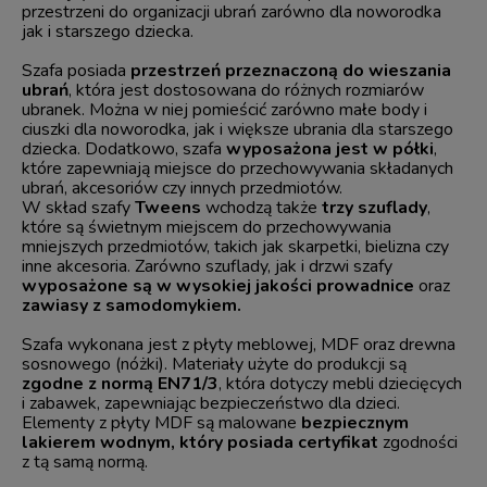
przestrzeni do organizacji ubrań zarówno dla noworodka
jak i starszego dziecka.
Szafa posiada
przestrzeń przeznaczoną do wieszania
ubrań
, która jest dostosowana do różnych rozmiarów
ubranek. Można w niej pomieścić zarówno małe body i
ciuszki dla noworodka, jak i większe ubrania dla starszego
dziecka. Dodatkowo, szafa
wyposażona jest w półki
,
które zapewniają miejsce do przechowywania składanych
ubrań, akcesoriów czy innych przedmiotów.
W skład szafy
Tweens
wchodzą także
trzy szuflady
,
które są świetnym miejscem do przechowywania
mniejszych przedmiotów, takich jak skarpetki, bielizna czy
inne akcesoria. Zarówno szuflady, jak i drzwi szafy
wyposażone są w wysokiej jakości prowadnice
oraz
zawiasy z samodomykiem.
Szafa wykonana jest z płyty meblowej, MDF oraz drewna
sosnowego (nóżki). Materiały użyte do produkcji są
zgodne z normą EN71/3
, która dotyczy mebli dziecięcych
i zabawek, zapewniając bezpieczeństwo dla dzieci.
Elementy z płyty MDF są malowane
bezpiecznym
lakierem wodnym, który posiada certyfikat
zgodności
z tą samą normą.