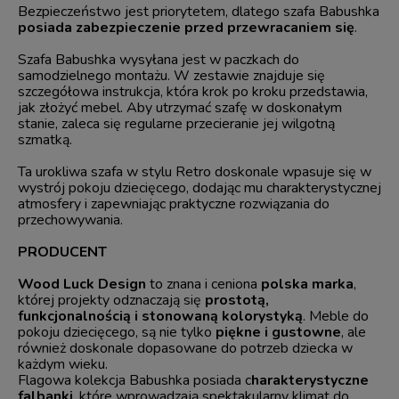
Bezpieczeństwo jest priorytetem, dlatego szafa Babushka
posiada zabezpieczenie przed przewracaniem się
.
Szafa Babushka wysyłana jest w paczkach do
samodzielnego montażu. W zestawie znajduje się
szczegółowa instrukcja, która krok po kroku przedstawia,
jak złożyć mebel. Aby utrzymać szafę w doskonałym
stanie, zaleca się regularne przecieranie jej wilgotną
szmatką.
Ta urokliwa szafa w stylu Retro doskonale wpasuje się w
wystrój pokoju dziecięcego, dodając mu charakterystycznej
atmosfery i zapewniając praktyczne rozwiązania do
przechowywania.
PRODUCENT
Wood Luck Design
to znana i ceniona
polska marka
,
której projekty odznaczają się
prostotą,
funkcjonalnością i stonowaną kolorystyką
. Meble do
pokoju dziecięcego, są nie tylko
piękne i gustowne
, ale
również doskonale dopasowane do potrzeb dziecka w
każdym wieku.
Flagowa kolekcja Babushka posiada c
harakterystyczne
falbanki
, które wprowadzają spektakularny klimat do