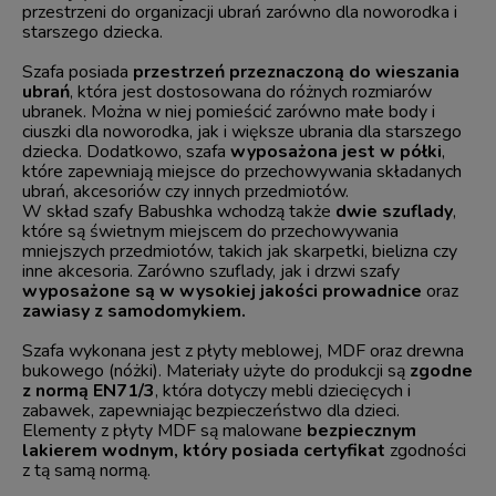
przestrzeni do organizacji ubrań zarówno dla noworodka i
starszego dziecka.
Szafa posiada
przestrzeń przeznaczoną do wieszania
ubrań
, która jest dostosowana do różnych rozmiarów
ubranek. Można w niej pomieścić zarówno małe body i
ciuszki dla noworodka, jak i większe ubrania dla starszego
dziecka. Dodatkowo, szafa
wyposażona jest w półki
,
które zapewniają miejsce do przechowywania składanych
ubrań, akcesoriów czy innych przedmiotów.
W skład szafy Babushka wchodzą także
dwie szuflady
,
które są świetnym miejscem do przechowywania
mniejszych przedmiotów, takich jak skarpetki, bielizna czy
inne akcesoria. Zarówno szuflady, jak i drzwi szafy
wyposażone są w wysokiej jakości prowadnice
oraz
zawiasy z samodomykiem.
Szafa wykonana jest z płyty meblowej, MDF oraz drewna
bukowego (nóżki). Materiały użyte do produkcji są
zgodne
z normą EN71/3
, która dotyczy mebli dziecięcych i
zabawek, zapewniając bezpieczeństwo dla dzieci.
Elementy z płyty MDF są malowane
bezpiecznym
lakierem wodnym, który posiada certyfikat
zgodności
z tą samą normą.