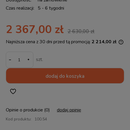
Dostępność:
na zamówienie
Czas realizacji:
5 - 6 tygodni
2 367,00 zł
2 630,00 zł
Najniższa cena z 30 dni przed tą promocją:
2 214,00 zł
Jeż
30 
-
mom
szt.
spr
dodaj do koszyka
Opinie o produkcie (0)
dodaj opinię
Kod produktu:
100.54