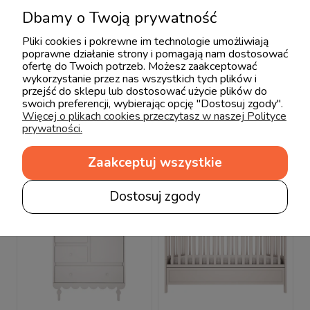
Dbamy o Twoją prywatność
Pliki cookies i pokrewne im technologie umożliwiają
Wood Luck Szafa 3
Wood Luck Łóżeczko
poprawne działanie strony i pomagają nam dostosować
ofertę do Twoich potrzeb. Możesz zaakceptować
drzwiowa biała
140x70 białe
wykorzystanie przez nas wszystkich tych plików i
Babushka
Babushka
przejść do sklepu lub dostosować użycie plików do
3 825,00 zł
1 709,10 zł
4 250,00 zł
1 899,00 zł
swoich preferencji, wybierając opcję "Dostosuj zgody".
Więcej o plikach cookies przeczytasz w naszej Polityce
prywatności.
Zaakceptuj wszystkie
Dostosuj zgody