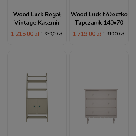
Wood Luck Regał
Wood Luck Łóżeczko
Vintage Kaszmir
Tapczanik 140x70
Vintage Eukaliptus
1 215,00 zł
1 719,00 zł
1 350,00 zł
1 910,00 zł