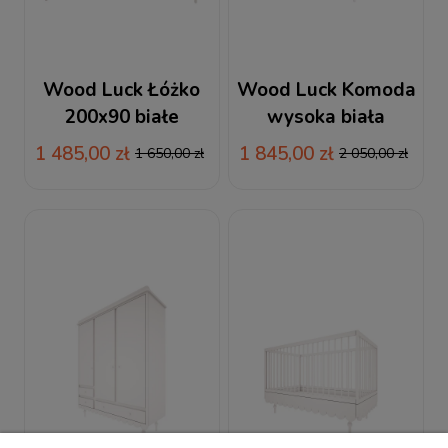
Wood Luck Łóżko
Wood Luck Komoda
200x90 białe
wysoka biała
Babushka
Babushka
1 485,00 zł
1 845,00 zł
1 650,00 zł
2 050,00 zł