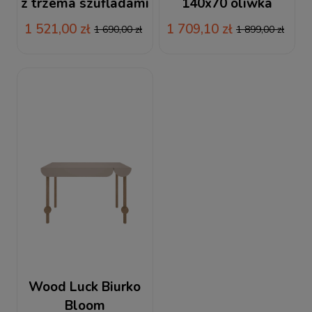
z trzema szufladami
140x70 oliwka
różowa Babushka
Babushka
1 521,00 zł
1 709,10 zł
1 690,00 zł
1 899,00 zł
Wood Luck Biurko
Bloom