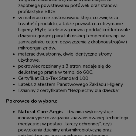
zapobiega powstawaniu potówek oraz stanowi
profilaktyke SIDS.
w materacu nie zastosowano kleju, co zwiększa
trwałość produktu, a także pozwala na utrzymanie
higieny. Płytę lateksową można poddać krótkotrwale
działaniu gorącej pary lub niskiej temperatury np. w
zamrażalniku celem oczyszczenia z drobnoustrojów i
mikroorganizmów.
materac dwustronny, dwie identyczne strony
użytkowe.
pokrowiec rozpinany z 3 stron, nadaje się do
delikatnego prania w temp. do 60C.
Certyfikat Eko-Tex Standard 100
Lateks z atestem Państwowego Zakładu Higieny,
Dzianiny z certyfikatem "Bezpieczny dla dziecka".
Pokrowce do wyboru:
Natural Care Aegis
- dzianina wykorzystuje
innowacyjne rozwiązania zaawansowanej technologii
medycznej w postaci „tarczy ochronnej”, czyli
powlekania dzianiny antymikrobiotyczną oraz