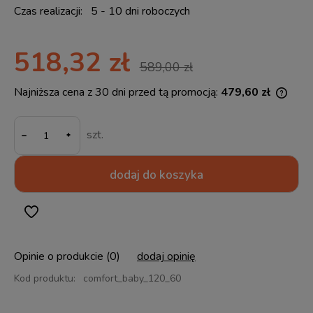
Czas realizacji:
5 - 10 dni roboczych
518,32 zł
589,00 zł
Najniższa cena z 30 dni przed tą promocją:
479,60 zł
Jeżel
30 dn
-
momen
szt.
sprze
dodaj do koszyka
Opinie o produkcie (0)
dodaj opinię
Kod produktu:
comfort_baby_120_60