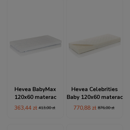
Hevea BabyMax
Hevea Celebrities
120x60 materac
Baby 120x60 materac
lateksowo-piankowy
lateksowy + RABAT
363,44 zł
770,88 zł
413,00 zł
876,00 zł
+ RABAT