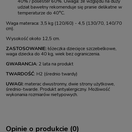
40% / poliester 60%. Uwaga: ze względu na duży
udział bawełny rekomenduje się pranie delikatne w
temperaturze do 40°C.
Waga materaca: 3,5 kg (120/60) - 4,5 (130/70, 140/70
cm).
Wysokość około 12,5 cm.
ZASTOSOWANIE:
łóżeczka dziecięce szczebelkowe,
waga dziecka do 40 kg, wiek bez ograniczenia.
GWARANCJA
: 2 lata na produkt
TWARDOŚĆ
: H2 (średnio twardy)
UWAGI:
materac dwustronny, dwie strony użytkowe,
średnio-twarde. Produkt antyalergiczny. Możliwość
wykonania rozmiarów nietypowych.
Opinie o produkcie (0)