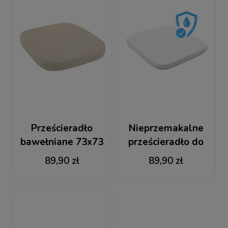
Prześcieradło
Nieprzemakalne
bawełniane 73x73
prześcieradło do
Ciemny beż Łóżeczko
małego łóżeczka 7w1
89,90 zł
89,90 zł
7w1