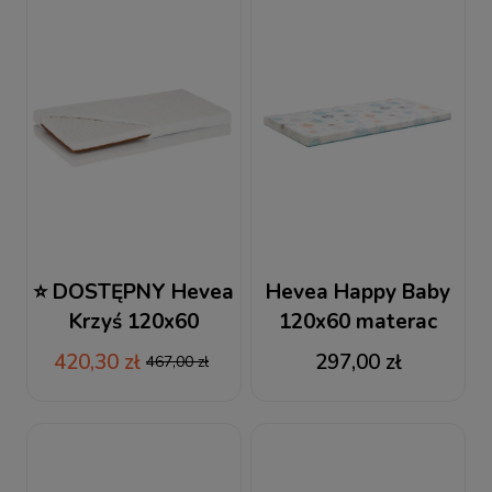
⭐ DOSTĘPNY Hevea
Hevea Happy Baby
Krzyś 120x60
120x60 materac
materac lateksowo-
piankowy
420,30 zł
297,00 zł
467,00 zł
kokosowy + RABAT