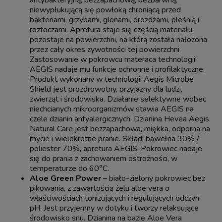
antybakteryjną, bezzapachową, bezbarwną,
niewypłukującą się powłoką chroniącą przed
bakteriami, grzybami, glonami, drożdżami, pleśnią i
roztoczami. Apretura staje się częścią materiału,
pozostaje na powierzchni, na którą została nałożona
przez cały okres żywotności tej powierzchni.
Zastosowanie w pokrowcu materaca technologii
AEGIS nadaje mu funkcje ochronne i profilaktyczne.
Produkt wykonany w technologii Aegis Microbe
Shield jest prozdrowotny, przyjazny dla ludzi,
zwierząt i środowiska. Działanie selektywne wobec
niechcianych mikroorganizmów stawia AEGIS na
czele dzianin antyalergicznych. Dzianina Hevea Aegis
Natural Care jest bezzapachowa, miękka, odporna na
mycie i wielokrotne pranie. Skład: bawełna 30% /
poliester 70%, apretura AEGIS. Pokrowiec nadaje
się do prania z zachowaniem ostrożności, w
temperaturze do 60°C.
Aloe Green Power
– biało-zielony pokrowiec bez
pikowania, z zawartością żelu aloe vera o
właściwościach tonizujących i regulujących odczyn
pH. Jest przyjemny w dotyku i tworzy relaksujące
środowisko snu. Dzianina na bazie Aloe Vera