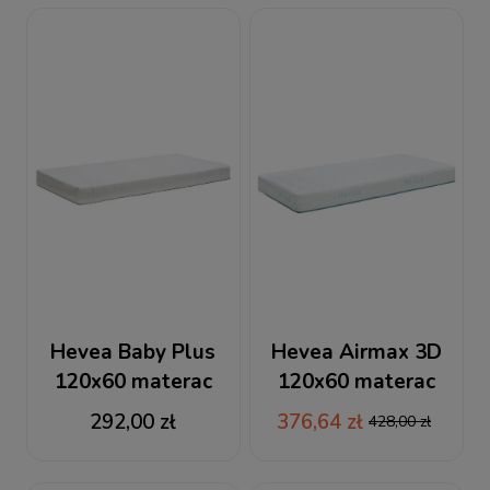
Hevea Baby Plus
Hevea Airmax 3D
120x60 materac
120x60 materac
lateksowy
wysokoelastyczny +
292,00 zł
376,64 zł
428,00 zł
RABAT