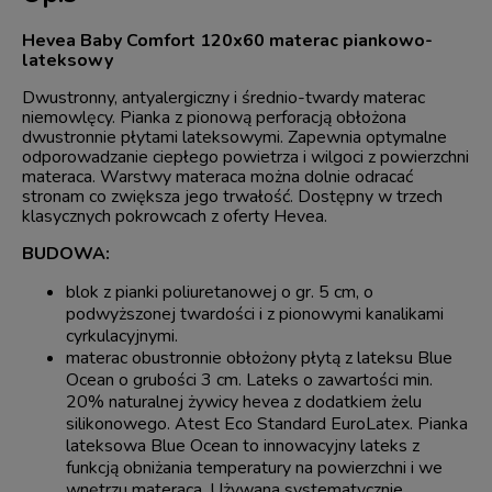
Hevea Baby Comfort 120x60 materac piankowo-
lateksowy
Dwustronny, antyalergiczny i średnio-twardy materac
niemowlęcy. Pianka z pionową perforacją obłożona
dwustronnie płytami lateksowymi. Zapewnia optymalne
odporowadzanie ciepłego powietrza i wilgoci z powierzchni
materaca. Warstwy materaca można dolnie odracać
stronam co zwiększa jego trwałość. Dostępny w trzech
klasycznych pokrowcach z oferty Hevea.
BUDOWA:
blok z pianki poliuretanowej o gr. 5 cm, o
podwyższonej twardości i z pionowymi kanalikami
cyrkulacyjnymi.
materac obustronnie obłożony płytą z lateksu Blue
Ocean o grubości 3 cm. Lateks o zawartości min.
20% naturalnej żywicy hevea z dodatkiem żelu
silikonowego. Atest Eco Standard EuroLatex. Pianka
lateksowa Blue Ocean to innowacyjny lateks z
funkcją obniżania temperatury na powierzchni i we
wnętrzu materaca. Używana systematycznie