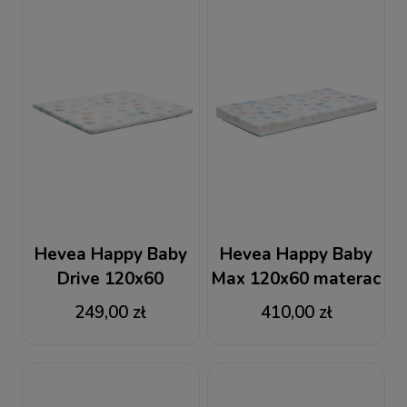
Hevea Happy Baby
Hevea Happy Baby
Drive 120x60
Max 120x60 materac
materac lateksowy
piankowo-lateksowy
249,00 zł
410,00 zł
turystyczny