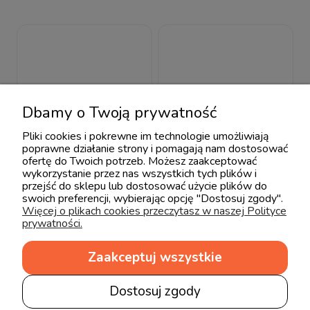
Dbamy o Twoją prywatność
Pliki cookies i pokrewne im technologie umożliwiają
poprawne działanie strony i pomagają nam dostosować
ofertę do Twoich potrzeb. Możesz zaakceptować
wykorzystanie przez nas wszystkich tych plików i
przejść do sklepu lub dostosować użycie plików do
swoich preferencji, wybierając opcję "Dostosuj zgody".
Więcej o plikach cookies przeczytasz w naszej Polityce
prywatności.
Hevea Milusie
Hevea Milusie
Zaakceptuj wszystkie
Komplet bawełniany
Prześcieradło 120x60
(poduszka i kołderka)
165,00 zł
111,00 zł
Dostosuj zgody