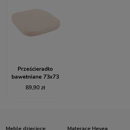
Prześcieradło
bawełniane 73x73
Szampańskie
89,90 zł
Łóżeczko 7w1
Meble dziecięce
Materace Hevea