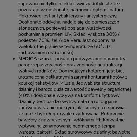
zapewnia nie tylko miękki i świeży dotyk, ale też
pozostaje w doskonałej harmonii z ciałem i naturą.
Pokrowiec jest antybakteryjny i antyalergiczny.
Doskonale oddycha, nadaje się do pomieszczeń
słonecznych, ponieważ posiada właściwości
pochłaniania promieni UV. Skład: wiskoza 30% /
poliester 70%, żel Aloe Vera. Jest odporny na
wielokrotne pranie w temperaturze 60°C (z
zachowaniem ostrożności).
MEDICA szara
- posiada podwyższone parametry
paroprzepuszczalności oraz zdolności neutralizacji
wolnych rodników. Dominującym kolorem jest biel
urozmaicona delikatnymi szarymi konturami kotów z
kolekcji tekstyliów Milusie. Jedwabista struktura
dzianiny i bardzo duża zawartość bawełny organicznej
(40%) doskonale wpływa na komfort użytkowy
dzianiny. Jest bardzo wytrzymała na rozciąganie
zarówno w stanie mokrym jak i suchym co sprawia,
że może być długotrwale użytkowana. Połączenie
bawełny z nowoczesnymi włóknami PE korzystnie
wpływa na zahamowanie nadmiernego tempa
wzrostu bakterii. Skład surowcowy dzianiny: bawełna