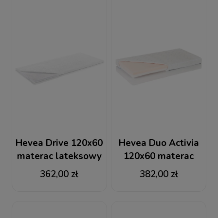
Hevea Drive 120x60
Hevea Duo Activia
materac lateksowy
120x60 materac
turystyczny + RABAT
piankowy
362,00 zł
382,00 zł
wysokoelastyczny