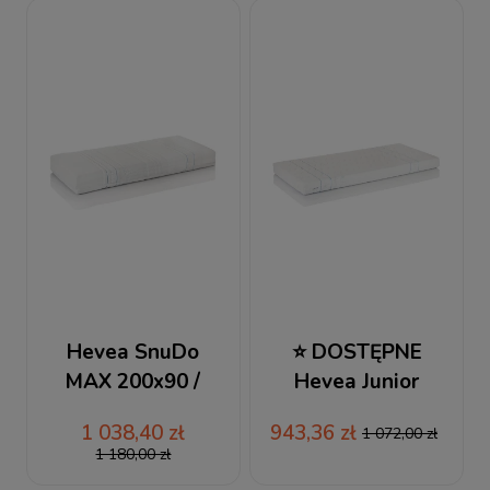
Hevea SnuDo
⭐ DOSTĘPNE
MAX 200x90 /
Hevea Junior
90x200 materac
200x90 / 90x200
1 038,40 zł
943,36 zł
1 072,00 zł
wysokoelastyczny
materac
1 180,00 zł
+ RABAT
lateksowy +