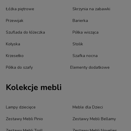
Łóżka piętrowe
Skrzynia na zabawki
Przewijak
Barierka
Szuflada do łóżeczka
Półka wisząca
Kołyska
Stolik
Krzesełko
Szafka nocna
Półka do szafy
Elementy dodatkowe
Kolekcje mebli
Lampy dziecięce
Meble dla Dzieci
Zestawy Mebli Pinio
Zestawy Mebli Bellamy
Zestawy Mebli Troll
Zestawy Mebli Novelies