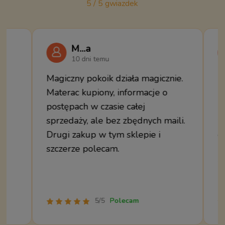
5 / 5 gwiazdek
M...a
10 dni temu
Magiczny pokoik działa magicznie.
B
Materac kupiony, informacje o
k
postępach w czasie całej
i
sprzedaży, ale bez zbędnych maili.
z
Drugi zakup w tym sklepie i
o
szczerze polecam.
m
z
5/5
Polecam