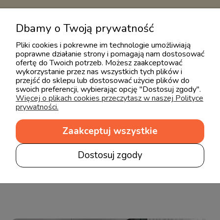
Dbamy o Twoją prywatność
zobacz zaufane opinie w ceneo
Pliki cookies i pokrewne im technologie umożliwiają
poprawne działanie strony i pomagają nam dostosować
ofertę do Twoich potrzeb. Możesz zaakceptować
wykorzystanie przez nas wszystkich tych plików i
przejść do sklepu lub dostosować użycie plików do
swoich preferencji, wybierając opcję "Dostosuj zgody".
Więcej o plikach cookies przeczytasz w naszej Polityce
prywatności.
Zaakceptuj wszystkie
BLOG
Dostosuj zgody
Odkrywaj świat dziecka