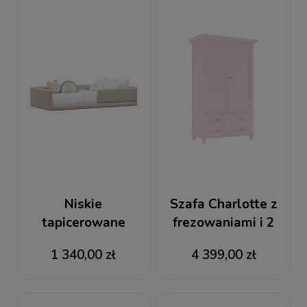
Niskie
Szafa Charlotte z
tapicerowane
frezowaniami i 2
łóżeczko
dolnymi
1 340,00 zł
4 399,00 zł
dziecięce Monti
szufladami
różowa