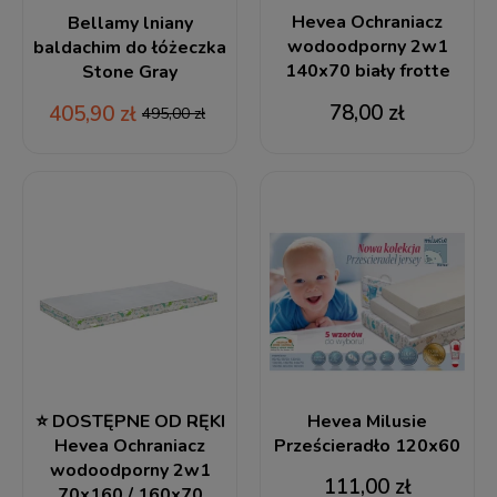
Hevea Ochraniacz
Bellamy lniany
wodoodporny 2w1
baldachim do łóżeczka
140x70 biały frotte
Stone Gray
78,00 zł
405,90 zł
495,00 zł
⭐ DOSTĘPNE OD RĘKI
Hevea Milusie
Hevea Ochraniacz
Prześcieradło 120x60
wodoodporny 2w1
111,00 zł
70x160 / 160x70