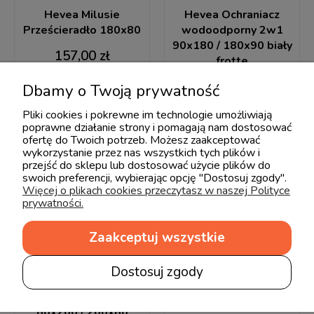
Hevea Milusie
Hevea Ochraniacz
Prześcieradło 180x80
wodoodporny 2w1
90x180 / 180x90 biały
157,00 zł
frotte
93,00 zł
Dbamy o Twoją prywatność
Pliki cookies i pokrewne im technologie umożliwiają
poprawne działanie strony i pomagają nam dostosować
ofertę do Twoich potrzeb. Możesz zaakceptować
wykorzystanie przez nas wszystkich tych plików i
przejść do sklepu lub dostosować użycie plików do
swoich preferencji, wybierając opcję "Dostosuj zgody".
Więcej o plikach cookies przeczytasz w naszej Polityce
prywatności.
Zaakceptuj wszystkie
Dostosuj zgody
Hevea Ochraniacz
Hevea Milusie
wodoodporny 2w1
Prześcieradło 160x70
80x200 / 200x80