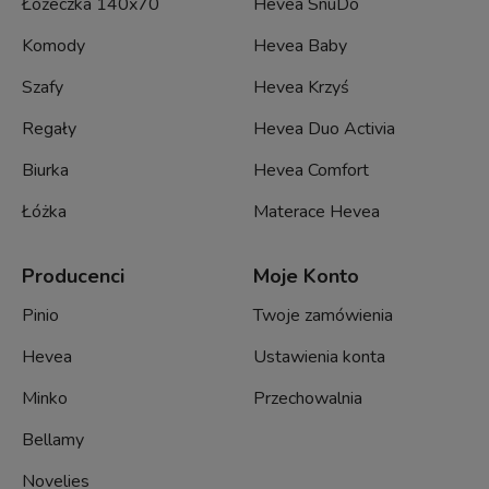
Łóżeczka 140x70
Hevea SnuDo
Komody
Hevea Baby
Szafy
Hevea Krzyś
Regały
Hevea Duo Activia
Biurka
Hevea Comfort
Łóżka
Materace Hevea
Producenci
Moje Konto
Pinio
Twoje zamówienia
Hevea
Ustawienia konta
Minko
Przechowalnia
Bellamy
Novelies