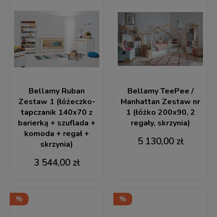
Bellamy Ruban
Bellamy TeePee /
Zestaw 1 (łóżeczko-
Manhattan Zestaw nr
tapczanik 140x70 z
1 (łóżko 200x90, 2
barierką + szuflada +
regały, skrzynia)
komoda + regał +
5 130,00 zł
skrzynia)
3 544,00 zł