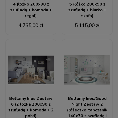
4 (łóżko 200x90 z
5 (łóżko 200x90 z
szufladą + komoda +
szufladą + biurko +
regał)
szafa)
4 735,00 zł
5 115,00 zł
Bellamy Ines Zestaw
Bellamy Ines/Good
6 (2 łóżka 200x90 z
Night Zestaw 2
szufladą + komoda + 2
(łóżeczko-tapczanik
półki)
140x70 z szufladą i