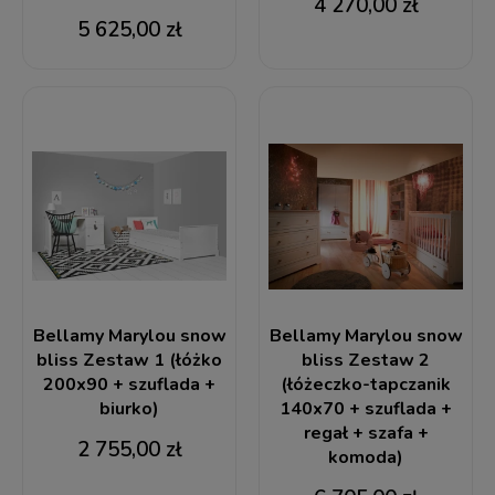
4 270,00 zł
5 625,00 zł
Bellamy Marylou snow
Bellamy Marylou snow
bliss Zestaw 1 (łóżko
bliss Zestaw 2
200x90 + szuflada +
(łóżeczko-tapczanik
biurko)
140x70 + szuflada +
regał + szafa +
2 755,00 zł
komoda)