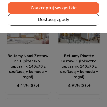
Zaakceptuj wszystkie
Dostosuj zgody
Bellamy Nomi Zestaw
Bellamy Pinette
nr 3 (łóżeczko-
Zestaw 1 (łóżeczko-
tapczanik 140x70 z
tapczanik 140x70 z
szufladą + komoda +
szufladą + komoda +
regał)
regał)
4 125,00 zł
4 825,00 zł