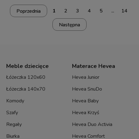
1
2
3
4
5
...
14
Meble dziecięce
Materace Hevea
Łóżeczka 120x60
Hevea Junior
Łóżeczka 140x70
Hevea SnuDo
Komody
Hevea Baby
Szafy
Hevea Krzyś
Regały
Hevea Duo Activia
Biurka
Hevea Comfort