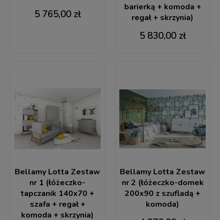
barierką + komoda +
5 765,00 zł
regał + skrzynia)
5 830,00 zł
Bellamy Lotta Zestaw
Bellamy Lotta Zestaw
nr 1 (łóżeczko-
nr 2 (łóżeczko-domek
tapczanik 140x70 +
200x90 z szufladą +
szafa + regał +
komoda)
komoda + skrzynia)