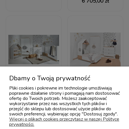
6 705,00 zł
Dbamy o Twoją prywatność
Bellamy Nomi Zestaw
Bellamy Nomi Zestaw
nr 1 (łóżeczko-
nr 2 (łóżeczko-
Pliki cookies i pokrewne im technologie umożliwiają
poprawne działanie strony i pomagają nam dostosować
tapczanik 140x70 z
tapczanik 140x70 z
ofertę do Twoich potrzeb. Możesz zaakceptować
szufladą + komoda +
szufladą + komoda +
wykorzystanie przez nas wszystkich tych plików i
szafa + regał + półka)
szafa + regał + półka)
przejść do sklepu lub dostosować użycie plików do
swoich preferencji, wybierając opcję "Dostosuj zgody".
5 800,00 zł
6 185,00 zł
Więcej o plikach cookies przeczytasz w naszej Polityce
prywatności.