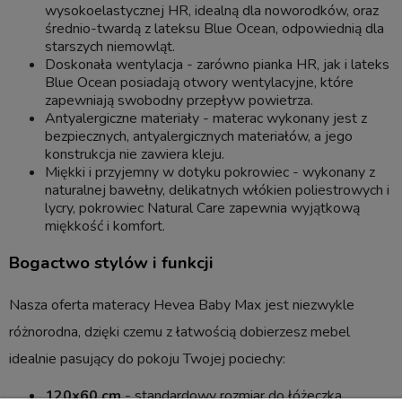
wysokoelastycznej HR, idealną dla noworodków, oraz
średnio-twardą z lateksu Blue Ocean, odpowiednią dla
starszych niemowląt.
Doskonała wentylacja - zarówno pianka HR, jak i lateks
Blue Ocean posiadają otwory wentylacyjne, które
zapewniają swobodny przepływ powietrza.
Antyalergiczne materiały - materac wykonany jest z
bezpiecznych, antyalergicznych materiałów, a jego
konstrukcja nie zawiera kleju.
Miękki i przyjemny w dotyku pokrowiec - wykonany z
naturalnej bawełny, delikatnych włókien poliestrowych i
lycry, pokrowiec Natural Care zapewnia wyjątkową
miękkość i komfort.
Bogactwo stylów i funkcji
Nasza oferta materacy Hevea Baby Max jest niezwykle
różnorodna, dzięki czemu z łatwością dobierzesz mebel
idealnie pasujący do pokoju Twojej pociechy:
120x60 cm
- standardowy rozmiar do łóżeczka