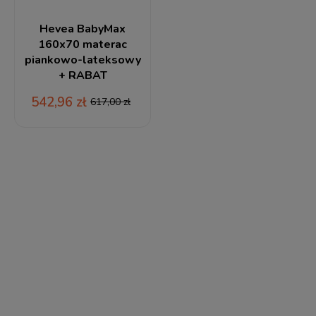
Hevea BabyMax
160x70 materac
piankowo-lateksowy
+ RABAT
542,96 zł
617,00 zł