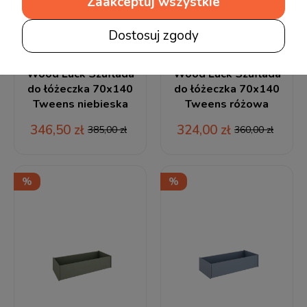
Zaakceptuj wszystkie
Dostosuj zgody
Wood Luck Szuflada
Wood Luck Szuflada
do łóżeczka 70x140
do łóżeczka 70x140
Tweens niebieska
Tweens różowa
346,50 zł
324,00 zł
385,00 zł
360,00 zł