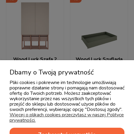
Wood Luck Szafa 2
Wood Luck Szuflada
drzwiowa Tweens
do łóżeczka 70x140
Dbamy o Twoją prywatność
różowa
Tweens eukaliptus
Pliki cookies i pokrewne im technologie umożliwiają
2 916,00 zł
423,00 zł
3 240,00 zł
470,00 zł
poprawne działanie strony i pomagają nam dostosować
ofertę do Twoich potrzeb. Możesz zaakceptować
wykorzystanie przez nas wszystkich tych plików i
przejść do sklepu lub dostosować użycie plików do
swoich preferencji, wybierając opcję "Dostosuj zgody".
Więcej o plikach cookies przeczytasz w naszej Polityce
prywatności.