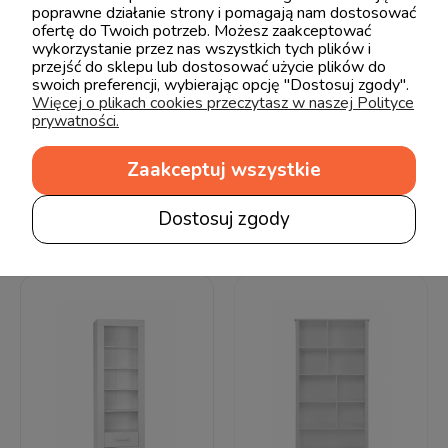
poprawne działanie strony i pomagają nam dostosować
ofertę do Twoich potrzeb. Możesz zaakceptować
wykorzystanie przez nas wszystkich tych plików i
przejść do sklepu lub dostosować użycie plików do
swoich preferencji, wybierając opcję "Dostosuj zgody".
Więcej o plikach cookies przeczytasz w naszej Polityce
prywatności.
Bellamy Royal Regał
Novelies Bianka Regał
Zaakceptuj wszystkie
latte
biały
Dostosuj zgody
1 471,90 zł
1 104,00 zł
1 795,00 zł
1 200,00 zł