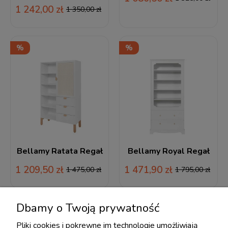
1 242,00 zł
1 350,00 zł
Bellamy Ratata Regał
Bellamy Royal Regał
1 209,50 zł
1 471,90 zł
1 475,00 zł
1 795,00 zł
Dbamy o Twoją prywatność
Pliki cookies i pokrewne im technologie umożliwiają