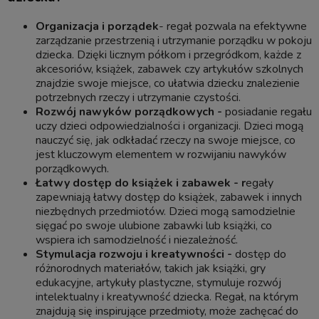
Organizacja i porządek
- regał pozwala na efektywne
zarządzanie przestrzenią i utrzymanie porządku w pokoju
dziecka. Dzięki licznym półkom i przegródkom, każde z
akcesoriów, książek, zabawek czy artykułów szkolnych
znajdzie swoje miejsce, co ułatwia dziecku znalezienie
potrzebnych rzeczy i utrzymanie czystości.
Rozwój nawyków porządkowych -
posiadanie regału
uczy dzieci odpowiedzialności i organizacji. Dzieci mogą
nauczyć się, jak odkładać rzeczy na swoje miejsce, co
jest kluczowym elementem w rozwijaniu nawyków
porządkowych.
Łatwy dostęp do książek i zabawek - r
egały
zapewniają łatwy dostęp do książek, zabawek i innych
niezbędnych przedmiotów. Dzieci mogą samodzielnie
sięgać po swoje ulubione zabawki lub książki, co
wspiera ich samodzielność i niezależność.
Stymulacja rozwoju i kreatywności -
dostęp do
różnorodnych materiałów, takich jak książki, gry
edukacyjne, artykuły plastyczne, stymuluje rozwój
intelektualny i kreatywność dziecka. Regał, na którym
znajdują się inspirujące przedmioty, może zachęcać do