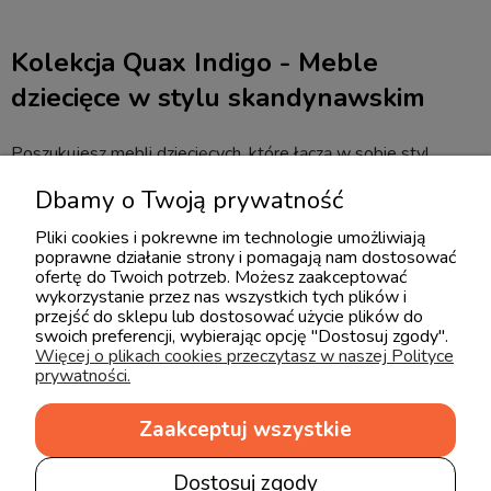
Kolekcja Quax Indigo - Meble
dziecięce w stylu skandynawskim
Poszukujesz mebli dziecięcych, które łączą w sobie styl,
funkcjonalność i bezpieczeństwo? Kolekcja Quax Indigo to
Dbamy o Twoją prywatność
idealne rozwiązanie dla Twojego dziecka. Nasze meble
Pliki cookies i pokrewne im technologie umożliwiają
zaprojektowane zostały z myślą o potrzebach najmłodszych,
poprawne działanie strony i pomagają nam dostosować
ofertę do Twoich potrzeb. Możesz zaakceptować
oferując im przestrzeń do zabawy, nauki i rozwoju.
wykorzystanie przez nas wszystkich tych plików i
przejść do sklepu lub dostosować użycie plików do
W czym tkwi magia kolekcji Quax Indigo?
swoich preferencji, wybierając opcję "Dostosuj zgody".
Więcej o plikach cookies przeczytasz w naszej Polityce
prywatności.
W kolekcji Quax Indigo znajdziesz meble, którecharakteryzują
się prostymi, nowoczesnymi kształtami i stonowaną
Zaakceptuj wszystkie
kolorystyką. Każdy mebel został zaprojektowany z dbałością
Dostosuj zgody
o najmniejszy szczegół, aby stworzyć przestrzeń, która będzie