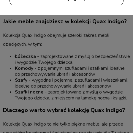
przyjazna dzieciom i rodzicom.
Jakie meble znajdziesz w kolekcji Quax Indigo?
Kolekcja Quax Indigo obejmuje szeroki zakres mebli
dziecięcych, w tym:
Łóżeczka
- zaprojektowane z myślą o bezpieczeństwie
i wygodzie Twojego dziecka.
Komody
- z pojemnymi szufladami i szafkami, idealne
do przechowywania ubrań i akcesoriów.
Szafy
- wygodne i pojemne, z szufladami i wieszakami,
idealne do przechowywania ubrań i akcesoriów.
Szafki nocne
- zaprojektowane z myślą o wygodzie
Twojego dziecka, z miejscem na lampkę nocną i książki.
Dlaczego warto wybrać kolekcję Quax Indigo?
Kolekcja Quax Indigo to nie tylko piękne meble, ale przede