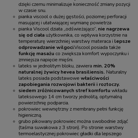
dzięki czemu minimalizuje konieczność zmiany pozycji
w czasie snu.
pianka viscool o dużej gęstości, poziomej perforacji
masującej i ułatwiającej wymianę powietrza
pianka Viscool działa „odświeżająco”,
nie nagrzewa
się od ciała
użytkownika, co wpływa korzystnie na
temperaturę wierzchniej warstwy materaca i
lepsze
odprowadzanie wilgoci
.Viscool posiada także
funkcję masażu
co zwiększa komfort wypoczynku i
zmniejsza napięcie mięśni.
lateks w jednolitym bloku, zawiera
min. 20%
naturalnej żywicy hevea brasiliensis.
Naturalny
lateks posiada podstawowe
właściwości
zapobiegania rozwojowi bakterii i roztoczy.
siedem zróżnicowanych stref komfortu
wkładu
lateksowego 14 cm tworzy jednolitą, optymalną
powierzchnię podparcia.
pokrowiec wewnętrzny z membrany pełni funkcję
higieniczną.
grubo pikowany pokrowiec można swobodnie zdjąć
(taśma suwakowa z 3 stron). Po stronie warstwy
termoelastycznej pokrowiec gładki dla lepszego