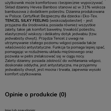
użytkownik może komfortowo i bezpiecznie wypoczywać.
Skład dzianiny Hevea Bamboo stanowi aż w 31% wiskoza
bambusowa z dodatkiem poliestru. Dzianina produkowana
w Polsce. Certyfikat Bezpieczny dla dziecka i Eko-Tex.
TENCEL SILKY FEELING
(wiskoza/poliester) - jest
przyjazna dla środowiska, posiada również wszystkie
zalety, takie jak komfort bawełny, trwałość poliestru,
elastyczność wiskozy i delikatny dotyk jedwabiu (tzw.
jedwabisty chwyt). Przędza Tencel z uwagi na
utrzymywanie stałego poziomu wilgoci posiada także
właściwości antystatyczne. Funkcja ta pomaga lepiej spać,
pomagając w rozluźnieniu układu mięśniowego oraz
pozwala w pełni zrelaksować się w ciągu nocy.
Zalety dzianiny: posiada zdolność do wchłaniania wilgoci,
doskonale oddycha, jest antystatyczna, ma przyjemny
jedwabisty chwyt, jest mocna i trwała, zapewnia wysoki
komfort użytkowania.
Opinie o produkcie (0)
Imię lub pseudonim: