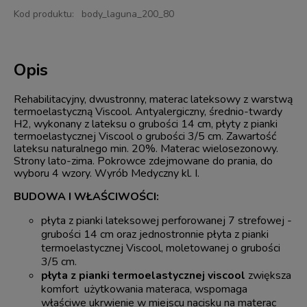
Kod produktu:
body_laguna_200_80
Opis
Rehabilitacyjny, dwustronny, materac lateksowy z warstwą
termoelastyczną Viscool. Antyalergiczny, średnio-twardy
H2, wykonany z lateksu o grubości 14 cm, płyty z pianki
termoelastycznej Viscool o grubości 3/5 cm. Zawartość
lateksu naturalnego min. 20%. Materac wielosezonowy.
Strony lato-zima. Pokrowce zdejmowane do prania, do
wyboru 4 wzory. Wyrób Medyczny kl. I.
BUDOWA I WŁAŚCIWOŚCI:
płyta z pianki lateksowej perforowanej 7 strefowej -
grubości 14 cm oraz jednostronnie płyta z pianki
termoelastycznej Viscool, moletowanej o grubości
3/5 cm.
płyta z pianki termoelastycznej viscool
zwiększa
komfort użytkowania materaca, wspomaga
właściwe ukrwienie w miejscu nacisku na materac