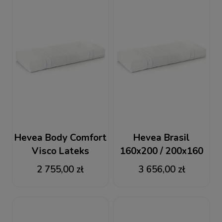
Hevea Body Comfort
Hevea Brasil
Visco Lateks
160x200 / 200x160
160x200 / 200x160 +
materac lateksowo-
2 755,00 zł
3 656,00 zł
GRATIS 2 PODUSZKI
kokosowy + GRATIS
VISCO
2 PODUSZKI VISCO