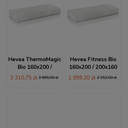
Hevea ThermoMagic
Hevea Fitness Bio
Bio 160x200 /
160x200 / 200x160
200x160 materac
materac piankowy
3 310,75 zł
1 999,20 zł
3 895,00 zł
2 352,00 zł
piankowo-lateksowy