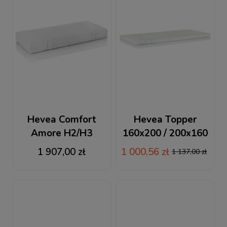
Hevea Comfort
Hevea Topper
Amore H2/H3
160x200 / 200x160
160x200 / 200x160
materac
1 907,00 zł
1 000,56 zł
1 137,00 zł
materac lateksowy +
nawierzchniowy
GRATIS PODUSZKA
lateksowy
VISCO