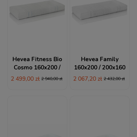
Hevea Fitness Bio
Hevea Family
Cosmo 160x200 /
160x200 / 200x160
200x160 materac
materac lateksowy
2 499,00 zł
2 067,20 zł
2 940,00 zł
2 432,00 zł
wysokoelastyczny