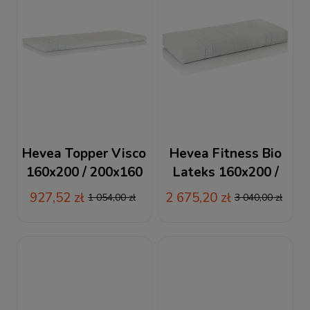
Hevea Topper Visco
Hevea Fitness Bio
160x200 / 200x160
Lateks 160x200 /
materac
200x160 materac
927,52 zł
2 675,20 zł
1 054,00 zł
3 040,00 zł
nawierzchniowy
piankowo-lateksowy