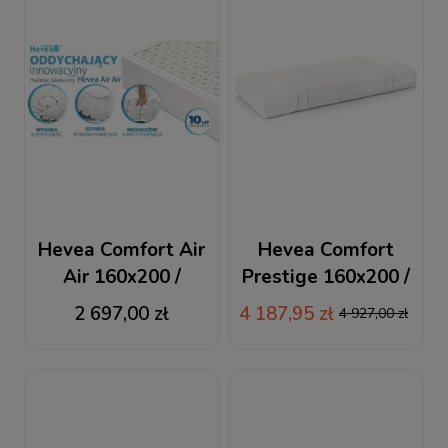
Hevea Comfort Air
Hevea Comfort
Air 160x200 /
Prestige 160x200 /
200x160 materac
200x160 materac
2 697,00 zł
4 187,95 zł
4 927,00 zł
lateksowy
lateksowy