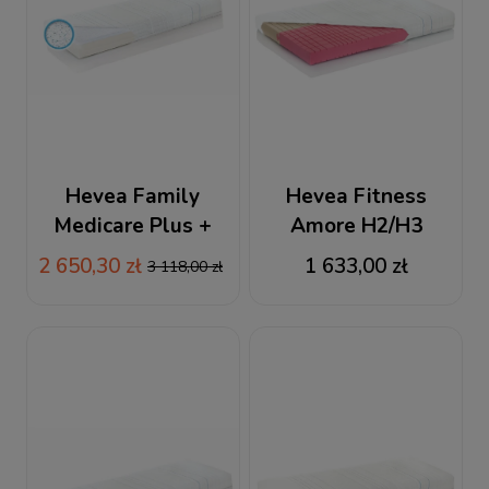
Hevea Family
Hevea Fitness
Medicare Plus +
Amore H2/H3
160x200 / 200x160
160x200 / 200x160
2 650,30 zł
1 633,00 zł
3 118,00 zł
materac lateksowy
materac piankowy +
GRATIS PODUSZKA
VISCO