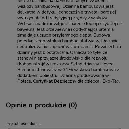
Jest to dzianina na bazie naturalnych włókien z
wiskozy bambusowej. Dzianina bambusowa jest
delikatna w dotyku, jednocześnie trwała i bardziej
wytrzymała od tradycyjnej przędzy z wiskozy.
Wchłania nadmiar wilgoci znacznie lepiej i szybciej niż
bawełna. Jest przewiewna i oddychająca latem a
zimą daje uczucie przyjemnego ciepła. Budowa
pojedynczego włókna bamboo ułatwia wchłanianie i
neutralizowanie zapachów z otoczenia. Powierzchnia
dzianiny jest biostatyczna. Oznacza to tyle, że
stanowi nieprzyjazne środowisko dla rozwoju
drobnoustrojów i roztoczy. Skład dzianiny Hevea
Bamboo stanowi aż w 31% wiskoza bambusowa z
dodatkiem poliestru. Dzianina produkowana w
Polsce. Certyfikat Bezpieczny dla dziecka i Eko-Tex.
Opinie o produkcie (0)
Imię lub pseudonim: