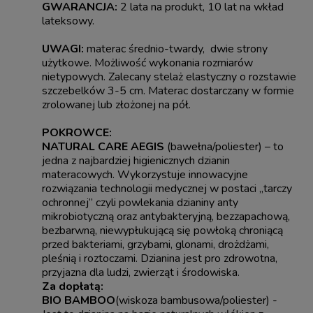
GWARANCJA:
2 lata na produkt, 10 lat na wkład
lateksowy.
UWAGI:
materac średnio-twardy, dwie strony
użytkowe. Możliwość wykonania rozmiarów
nietypowych. Zalecany stelaż elastyczny o rozstawie
szczebelków 3-5 cm. Materac dostarczany w formie
zrolowanej lub złożonej na pół.
POKROWCE:
NATURAL CARE AEGIS
(bawełna/poliester) – to
jedna z najbardziej higienicznych dzianin
materacowych. Wykorzystuje innowacyjne
rozwiązania technologii medycznej w postaci „tarczy
ochronnej” czyli powlekania dzianiny anty
mikrobiotyczną oraz antybakteryjną, bezzapachową,
bezbarwną, niewypłukującą się powłoką chroniącą
przed bakteriami, grzybami, glonami, drożdżami,
pleśnią i roztoczami. Dzianina jest pro zdrowotna,
przyjazna dla ludzi, zwierząt i środowiska.
Za dopłatą:
BIO BAMBOO
(wiskoza bambusowa/poliester) -