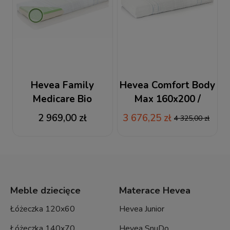
Hevea Family
Hevea Comfort Body
Medicare Bio
Max 160x200 /
Climalateks 160x200
200x160 materac
2 969,00 zł
3 676,25 zł
4 325,00 zł
/ 200x160 materac
lateksowy
lateksowy
Meble dziecięce
Materace Hevea
Łóżeczka 120x60
Hevea Junior
Łóżeczka 140x70
Hevea SnuDo