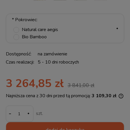
*
Pokrowiec:
Natural care aegis
Bio Bamboo
Dostępność:
na zamówienie
Czas realizacji:
5 - 10 dni roboczych
3 264,85 zł
3 841,00 zł
Najniższa cena z 30 dni przed tą promocją:
3 109,30 zł
Jeż
30 
-
mom
szt.
spr