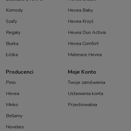
Komody
Hevea Baby
Szafy
Hevea Krzyś
Regały
Hevea Duo Activia
Biurka
Hevea Comfort
Łóżka
Materace Hevea
Producenci
Moje Konto
Pinio
Twoje zamówienia
Hevea
Ustawienia konta
Minko
Przechowalnia
Bellamy
Novelies