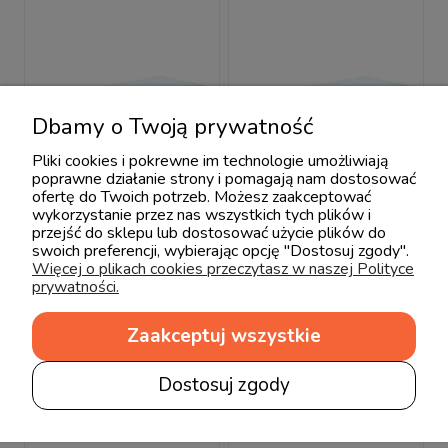
Dbamy o Twoją prywatność
Pliki cookies i pokrewne im technologie umożliwiają
poprawne działanie strony i pomagają nam dostosować
ofertę do Twoich potrzeb. Możesz zaakceptować
wykorzystanie przez nas wszystkich tych plików i
przejść do sklepu lub dostosować użycie plików do
swoich preferencji, wybierając opcję "Dostosuj zgody".
Hevea Comfort H2
Hevea Comfort H3
Więcej o plikach cookies przeczytasz w naszej Polityce
prywatności.
160x200 / 200x160
160x200 / 200x160
materac lateksowy
materac lateksowy
2 211,70 zł
2 334,95 zł
2 602,00 zł
2 747,00 zł
Zaakceptuj wszystkie
Dostosuj zgody