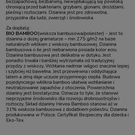
bezzapachową, bezbarwną, niewypłukującą się powłoką
chroniącą przed bakteriami, grzybami, glonami, drożdżami,
pleśnią i roztoczami. Dzianina jest pro zdrowotna,
przyjazdna dla ludzi, zwierząt i środowiska.
Za dopłatą:
BIO BAMBOO
(wiskoza bambusowa/poliester) - Jest to
dzianina o dużej gramaturze – min 275 g/m2 na bazie
naturalnych włókien z wiskozy bambusowej. Dzianina
bambusowa o ile jest niebarwiona posiada kolor ecru.
Dzianina bambusowa jest delikatna w dotyku. Jest
ponadto trwała i bardziej wytrzymała od tradycyjnej
przędzy z wiskozy. Wchłania nadmiar wilgoci znacznie lepiej
i szybciej niż bawełna. Jest przewiewna i oddychająca
latem a zimą daje uczucie przyjemnego ciepła. Budowa
pojedynczego włókna bamboo ułatwia wchłanianie i
neutralizowanie zapachów z otoczenia. Powierzchnia
dzianiny jest biostatyczna. Oznacza to tyle, że stanowi
nieprzyjazne środowisko dla rozwoju drobnoustrojów i
roztoczy. Skład dzianiny Hevea Bamboo stanowi aż w
31% wiskoza bambusowa z dodatkiem poliestru. Dzianina
produkowana w Polsce. Certyfikat Bezpieczny dla dziecka i
Eko-Tex.