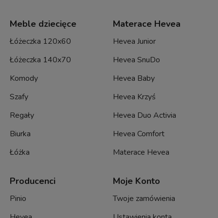
Meble dziecięce
Materace Hevea
Łóżeczka 120x60
Hevea Junior
Łóżeczka 140x70
Hevea SnuDo
Komody
Hevea Baby
Szafy
Hevea Krzyś
Regały
Hevea Duo Activia
Biurka
Hevea Comfort
Łóżka
Materace Hevea
Producenci
Moje Konto
Pinio
Twoje zamówienia
Hevea
Ustawienia konta