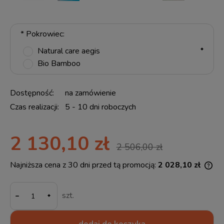
*
Pokrowiec:
Natural care aegis
Bio Bamboo
Dostępność:
na zamówienie
Czas realizacji:
5 - 10 dni roboczych
2 130,10 zł
2 506,00 zł
Najniższa cena z 30 dni przed tą promocją:
2 028,10 zł
Jeż
30 
-
mom
szt.
spr