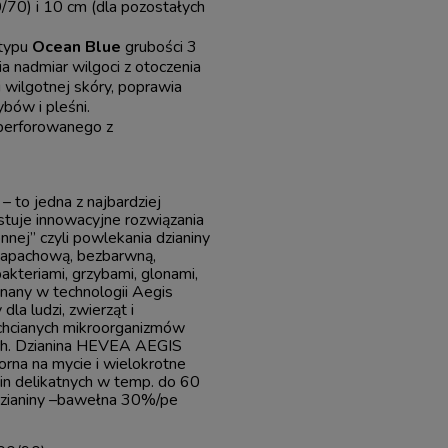
/70) i 10 cm (dla pozostałych
 typu
Ocean Blue
grubości 3
a nadmiar wilgoci z otoczenia
 wilgotnej skóry, poprawia
ybów i pleśni.
 perforowanego z
– to jedna z najbardziej
stuje innowacyjne rozwiązania
nnej” czyli powlekania dzianiny
zzapachową, bezbarwną,
akteriami, grzybami, glonami,
onany w technologii Aegis
la ludzi, zwierząt i
chcianych mikroorganizmów
ych. Dzianina HEVEA AEGIS
rna na mycie i wielokrotne
nin delikatnych w temp. do 60
 dzianiny –bawełna 30%/pe