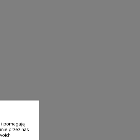
y i pomagają
nie przez nas
woich