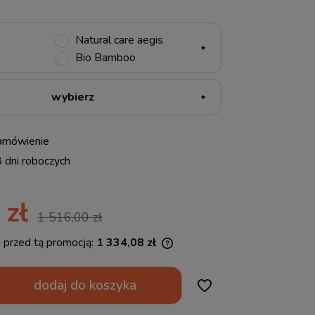
Natural care aegis
Bio Bamboo
amówienie
8 dni roboczych
 zł
1 516,00 zł
i przed tą promocją:
1 334,08 zł
li produkt jest sprzedawany krócej niż
dodaj do koszyka
ni, wyświetlana jest najniższa cena od
entu, kiedy produkt pojawił się w
zedaży.