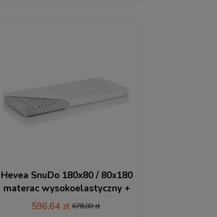
Hevea SnuDo 180x80 / 80x180
materac wysokoelastyczny +
RABAT
596,64 zł
678,00 zł