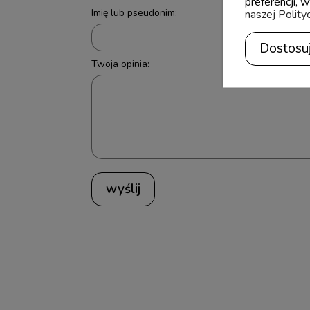
preferencji, 
Imię lub pseudonim:
naszej Polity
Dostosu
Twoja opinia:
wyślij