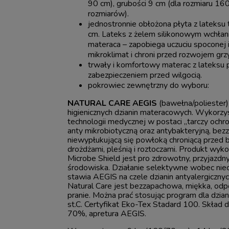
90 cm), grubości 9 cm (dla rozmiaru 160
rozmiarów).
jednostronnie obłożona płyta z lateksu
cm. Lateks z żelem silikonowym wchłani
materaca – zapobiega uczuciu spoconej i
mikroklimat i chroni przed rozwojem grz
trwały i komfortowy materac z lateksu
zabezpieczeniem przed wilgocią.
pokrowiec zewnętrzny do wyboru:
NATURAL CARE AEGIS
(bawełna/poliester) 
higienicznych dzianin materacowych. Wykorzy
technologii medycznej w postaci „tarczy ochro
anty mikrobiotyczną oraz antybakteryjną, be
niewypłukującą się powłoką chroniącą przed b
drożdżami, pleśnią i roztoczami. Produkt wyk
Microbe Shield jest pro zdrowotny, przyjazdny d
środowiska. Działanie selektywne wobec nie
stawia AEGIS na czele dzianin antyalergiczn
Natural Care jest bezzapachowa, miękka, odpo
pranie. Można prać stosując program dla dzia
st.C. Certyfikat Eko-Tex Stadard 100. Skład
70%, apretura AEGIS.