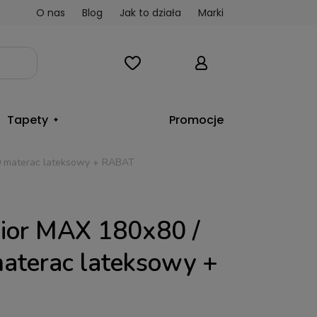
O nas
Blog
Jak to działa
Marki
Tapety
Promocje
0 materac lateksowy + RABAT
ior MAX 180x80 /
aterac lateksowy +