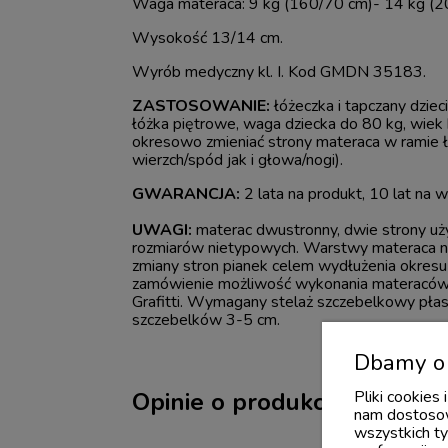
Waga materaca: 9 kg (160/70 cm)- 14 kg (2
Wysokość 13/14 cm.
Wyrób medyczny kl. I. Kod GMDN 35183.
ZASTOSOWANIE:
łóżeczka i tapczany dziec
łóżka piętrowe, waga dziecka do 80 kg, wiek b
okresowo zmieniać strony materaca w ramie 
wierzch/spód jak i głowa/nogi).
GWARANCJA:
2 lata na produkt, 10 lat na 
UWAGI:
materac dwustronny, dwie strony u
rozmiarów nietypowych. Warstwy materaca ni
zmiany stron pianek celem wydłużenia okresu
zamówienie możliwość wykonania materacó
Grafitti. Wymagany stelaż szczebelkowy płask
szczebelków 3-5 cm.
Dbamy o 
Pliki cookies
Opinie o produkcie (0)
nam dostosow
wszystkich ty