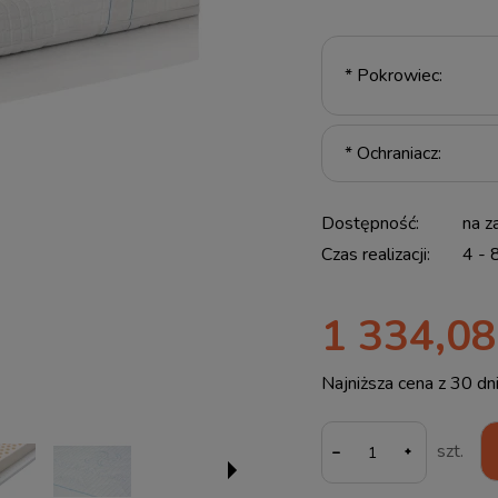
*
Pokrowiec:
*
Ochraniacz:
Dostępność:
na z
Czas realizacji:
4 - 
1 334,08
Najniższa cena z 30 dn
Jeże
-
szt.
30 d
mom
spr