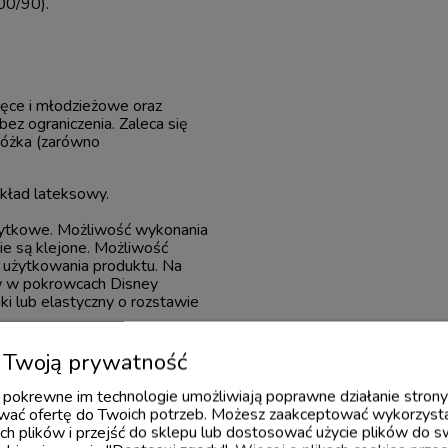
00/90).
ięce i młodzieżowe oraz
ez ograniczenia. Zaleca się
łóżka (zarówno
wkład lateksowy.
żytkowe. Możliwość wykonania
e są klejone. Możliwość
 użytkowania produktu. Na
w w pokrowcach Disney
i lub elastyczny o rozstawie
Twoją prywatność
 i pokrewne im technologie umożliwiają poprawne działanie stron
ać ofertę do Twoich potrzeb. Możesz zaakceptować wykorzysta
ch plików i przejść do sklepu lub dostosować użycie plików do s