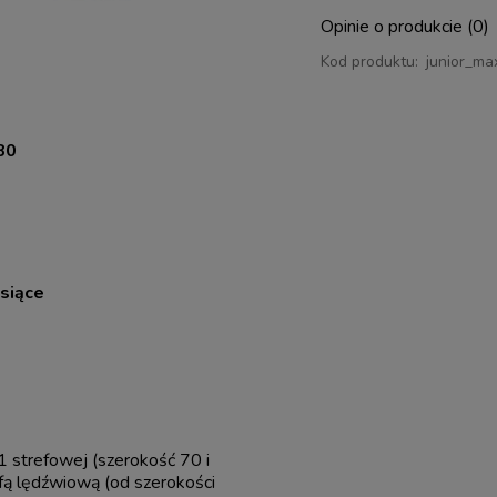
Opinie o produkcie (0)
Kod produktu:
junior_m
80
siące
1 strefowej (szerokość 70 i
fą lędźwiową (od szerokości