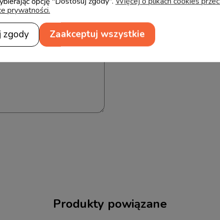
wybierając opcję "Dostosuj zgody".
Więcej o plikach cookies prze
ce prywatności.
j zgody
Zaakceptuj wszystkie
Produkty powiązane