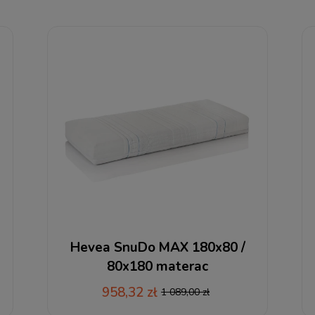
Hevea SnuDo MAX 180x80 /
80x180 materac
wysokoelastyczny + RABAT
958,32 zł
1 089,00 zł