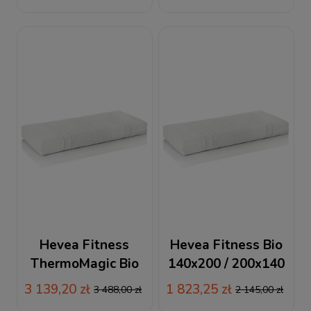
nawierzchniowy
piankowo-lateksowy
Hevea Fitness
Hevea Fitness Bio
ThermoMagic Bio
140x200 / 200x140
140x200 / 200x140
materac piankowy
3 139,20 zł
1 823,25 zł
3 488,00 zł
2 145,00 zł
materac piankowo-