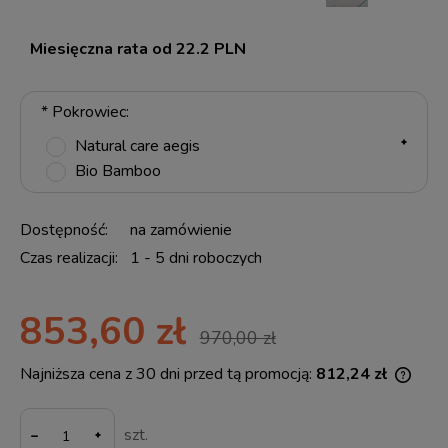
Miesięczna rata od 22.2 PLN
*
Pokrowiec:
Natural care aegis
Bio Bamboo
Dostępność:
na zamówienie
Czas realizacji:
1 - 5 dni roboczych
853,60 zł
970,00 zł
Najniższa cena z 30 dni przed tą promocją:
812,24 zł
Jeżel
30 dn
-
momen
szt.