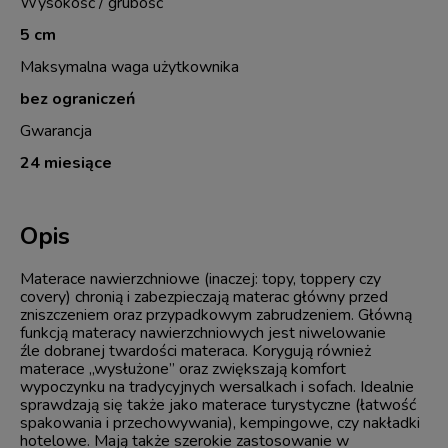
Wysokość / grubość
5 cm
Maksymalna waga użytkownika
bez ograniczeń
Gwarancja
24 miesiące
Opis
Materace nawierzchniowe (inaczej: topy, toppery czy
covery) chronią i zabezpieczają materac główny przed
zniszczeniem oraz przypadkowym zabrudzeniem. Główną
funkcją materacy nawierzchniowych jest niwelowanie
źle dobranej twardości materaca. Korygują również
materace „wysłużone” oraz zwiększają komfort
wypoczynku na tradycyjnych wersalkach i sofach. Idealnie
sprawdzają się także jako materace turystyczne (łatwość
spakowania i przechowywania), kempingowe, czy nakładki
hotelowe. Mają także szerokie zastosowanie w