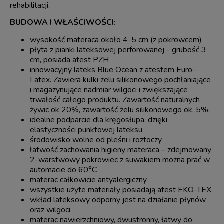
rehabilitacji.
BUDOWA I WŁAŚCIWOŚCI:
wysokość materaca około 4-5 cm (z pokrowcem)
płyta z pianki lateksowej perforowanej - grubość 3
cm, posiada atest PZH
innowacyjny lateks Blue Ocean z atestem Euro-
Latex. Zawiera kulki żelu silikonowego pochłaniające
i magazynujące nadmiar wilgoci i zwiększające
trwałość całego produktu. Zawartość naturalnych
żywic ok 20%, zawartość żelu silikonowego ok. 5%.
idealne podparcie dla kręgosłupa, dzięki
elastyczności punktowej lateksu
środowisko wolne od pleśni i roztoczy
łatwość zachowania higieny materaca – zdejmowany
2-warstwowy pokrowiec z suwakiem można prać w
automacie do 60°C
materac całkowicie antyalergiczny
wszystkie użyte materiały posiadają atest EKO-TEX
wkład lateksowy odporny jest na działanie płynów
oraz wilgoci
materac nawierzchniowy, dwustronny, łatwy do