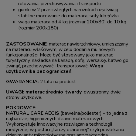
rolowania, przechowywania i transportu
gumki w 2 przeciwległych narożnikach ułatwiają
stabilne mocowanie do materaca, sofy lub łóżka
waga materaca od 4 kg (rozmiar 200x80) do 10 kg
(rozmiar 200x180)
ZASTOSOWANIE
: materac nawierzchniowy, umieszczany
na materacu właściwym, w celu dodania mu nowych
funkcjonalności. Może być stosowany jako materac
turystyczny, nakładka na kanapą, sofę, wersalkę. Łatwo go
zwinąć, przechowywać i transportować.
Waga
użytkownika bez ograniczeń.
GWARANCJA:
2 lata na produkt
UWAGI:
materac średnio-twardy,
dwustronny, dwie
strony użytkowe.
POKROWCE:
NATURAL CARE AEGIS
(bawełna/poliester) – to jedna z
najbardziej higienicznych dzianin materacowych.
Wykorzystuje innowacyjne rozwiązania technologii
medycznej w postaci „tarczy ochronnej” czyli powlekania
dzianiny anty mikrobiotyczną oraz antybakteryjną,