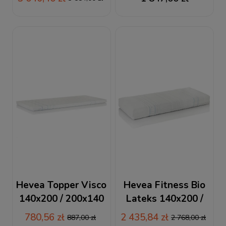
materac lateksowy +
GRATIS PODUSZKA
VISCO
Hevea Topper Visco
Hevea Fitness Bio
140x200 / 200x140
Lateks 140x200 /
materac
200x140 materac
780,56 zł
2 435,84 zł
887,00 zł
2 768,00 zł