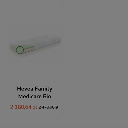
VISCO
Hevea Family
Medicare Bio
Climalateks 140x200
2 180,64 zł
2 478,00 zł
/ 200x140 materac
lateksowy