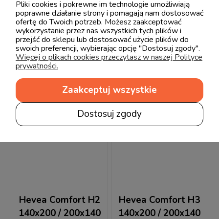
Visco Lateks
140x200 / 200x140
Pliki cookies i pokrewne im technologie umożliwiają
140x200 / 200x140 +
materac lateksowo-
poprawne działanie strony i pomagają nam dostosować
2 446,00 zł
3 423,00 zł
ofertę do Twoich potrzeb. Możesz zaakceptować
GRATIS 2 PODUSZKI
kokosowy + GRATIS
wykorzystanie przez nas wszystkich tych plików i
VISCO
2 PODUSZKI VISCO
przejść do sklepu lub dostosować użycie plików do
swoich preferencji, wybierając opcję "Dostosuj zgody".
Więcej o plikach cookies przeczytasz w naszej Polityce
prywatności.
Zaakceptuj wszystkie
Dostosuj zgody
Hevea Comfort H2
Hevea Comfort H3
140x200 / 200x140
140x200 / 200x140