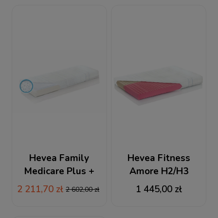
Hevea Family
Hevea Fitness
Medicare Plus +
Amore H2/H3
140x200 / 200x140
140x200 / 200x140
2 211,70 zł
1 445,00 zł
2 602,00 zł
materac lateksowy
materac piankowy +
GRATIS PODUSZKA