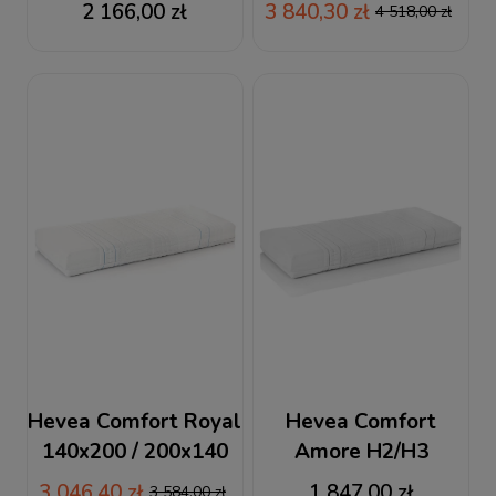
200x140 materac
200x140 materac
2 166,00 zł
3 840,30 zł
4 518,00 zł
lateksowy
lateksowy
Hevea Comfort Royal
Hevea Comfort
140x200 / 200x140
Amore H2/H3
materac lateksowy
140x200 / 200x140
3 046,40 zł
1 847,00 zł
3 584,00 zł