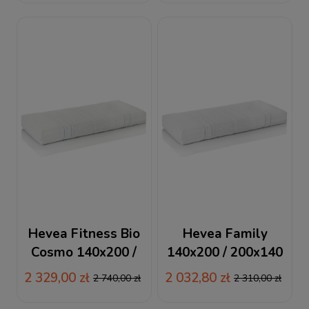
lateksowy
Hevea Fitness Bio
Hevea Family
Cosmo 140x200 /
140x200 / 200x140
200x140 materac
materac lateksowy
2 329,00 zł
2 032,80 zł
2 740,00 zł
2 310,00 zł
wysokoelastyczny