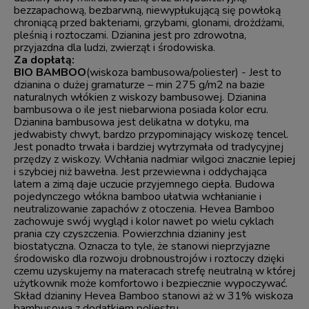
bezzapachową, bezbarwną, niewypłukującą się powłoką
chroniącą przed bakteriami, grzybami, glonami, drożdżami,
pleśnią i roztoczami. Dzianina jest pro zdrowotna,
przyjazdna dla ludzi, zwierząt i środowiska.
Za dopłatą:
BIO BAMBOO
(wiskoza bambusowa/poliester) - Jest to
dzianina o dużej gramaturze – min 275 g/m2 na bazie
naturalnych włókien z wiskozy bambusowej. Dzianina
bambusowa o ile jest niebarwiona posiada kolor ecru.
Dzianina bambusowa jest delikatna w dotyku, ma
jedwabisty chwyt, bardzo przypominający wiskozę tencel.
Jest ponadto trwała i bardziej wytrzymała od tradycyjnej
przędzy z wiskozy. Wchłania nadmiar wilgoci znacznie lepiej
i szybciej niż bawełna. Jest przewiewna i oddychająca
latem a zimą daje uczucie przyjemnego ciepła. Budowa
pojedynczego włókna bamboo ułatwia wchłanianie i
neutralizowanie zapachów z otoczenia. Hevea Bamboo
zachowuje swój wygląd i kolor nawet po wielu cyklach
prania czy czyszczenia. Powierzchnia dzianiny jest
biostatyczna. Oznacza to tyle, że stanowi nieprzyjazne
środowisko dla rozwoju drobnoustrojów i roztoczy dzięki
czemu uzyskujemy na materacach strefę neutralną w której
użytkownik może komfortowo i bezpiecznie wypoczywać.
Skład dzianiny Hevea Bamboo stanowi aż w 31% wiskoza
bambusowa z dodatkiem poliestru.