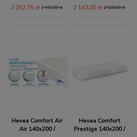
materac lateksowy
materac lateksowy
2 052,75 zł
2 142,00 zł
2 415,00 zł
2 520,00 zł
Hevea Comfort Air
Hevea Comfort
Air 140x200 /
Prestige 140x200 /