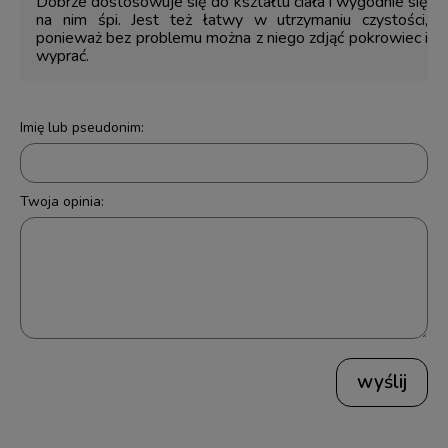
Dobrze dostosowuje się do kształtu ciała i wygodnie się
na nim śpi. Jest też łatwy w utrzymaniu czystości,
ponieważ bez problemu można z niego zdjąć pokrowiec i
wyprać.
Imię lub pseudonim:
Twoja opinia:
wyślij