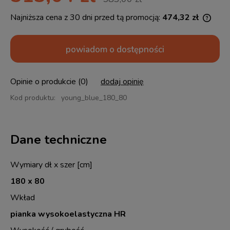
Najniższa cena z 30 dni przed tą promocją:
474,32 zł
Jeżel
30 dn
momen
powiadom o dostępności
sprze
Opinie o produkcie (0)
dodaj opinię
Kod produktu:
young_blue_180_80
Dane techniczne
Wymiary dł x szer [cm]
180 x 80
Wkład
pianka wysokoelastyczna HR