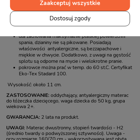
Zaakceptuj wszystkie
drugą stronę.
materac ma do wyboru świetnej jakości, o dużej
gramaturze 320g, pokrowiec z dzianiny
NATURAL
:
Dostosuj zgody
bawełna (50%), lekkie włókna poliestrowe (36%)
oraz lycra (14%).
dla zachowania maksymalnie płaskiej powierzchni
spania, dzianiny nie są pikowane. Posiadają
właściwości antyalergiczne, są bezzapachowe i
miękkie w chwycie. Dodatkowo, z uwagi na gęstość
splotu są odporne na mycie i wielokrotne pranie.
pokrowce można prać w temp. do 60 st.C. Certyfikat
Eko-Tex Stadard 100.
Wysokość: około 11 cm.
ZASTOSOWANIE:
oddychający, antyalergiczny materac
do łóżeczka dziecięcego, waga dziecka do 50 kg, grupa
wiekowa 2+.
GWARANCJA:
2 lata na produkt.
UWAGI:
Materac dwustronny, stopień twardości - H2
(średnio twardy o podwyższonej sztywności). Uwaga -
przy rozmiarze 160/70 cm - wykorzystywana jest płyta