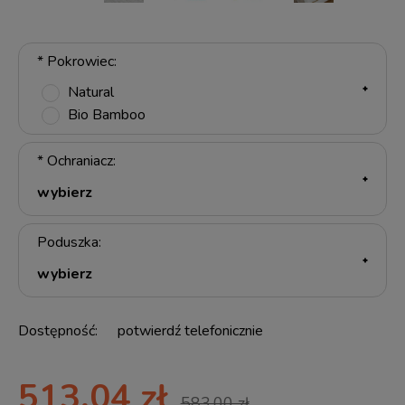
*
Pokrowiec:
Natural
Bio Bamboo
*
Ochraniacz:
Poduszka:
Dostępność:
potwierdź telefonicznie
513,04 zł
583,00 zł