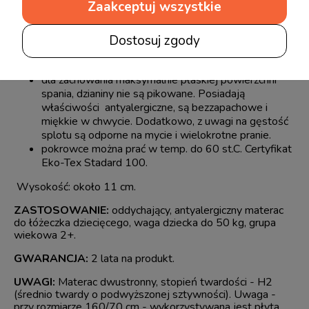
Zaakceptuj wszystkie
drugą stronę.
materac ma do wyboru świetnej jakości, o dużej
gramaturze 320g, pokrowiec z dzianiny
NATURAL
:
Dostosuj zgody
bawełna (50%), lekkie włókna poliestrowe (36%)
oraz lycra (14%).
dla zachowania maksymalnie płaskiej powierzchni
spania, dzianiny nie są pikowane. Posiadają
właściwości antyalergiczne, są bezzapachowe i
miękkie w chwycie. Dodatkowo, z uwagi na gęstość
splotu są odporne na mycie i wielokrotne pranie.
pokrowce można prać w temp. do 60 st.C. Certyfikat
Eko-Tex Stadard 100.
Wysokość: około 11 cm.
ZASTOSOWANIE:
oddychający, antyalergiczny materac
do łóżeczka dziecięcego, waga dziecka do 50 kg, grupa
wiekowa 2+.
GWARANCJA:
2 lata na produkt.
UWAGI:
Materac dwustronny, stopień twardości - H2
(średnio twardy o podwyższonej sztywności). Uwaga -
przy rozmiarze 160/70 cm - wykorzystywana jest płyta