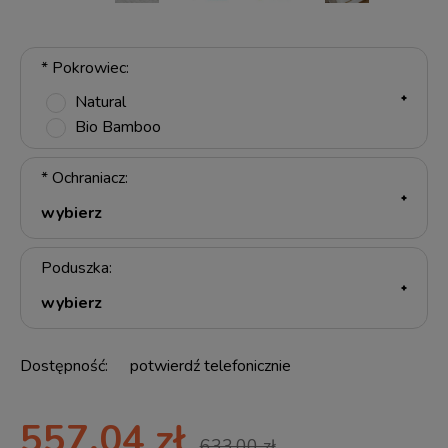
*
Pokrowiec:
Natural
Bio Bamboo
*
Ochraniacz:
Poduszka:
Dostępność:
potwierdź telefonicznie
557,04 zł
633,00 zł