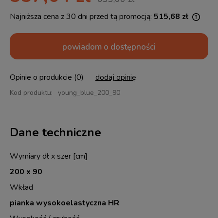
Najniższa cena z 30 dni przed tą promocją:
515,68 zł
Jeżel
30 dn
momen
powiadom o dostępności
sprze
Opinie o produkcie (0)
dodaj opinię
Kod produktu:
young_blue_200_90
Dane techniczne
Wymiary dł x szer [cm]
200 x 90
Wkład
pianka wysokoelastyczna HR