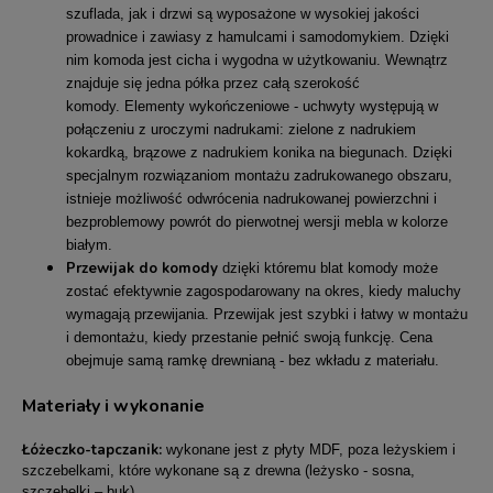
szuflada, jak i drzwi są wyposażone w wysokiej jakości
prowadnice i zawiasy z hamulcami i samodomykiem. Dzięki
nim komoda jest cicha i wygodna w użytkowaniu. Wewnątrz
znajduje się jedna półka przez całą szerokość
komody. Elementy wykończeniowe - uchwyty występują w
połączeniu z uroczymi nadrukami: zielone z nadrukiem
kokardką, brązowe z nadrukiem konika na biegunach. Dzięki
specjalnym rozwiązaniom montażu zadrukowanego obszaru,
istnieje możliwość odwrócenia nadrukowanej powierzchni i
bezproblemowy powrót do pierwotnej wersji mebla w kolorze
białym.
Przewijak do komody
dzięki któremu blat komody może
zostać efektywnie zagospodarowany na okres, kiedy maluchy
wymagają przewijania. Przewijak jest szybki i łatwy w montażu
i demontażu, kiedy przestanie pełnić swoją funkcję. Cena
obejmuje samą ramkę drewnianą - bez wkładu z materiału.
Materiały i wykonanie
Łóżeczko-tapczanik:
wykonane jest z płyty MDF, poza leżyskiem i
szczebelkami, które wykonane są z drewna (leżysko - sosna,
szczebelki – buk).