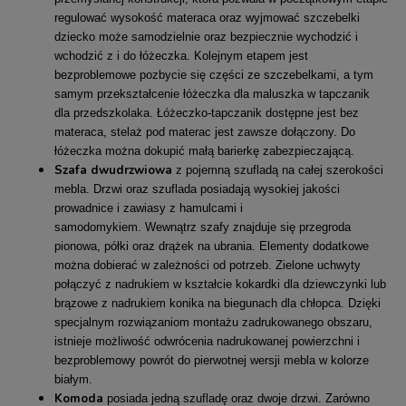
regulować wysokość materaca oraz wyjmować szczebelki
dziecko może samodzielnie oraz bezpiecznie wychodzić i
wchodzić z i do łóżeczka. Kolejnym etapem jest
bezproblemowe pozbycie się części ze szczebelkami, a tym
samym przekształcenie łóżeczka dla maluszka w tapczanik
dla przedszkolaka. Łóżeczko-tapczanik dostępne jest bez
materaca, stelaż pod materac jest zawsze dołączony. Do
łóżeczka można dokupić małą barierkę zabezpieczającą.
Szafa dwudrzwiowa
z pojemną szufladą na całej szerokości
mebla. Drzwi oraz szuflada posiadają wysokiej jakości
prowadnice i zawiasy z hamulcami i
samodomykiem. Wewnątrz szafy znajduje się przegroda
pionowa, półki oraz drążek na ubrania. Elementy dodatkowe
można dobierać w zależności od potrzeb. Zielone uchwyty
połączyć z nadrukiem w kształcie kokardki dla dziewczynki lub
brązowe z nadrukiem konika na biegunach dla chłopca. Dzięki
specjalnym rozwiązaniom montażu zadrukowanego obszaru,
istnieje możliwość odwrócenia nadrukowanej powierzchni i
bezproblemowy powrót do pierwotnej wersji mebla w kolorze
białym.
Komoda
posiada jedną szufladę oraz dwoje drzwi. Zarówno