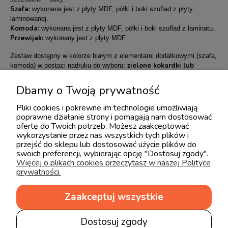
Szafa:
wykonana jest z płyty MDF, półki i boki szuflad z płyty
laminowanej.
Komoda:
wykonana jest z płyty MDF, półki i boki szuflad z laminatu.
Przewijak:
wykonany jest z płyty MDF.
Zestaw dostępny w kolorze białym z elementami dodatkowymi (szafa,
zielone kokardki lub
komoda) w postaci nadruku do wyboru:
brązowy konik na biegunach.
Kolor uchwytów (brązowe lub zielone)
w pozostałych elementach zestawu zostanie automatycznie
Dbamy o Twoją prywatność
dopasowany do wybranego nadruku.
Pliki cookies i pokrewne im technologie umożliwiają
Zestaw sprzedawany bez spersonalizowanych tabliczek - możliwość
poprawne działanie strony i pomagają nam dostosować
dokupienia do szafy oraz przewijaka.
ofertę do Twoich potrzeb. Możesz zaakceptować
wykorzystanie przez nas wszystkich tych plików i
przejść do sklepu lub dostosować użycie plików do
swoich preferencji, wybierając opcję "Dostosuj zgody".
Więcej o plikach cookies przeczytasz w naszej Polityce
prywatności.
Opinie o produkcie (0)
Zaakceptuj wszystkie
Imię lub pseudonim:
Dostosuj zgody