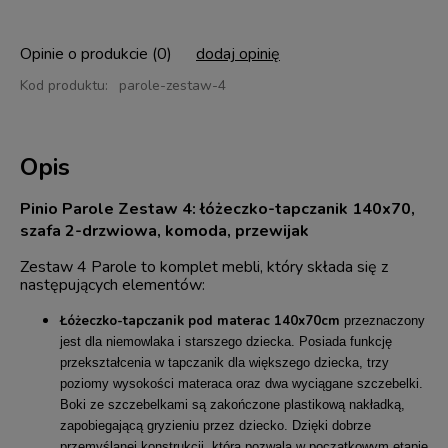
Opinie o produkcie (0)
dodaj opinię
Kod produktu:
parole-zestaw-4
Opis
Pinio Parole Zestaw 4: łóżeczko-tapczanik 140x70,
szafa 2-drzwiowa, komoda, przewijak
Zestaw 4 Parole to komplet mebli, który składa się z
następujących elementów:
Łóżeczko-tapczanik pod materac 140x70cm
przeznaczony
jest dla niemowlaka i starszego dziecka. Posiada funkcję
przekształcenia w tapczanik dla większego dziecka, trzy
poziomy wysokości materaca oraz dwa wyciągane szczebelki.
Boki ze szczebelkami są zakończone plastikową nakładką,
zapobiegającą gryzieniu przez dziecko. Dzięki dobrze
przemyślanej konstrukcji, która pozwala w początkowym etapie