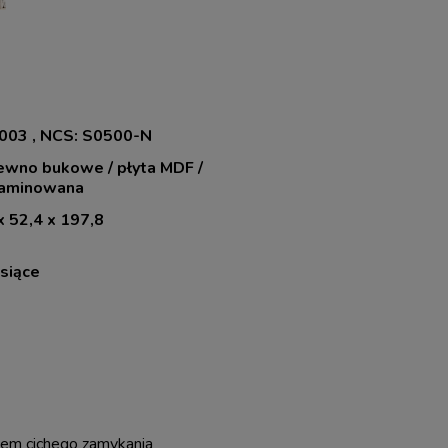
003 , NCS: S0500-N
rewno bukowe / płyta MDF /
laminowana
x 52,4 x 197,8
siące
mem cichego zamykania