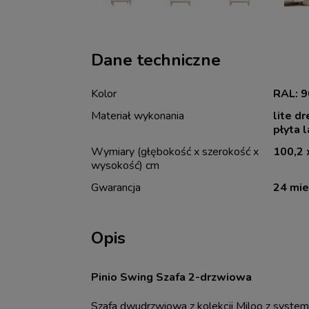
Dane techniczne
Kolor
RAL: 9
Materiał wykonania
lite d
płyta 
Wymiary (głębokość x szerokość x
100,2 
wysokość) cm
Gwarancja
24 mie
Opis
Pinio Swing Szafa 2-drzwiowa
Szafa dwudrzwiowa z kolekcji Miloo z syste