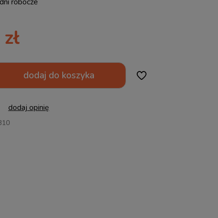
dni robocze
 zł
dodaj do koszyka
dodaj opinię
310