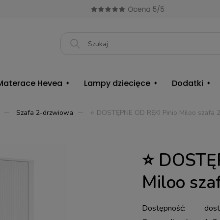
Materace Hevea
Lampy dziecięce
Dodatki
Szafa 2-drzwiowa
⭐ DOSTĘPNE OD RĘKI Pinio Miloo szafa 2
⭐ DOSTĘP
Miloo sza
Dostępność:
dos