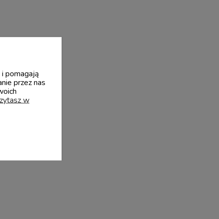
y i pomagają
nie przez nas
woich
czytasz w