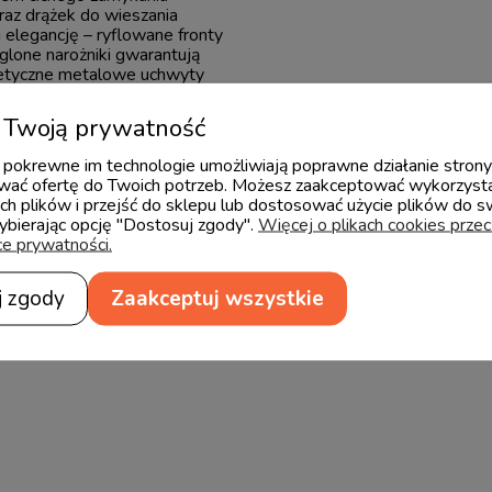
oraz drążek do wieszania
 i elegancję – ryflowane fronty
ąglone narożniki gwarantują
etyczne metalowe uchwyty
kkości i finezji.
Twoją prywatność
 i pokrewne im technologie umożliwiają poprawne działanie stron
nane z malowanej płyty MDF,
ać ofertę do Twoich potrzeb. Możesz zaakceptować wykorzysta
akierem oraz wytrzymałą
ch plików i przejść do sklepu lub dostosować użycie plików do s
 trwałość gwarantuje użycie
wybierając opcję "Dostosuj zgody".
Więcej o plikach cookies prze
 71-2.Dodatkowo, w procesie
ce prywatności.
otwierdza zastosowanie płyt o
dnych z normą EN16516.
j zgody
Zaakceptuj wszystkie
asycznym białym oraz