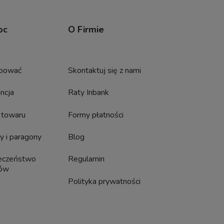
oc
O Firmie
upować
Skontaktuj się z nami
ncja
Raty Inbank
 towaru
Formy płatności
y i paragony
Blog
eczeństwo
Regulamin
pów
Polityka prywatności