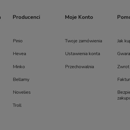
a
Producenci
Moje Konto
Pom
Pinio
Twoje zamówienia
Jak k
Hevea
Ustawienia konta
Gwara
Minko
Przechowalnia
Zwrot
Bellamy
Faktur
Novelies
Bezpi
zaku
Troll