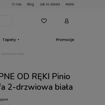
O nas
Blog
Jak to działa
Marki
Tapety
Promocje
-drzwiowa biała
NE OD RĘKI Pinio
fa 2-drzwiowa biała
tępne