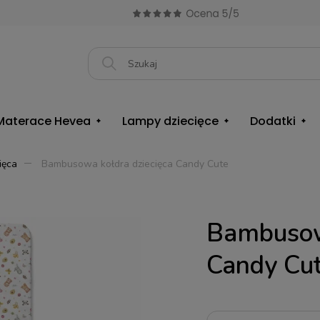
Materace Hevea
Lampy dziecięce
Dodatki
ięca
Bambusowa kołdra dziecięca Candy Cute
Bambusowa
Candy Cu