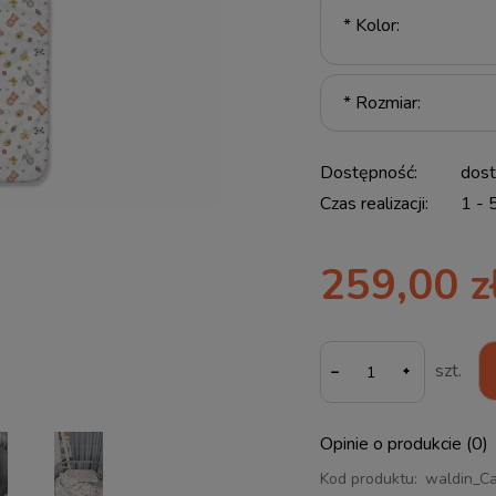
*
Kolor:
*
Rozmiar:
Dostępność:
dos
Czas realizacji:
1 - 
259,00 z
-
szt.
Opinie o produkcie (0)
Kod produktu:
waldin_Ca