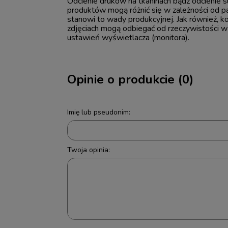
Odcienie druków na tkaninach bądź odcienie
produktów mogą różnić się w zależności od par
stanowi to wady produkcyjnej. Jak również, k
zdjęciach mogą odbiegać od rzeczywistości w
ustawień wyświetlacza (monitora).
Opinie o produkcie (0)
Imię lub pseudonim:
Twoja opinia: