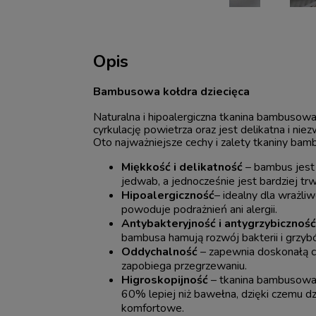
Opis
Bambusowa kołdra dziecięca
Naturalna i hipoalergiczna tkanina bambusow
cyrkulację powietrza oraz jest delikatna i nie
Oto najważniejsze cechy i zalety tkaniny bam
Miękkość i delikatność
– bambus jest 
jedwab, a jednocześnie jest bardziej trw
Hipoalergiczność
– idealny dla wrażli
powoduje podrażnień ani alergii.
Antybakteryjność i antygrzybicznoś
bambusa hamują rozwój bakterii i grzyb
Oddychalność
– zapewnia doskonałą cy
zapobiega przegrzewaniu.
Higroskopijność
– tkanina bambusowa 
60% lepiej niż bawełna, dzięki czemu dz
komfortowe.