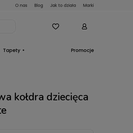
O nas
Blog
Jak to działa
Marki
Tapety
Promocje
 kołdra dziecięca
te