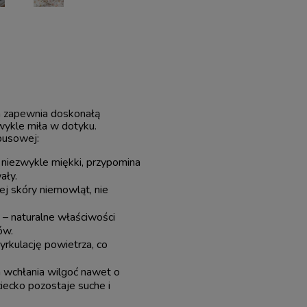
a zapewnia doskonałą
zwykle miła w dotyku.
busowej:
niezwykle miękki, przypomina
ały.
wej skóry niemowląt, nie
ć
– naturalne właściwości
ów.
rkulację powietrza, co
wchłania wilgoć nawet o
iecko pozostaje suche i