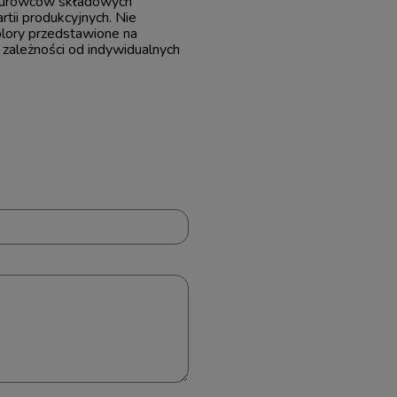
 surowców składowych
tii produkcyjnych. Nie
olory przedstawione na
 zależności od indywidualnych