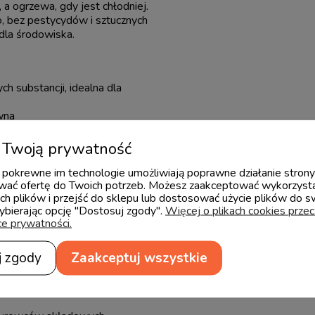
, a ogrzewa, gdy jest chłodniej.
, bez pestycydów i sztucznych
dla środowiska.
h substancji, idealna dla
wna
anie, a przy tym zachowuje
Twoją prywatność
eryjnym właściwościom
 i pokrewne im technologie umożliwiają poprawne działanie stron
ać ofertę do Twoich potrzeb. Możesz zaakceptować wykorzysta
aniny i subtelny połysk
ch plików i przejść do sklepu lub dostosować użycie plików do s
o.
wybierając opcję "Dostosuj zgody".
Więcej o plikach cookies prze
ce prywatności.
j zgody
Zaakceptuj wszystkie
 silikonowa
a