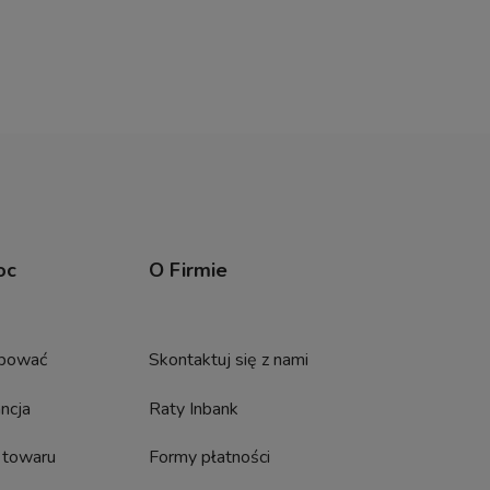
oc
O Firmie
upować
Skontaktuj się z nami
ncja
Raty Inbank
 towaru
Formy płatności