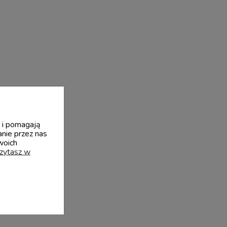
y i pomagają
nie przez nas
woich
czytasz w