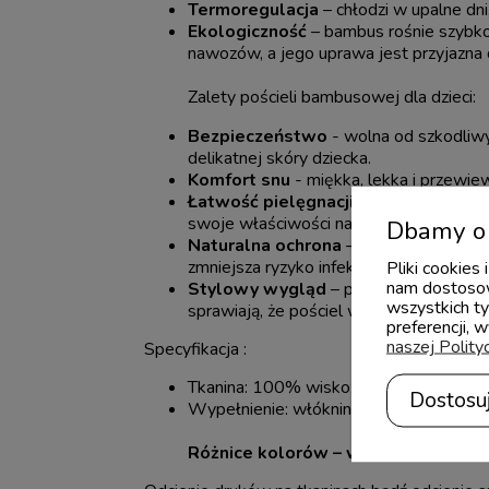
Termoregulacja
– chłodzi w upalne dni
Ekologiczność
– bambus rośnie szybko
nawozów, a jego uprawa jest przyjazna 
Zalety pościeli bambusowej dla dzieci:
Bezpieczeństwo
- wolna od szkodliwyc
delikatnej skóry dziecka.
Komfort snu
- miękka, lekka i przewie
Łatwość pielęgnacji
– dobrze znosi pr
swoje właściwości na długo.
Dbamy o 
Naturalna ochrona
– dzięki antybakt
zmniejsza ryzyko infekcji skórnych.
Pliki cookies
nam dostosow
Stylowy wygląd
– piękna struktura tk
wszystkich ty
sprawiają, że pościel wygląda eleganck
preferencji, 
naszej Polity
Specyfikacja :
Tkanina: 100% wiskoza bambusowa
Dostosu
Wypełnienie: włóknina wysokopuszysta
Różnice kolorów – ważna informacj