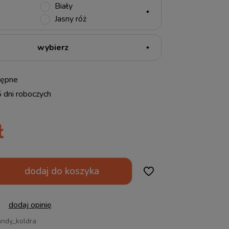
Biały
Jasny róż
tępne
5 dni roboczych
ł
dodaj do koszyka
dodaj opinię
ndy_koldra