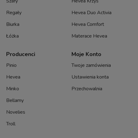
Szafy
Hevea Krzyś
Regały
Hevea Duo Activia
Biurka
Hevea Comfort
Łóżka
Materace Hevea
Producenci
Moje Konto
Pinio
Twoje zamówienia
Hevea
Ustawienia konta
Minko
Przechowalnia
Bellamy
Novelies
Troll