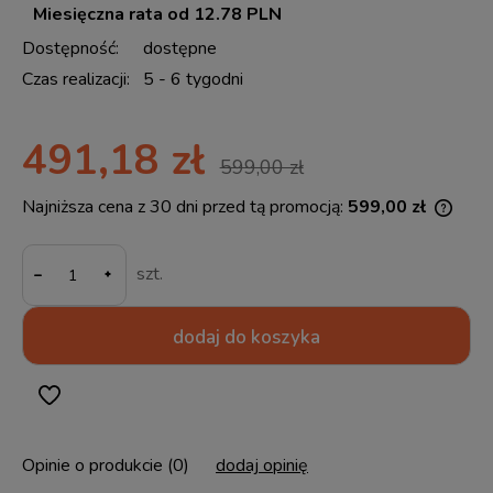
Miesięczna rata od 12.78 PLN
Dostępność:
dostępne
Czas realizacji:
5 - 6 tygodni
491,18 zł
599,00 zł
Najniższa cena z 30 dni przed tą promocją:
599,00 zł
Jeżel
30 dn
-
momen
szt.
sprze
dodaj do koszyka
Opinie o produkcie (0)
dodaj opinię