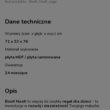
Kod produktu:
BooK_NooK_sage
Dane techniczne
Wymiary (szer. x głęb. x wys.) cm
71 x 33 x 76
Materiał wykonania
płyta MDF / płyta laminowana
Gwarancja
24 miesiące
Opis
BooK NooK
to więcej niż zwykły
regał dla dzieci
- to
inwestycja w
rozwój i niezależność
Twojego malucha.