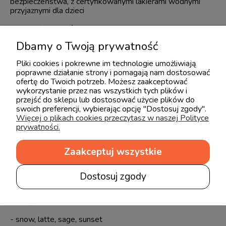
bezpieczeństwa, z certyfikowanymi lakierami wodnymi
przyjaznymi dla dzieci
Materiał i wykończenie mebli
:
Dbamy o Twoją prywatność
- falbanka: płyta MDF lakierowana
Pliki cookies i pokrewne im technologie umożliwiają
- boki, półki: płyta laminowana
poprawne działanie strony i pomagają nam dostosować
ofertę do Twoich potrzeb. Możesz zaakceptować
W procesie lakierowania zastosowano
lakiery wodne
,
wykorzystanie przez nas wszystkich tych plików i
które są
bezpieczne dla dzieci
oraz
certyfikowane
przejść do sklepu lub dostosować użycie plików do
zgodnie z normą EN71/3
dotyczącą mebli dziecięcych i
swoich preferencji, wybierając opcję "Dostosuj zgody".
zabawek.
Więcej o plikach cookies przeczytasz w naszej Polityce
prywatności.
Wymiary:
• Wysokość: 76 cm
Zaakceptuj wszystkie
• Głębokość: 33 cm
Dostosuj zgody
• Szerokość: 71 cm
Dostępne kolory
:
- snow, latte, sage, sunset