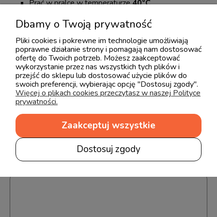
Prać w pralce w temperaturze
40°C
Prasować w temperaturze do
110°C
Dbamy o Twoją prywatność
Nie wybielać
Nie suszyć w suszarce bębnowej
Pliki cookies i pokrewne im technologie umożliwiają
Idealne do sypialni dziecięcych, młodzieżowych i dla
poprawne działanie strony i pomagają nam dostosować
dorosłych – zapewnia wygodę i świeżość na co dzień !
ofertę do Twoich potrzeb. Możesz zaakceptować
wykorzystanie przez nas wszystkich tych plików i
przejść do sklepu lub dostosować użycie plików do
swoich preferencji, wybierając opcję "Dostosuj zgody".
Więcej o plikach cookies przeczytasz w naszej Polityce
Opinie o produkcie (0)
prywatności.
Zaakceptuj wszystkie
Imię lub pseudonim:
Dostosuj zgody
Twoja opinia: