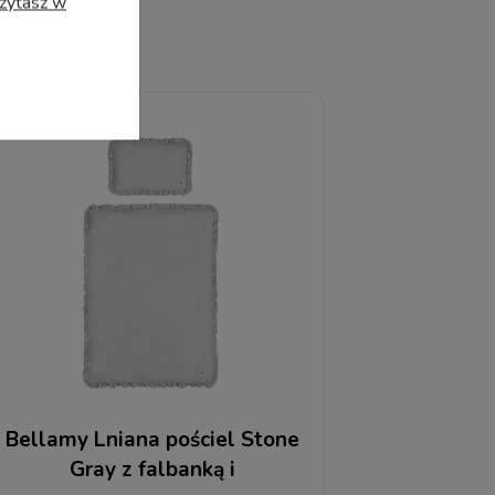
czytasz w
Bellamy Lniana pościel Stone
Gray z falbanką i