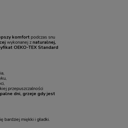
epszy komfort
podczas snu
cej
wykonanej z
naturalnej,
tyfikat OEKO-TEX Standard
ia,
yku,
ci,
kiej przepuszczalności
palne dni, grzeje gdy jest
ię bardziej miękki i gładki.