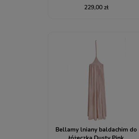
wypełnieniem S
229,00 zł
Bellamy lniany baldachim do
łóżeczka Dusty Pink