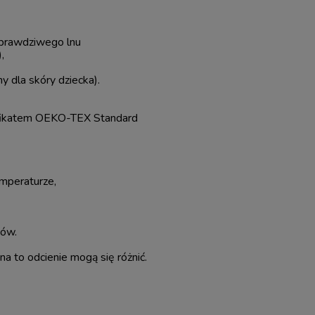
 prawdziwego lnu
,
ny dla skóry dziecka).
yfikatem OEKO-TEX Standard
mperaturze,
ców.
a to odcienie mogą się różnić.