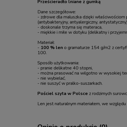
Prześcieradło lniane z gumką
Dane szczegółowe:
- zdrowe dla maluszka dzięki właściwościom
(antybakteryjny, antyalergiczny, antystatyczny)
- doskonale trzyma się materaca,
- miękkie i miłe w dotyku (delikatny i przyjem
Materiał:
-
100 % len
o gramaturze 154 g/m2 z cert
100.
Sposób użytkowania:
- pranie delikatne 40 stopni,
- można prasować na wilgotno w wysokiej te
- nie wybielać,
- nie suszyć w pralko-suszarkach.
Pościel szyta w Polsce
z rodzimych surow
Len jest naturalnym materiałem, we względu n
Opinie o produkcie (0)