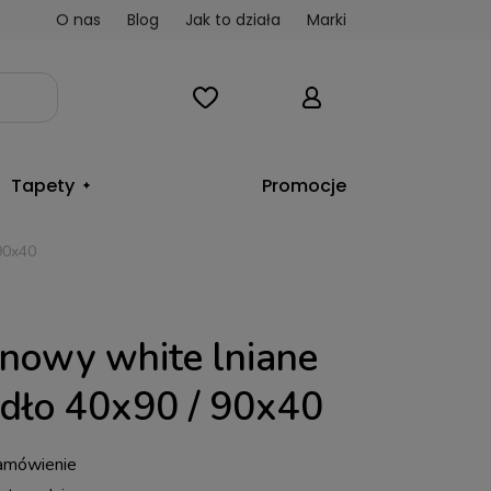
O nas
Blog
Jak to działa
Marki
Tapety
Promocje
90x40
nowy white lniane
adło 40x90 / 90x40
amówienie