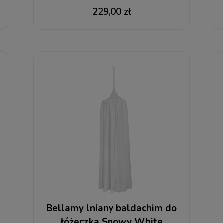
wypełnieniem
229,00 zł
Bellamy lniany baldachim do
łóżeczka Snowy White