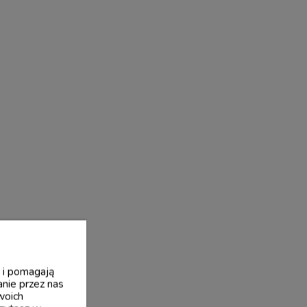
y i pomagają
nie przez nas
woich