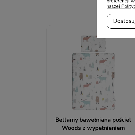
preferencji, 
naszej Polity
Dostosu
Bellamy bawełniana pościel
Woods z wypełnieniem