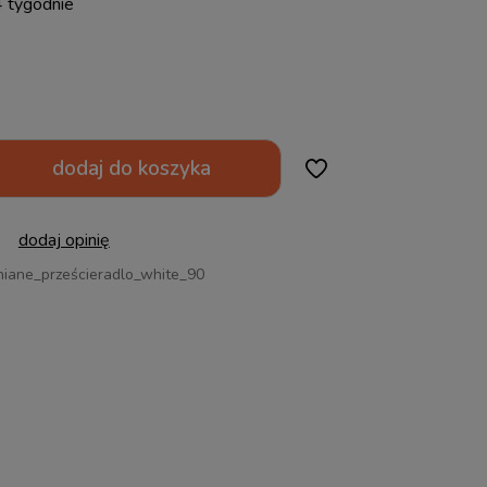
4 tygodnie
dodaj do koszyka
dodaj opinię
niane_prześcieradlo_white_90