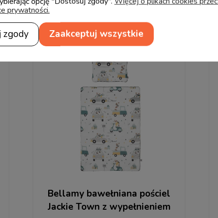
wybierając opcję "Dostosuj zgody".
Więcej o plikach cookies prze
Produkty powiązane
ce prywatności.
j zgody
Zaakceptuj wszystkie
Bellamy bawełniana pościel
Jackie Town z wypełnieniem