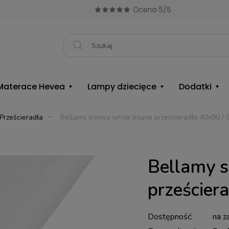
Materace Hevea
Lampy dziecięce
Dodatki
Prześcieradła
Bellamy snowy white lniane prześcieradło 40x90 / 
Bellamy s
prześcier
Dostępność:
na z