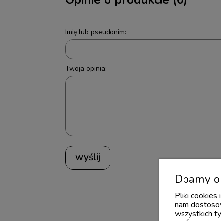
Imię lub pseudonim:
Twoja opinia:
wyślij
Dbamy o 
Pliki cookies
nam dostosow
wszystkich ty