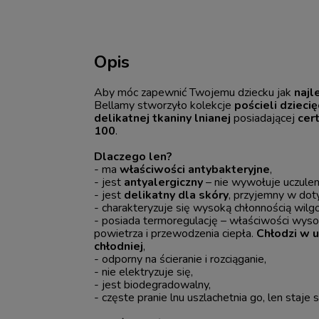
Opis
Aby móc zapewnić Twojemu dziecku jak
najl
Bellamy stworzyło kolekcje
pościeli dziecię
delikatnej tkaniny lnianej
posiadającej
cer
100
.
Dlaczego len?
- ma
właściwości antybakteryjne
,
- jest
antyalergiczny
– nie wywołuje uczulen
- jest
delikatny dla skóry
, przyjemny w dot
- charakteryzuje się wysoką chłonnością wilgo
- posiada termoregulację – właściwości wyso
powietrza i przewodzenia ciepła.
Chłodzi w u
chłodniej
,
- odporny na ścieranie i rozciąganie,
- nie elektryzuje się,
- jest biodegradowalny,
- częste pranie lnu uszlachetnia go, len staje s