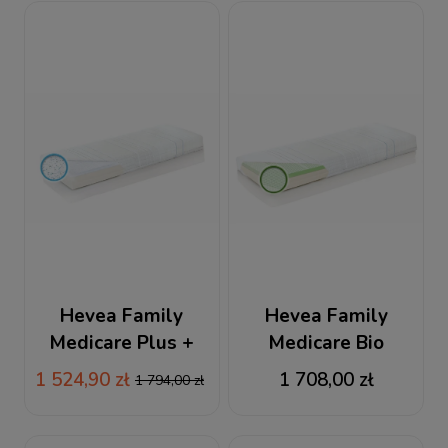
Hevea Family
Hevea Family
Medicare Plus +
Medicare Bio
80x200 / 200x80
Climalateks 80x200 /
1 524,90 zł
1 708,00 zł
1 794,00 zł
materac lateksowy
200x80 materac
lateksowy