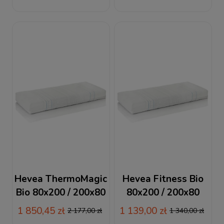
nawierzchniowy
piankowo-lateksowy
Hevea ThermoMagic
Hevea Fitness Bio
Bio 80x200 / 200x80
80x200 / 200x80
materac piankowo-
materac piankowy
1 850,45 zł
1 139,00 zł
2 177,00 zł
1 340,00 zł
lateksowy