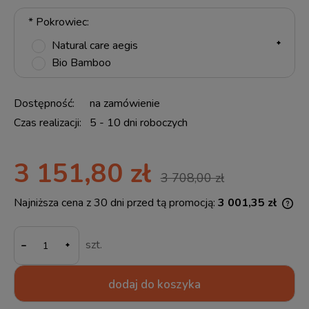
*
Pokrowiec:
Natural care aegis
Bio Bamboo
Dostępność:
na zamówienie
Czas realizacji:
5 - 10 dni roboczych
3 151,80 zł
3 708,00 zł
Najniższa cena z 30 dni przed tą promocją:
3 001,35 zł
Jeż
30 
-
mom
szt.
spr
dodaj do koszyka