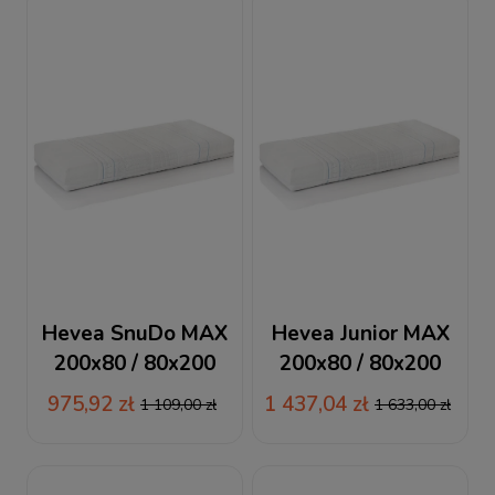
Hevea SnuDo MAX
Hevea Junior MAX
200x80 / 80x200
200x80 / 80x200
materac
materac lateksowy +
975,92 zł
1 437,04 zł
1 109,00 zł
1 633,00 zł
wysokoelastyczny +
RABAT
RABAT