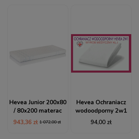
Hevea Junior 200x80
Hevea Ochraniacz
/ 80x200 materac
wodoodporny 2w1
lateksowy + RABAT
80x200 / 200x80
943,36 zł
94,00 zł
1 072,00 zł
frotte