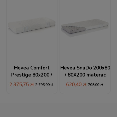
Hevea Comfort
Hevea SnuDo 200x80
Prestige 80x200 /
/ 80X200 materac
200x80 materac
wysokoelastyczny +
2 375,75 zł
620,40 zł
2 795,00 zł
705,00 zł
lateksowy
RABAT