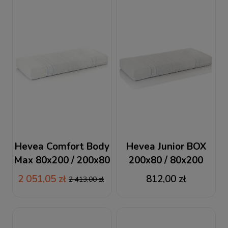
Hevea Comfort Body
Hevea Junior BOX
Max 80x200 / 200x80
200x80 / 80x200
materac lateksowy
materac kieszeniowy
2 051,05 zł
812,00 zł
2 413,00 zł
+ RABAT