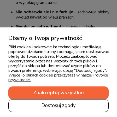
o wysokiej gramaturze
Nie odbarwia się i nie farbuje
– zachowuje piękny
wygląd nawet po wielu praniach
Gumka wszyta w tunel
– zapewnia idealne
dopasowanie i stabilność na materacu
Dbamy o Twoją prywatność
Dostępne w wielu rozmiarach
– również w
nietypowych wariantach
Pliki cookies i pokrewne im technologie umożliwiają
poprawne działanie strony i pomagają nam dostosować
Pasuje na materace o wysokości od 7 do 15 cm
ofertę do Twoich potrzeb. Możesz zaakceptować
wykorzystanie przez nas wszystkich tych plików i
– idealne do wszystkich materacy dziecięcych
przejść do sklepu lub dostosować użycie plików do
HEVEA
swoich preferencji, wybierając opcję "Dostosuj zgody".
Więcej o plikach cookies przeczytasz w naszej Polityce
Łatwa pielęgnacja
– można prać w temperaturze
prywatności.
do 60°C
Zaakceptuj wszystkie
Opinie o produkcie (0)
Dostosuj zgody