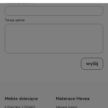
Imię lub pseudonim:
Twoja opinia:
wyślij
Meble dziecięce
Materace Hevea
Łóżeczka 120x60
Hevea Junior