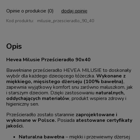
Opinie o produkcie (0)
dodaj opinię
Kod produktu:
milusie_przescieradlo_90_40
Opis
Hevea Milusie Prześcieradło 90x40
Bawełniane prześcieradło HEVEA MILUSIE to doskonały
wybór dla każdego dziecięcego łóżeczka.
Wykonane z
miękkiego, mięsistego dżerseju (100% bawełna)
,
zapewnia wyjątkowy komfort snu zarówno maluszkom, jak
i starszym dzieciom. Dzięki zastosowaniu
naturalnych,
oddychających materiałów
, produkt wspiera zdrowy i
higieniczny sen.
Prześcieradło zostało starannie
zaprojektowane i
wykonane w Polsce.
Posiada
atestowane certyfikaty
jakości.
Naturalna bawełna
– miękki i przewiewny dżersej