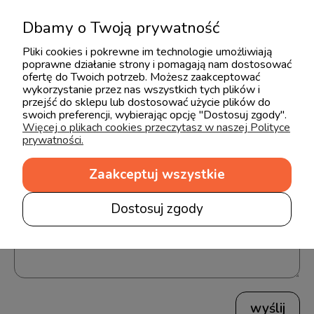
zwilżoną wodą lub łagodnym środkiem myjącym.
Dbamy o Twoją prywatność
Pliki cookies i pokrewne im technologie umożliwiają
poprawne działanie strony i pomagają nam dostosować
ofertę do Twoich potrzeb. Możesz zaakceptować
Opinie o produkcie (0)
wykorzystanie przez nas wszystkich tych plików i
przejść do sklepu lub dostosować użycie plików do
swoich preferencji, wybierając opcję "Dostosuj zgody".
Więcej o plikach cookies przeczytasz w naszej Polityce
Imię lub pseudonim:
prywatności.
Zaakceptuj wszystkie
Twoja opinia:
Dostosuj zgody
wyślij