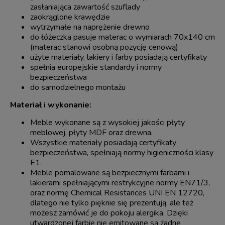
zasłaniająca zawartość szuflady
zaokrąglone krawędzie
wytrzymałe na naprężenie drewno
do łóżeczka pasuje materac o wymiarach 70x140 cm
(materac stanowi osobną pozycję cenową)
użyte materiały, lakiery i farby posiadają certyfikaty
spełnia europejskie standardy i normy
bezpieczeństwa
do samodzielnego montażu
Materiał i wykonanie:
Meble wykonane są z wysokiej jakości płyty
meblowej, płyty MDF oraz drewna.
Wszystkie materiały posiadają certyfikaty
bezpieczeństwa, spełniają normy higieniczności klasy
E1.
Meble pomalowane są bezpiecznymi farbami i
lakierami spełniającymi restrykcyjne normy EN71/3,
oraz normę Chemical Resistances UNI EN 12720,
dlatego nie tylko pięknie się prezentują, ale też
możesz zamówić je do pokoju alergika. Dzięki
utwardzonej farbie nie emitowane są żadne