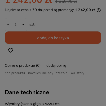
1 350,00 zł
Najniższa cena z 30 dni przed tą promocją:
1 242,00 zł
Jeż
30 
-
mom
szt.
spr
dodaj do koszyka
Opinie o produkcie (0)
dodaj opinię
Kod produktu:
novelies_melody_lozeczko_140_szary
Dane techniczne
Wymiary (szer. x głęb. x wys.) cm