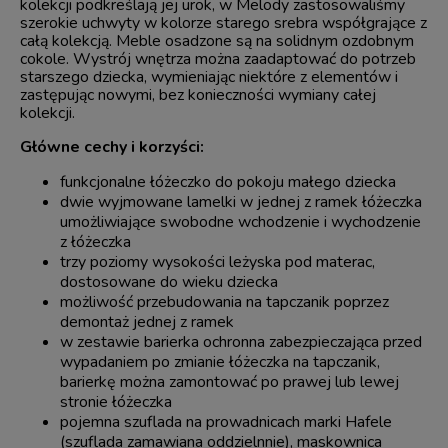
kolekcji podkreślają jej urok, w Melody zastosowaliśmy
szerokie uchwyty w kolorze starego srebra współgrające z
całą kolekcją. Meble osadzone są na solidnym ozdobnym
cokole. Wystrój wnętrza można zaadaptować do potrzeb
starszego dziecka, wymieniając niektóre z elementów i
zastępując nowymi, bez konieczności wymiany całej
kolekcji.
Główne cechy i korzyści:
funkcjonalne łóżeczko do pokoju małego dziecka
dwie wyjmowane lamelki w jednej z ramek łóżeczka
umożliwiające swobodne wchodzenie i wychodzenie
z łóżeczka
trzy poziomy wysokości leżyska pod materac,
dostosowane do wieku dziecka
możliwość przebudowania na tapczanik poprzez
demontaż jednej z ramek
w zestawie barierka ochronna zabezpieczająca przed
wypadaniem po zmianie łóżeczka na tapczanik,
barierkę można zamontować po prawej lub lewej
stronie łóżeczka
pojemna szuflada na prowadnicach marki Hafele
(szuflada zamawiana oddzielnnie), maskownica