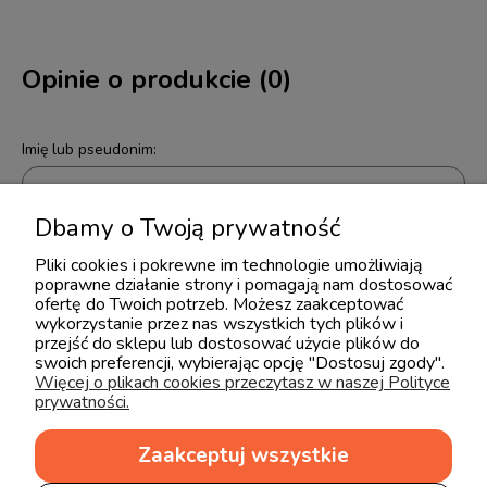
Opinie o produkcie (0)
Imię lub pseudonim:
Dbamy o Twoją prywatność
Twoja opinia:
Pliki cookies i pokrewne im technologie umożliwiają
poprawne działanie strony i pomagają nam dostosować
ofertę do Twoich potrzeb. Możesz zaakceptować
wykorzystanie przez nas wszystkich tych plików i
przejść do sklepu lub dostosować użycie plików do
swoich preferencji, wybierając opcję "Dostosuj zgody".
Więcej o plikach cookies przeczytasz w naszej Polityce
prywatności.
wyślij
Zaakceptuj wszystkie