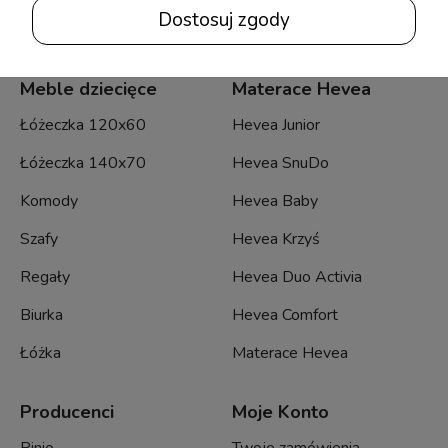
Dostosuj zgody
Meble dziecięce
Materace Hevea
Łóżeczka 120x60
Hevea Junior
Łóżeczka 140x70
Hevea SnuDo
Komody
Hevea Baby
Szafy
Hevea Krzyś
Regały
Hevea Duo Activia
Biurka
Hevea Comfort
Łóżka
Materace Hevea
Producenci
Moje Konto
Pinio
Twoje zamówienia