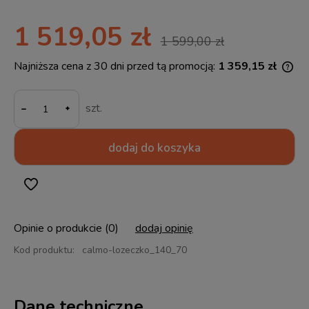
1 519,05 zł
1 599,00 zł
Najniższa cena z 30 dni przed tą promocją:
1 359,15 zł
Jeż
30 
-
mom
szt.
spr
dodaj do koszyka
Opinie o produkcie (0)
dodaj opinię
Kod produktu:
calmo-lozeczko_140_70
Dane techniczne