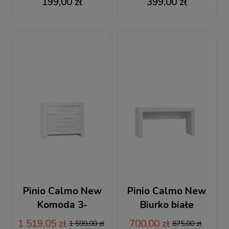
199,00 zł
399,00 zł
Pinio Calmo New
Pinio Calmo New
Komoda 3-
Biurko białe
szufladowa biała
1 519,05 zł
700,00 zł
1 599,00 zł
875,00 zł