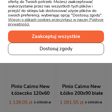
ofertę do Twoich potrzeb. Możesz zaakceptować
wykorzystanie przez nas wszystkich tych plików i
przejść do sklepu lub dostosować użycie plików do
swoich preferencji, wybierając opcję "Dostosuj zgody".
Więcej o plikach cookies przeczytasz w naszej Polityce
prywatności.
Zaakceptuj wszystkie
Dostosuj zgody
Pinio Calmo New
Pinio Calmo New
Łóżeczko 120x60
Łóżko 200x90 białe
białe
1 139,05 zł
1 091,55 zł
1 199,00 zł
1 149,00 zł