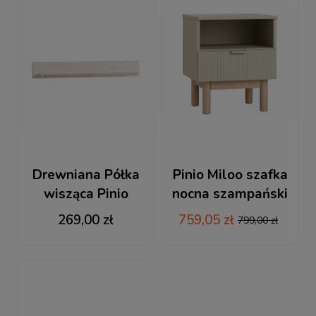
Drewniana Półka
Pinio Miloo szafka
wisząca Pinio
nocna szampański
Country
269,00 zł
759,05 zł
799,00 zł