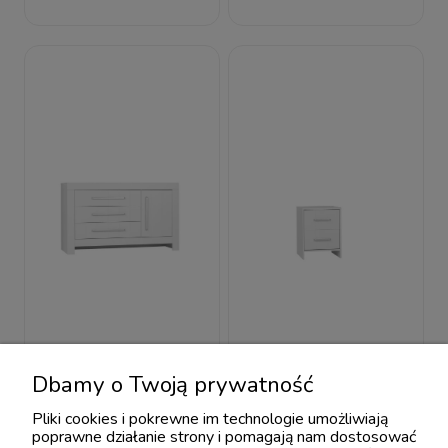
Pinio Calmo New
Pinio Calmo New
Dbamy o Twoją prywatność
Komoda 3-
Kontener do biurka
szufladowa z szafką
biały
Pliki cookies i pokrewne im technologie umożliwiają
1 899,05 zł
730,55 zł
1 999,00 zł
769,00 zł
poprawne działanie strony i pomagają nam dostosować
biały