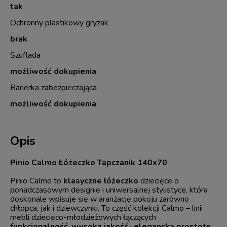
tak
Ochronny plastikowy gryzak
brak
Szuflada
możliwość dokupienia
Barierka zabezpieczająca
możliwość dokupienia
Opis
Pinio Calmo Łóżeczko Tapczanik 140x70
Pinio Calmo to
klasyczne łóżeczko
dziecięce o
ponadczasowym designie i uniwersalnej stylistyce, która
doskonale wpisuje się w aranżację pokoju zarówno
chłopca, jak i dziewczynki. To część kolekcji Calmo – linii
mebli dziecięco-młodzieżowych łączących
funkcjonalność
,
wysoką jakość
i
elegancką prostotę.