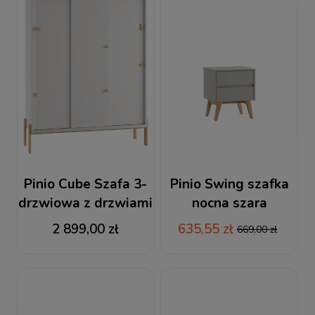
Pinio Cube Szafa 3-
Pinio Swing szafka
drzwiowa z drzwiami
nocna szara
przesuwnymi
2 899,00 zł
635,55 zł
669,00 zł