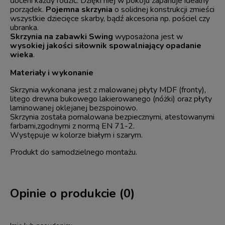
doceni każdy rodzic. Dzięki niej w pokoju zapanuje idealny
porządek.
Pojemna skrzynia
o solidnej konstrukcji zmieści
wszystkie dziecięce skarby, bądź akcesoria np. pościel czy
ubranka.
Skrzynia na zabawki Swing
wyposażona jest w
wysokiej jakości siłownik spowalniający opadanie
wieka
.
Materiały i wykonanie
Skrzynia wykonana jest z malowanej płyty MDF (fronty),
litego drewna bukowego lakierowanego (nóżki) oraz płyty
laminowanej oklejanej bezspoinowo.
Skrzynia została pomalowana bezpiecznymi, atestowanymi
farbami,zgodnymi z normą EN 71-2.
Występuje w kolorze białym i szarym.
Produkt do samodzielnego montażu.
Opinie o produkcie (0)