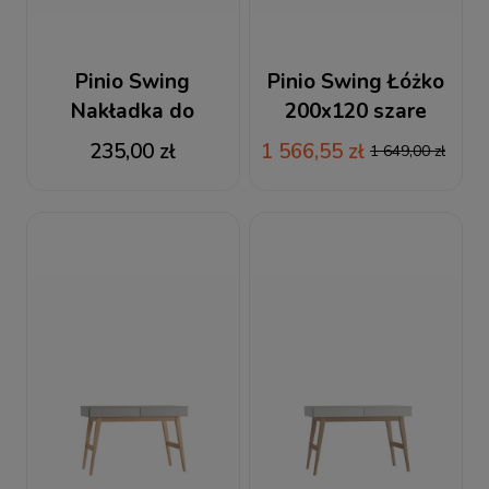
Pinio Swing
Pinio Swing Łóżko
Nakładka do
200x120 szare
przewijania /
235,00 zł
1 566,55 zł
1 649,00 zł
Przewijak szary