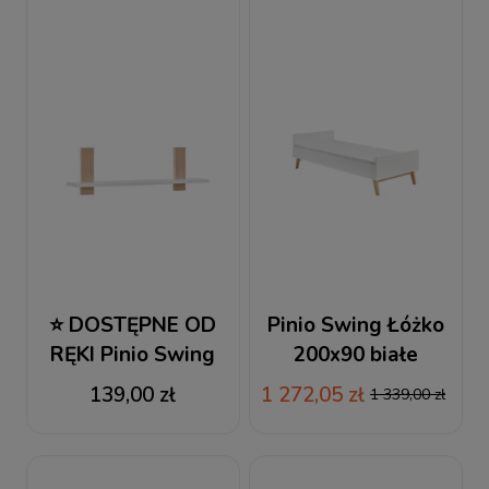
⭐ DOSTĘPNE OD
Pinio Swing Łóżko
RĘKI Pinio Swing
200x90 białe
Półka wisząca biała
139,00 zł
1 272,05 zł
1 339,00 zł