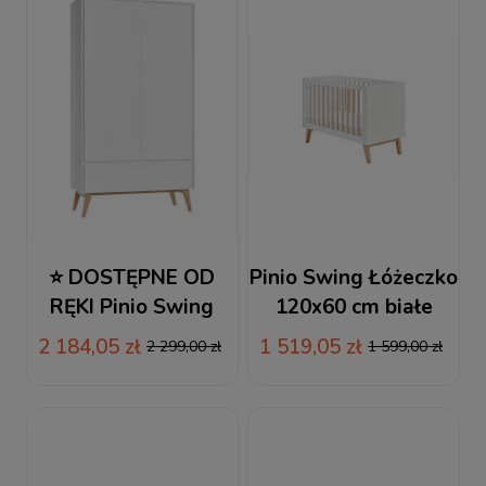
⭐ DOSTĘPNE OD
Pinio Swing Łóżeczko
RĘKI Pinio Swing
120x60 cm białe
Szafa 2-drzwiowa
2 184,05 zł
1 519,05 zł
2 299,00 zł
1 599,00 zł
biała