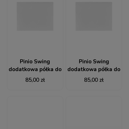
Pinio Swing
Pinio Swing
dodatkowa półka do
dodatkowa półka do
szafy 3-drzwiowej
szafy 2-drzwiowej
85,00 zł
85,00 zł