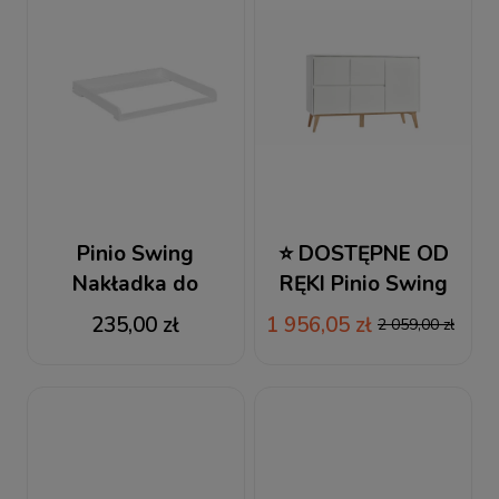
Pinio Swing
⭐ DOSTĘPNE OD
Nakładka do
RĘKI Pinio Swing
przewijania /
Komoda 4-szuflady +
235,00 zł
1 956,05 zł
2 059,00 zł
Przewijak biały
1-drzwi biała