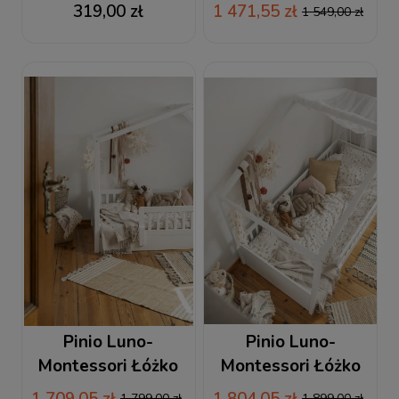
200x90 cm biały
319,00 zł
1 471,55 zł
1 549,00 zł
Pinio Luno-
Pinio Luno-
Montessori Łóżko
Montessori Łóżko
200x120 cm biały
200x140 cm biały
1 709,05 zł
1 804,05 zł
1 799,00 zł
1 899,00 zł