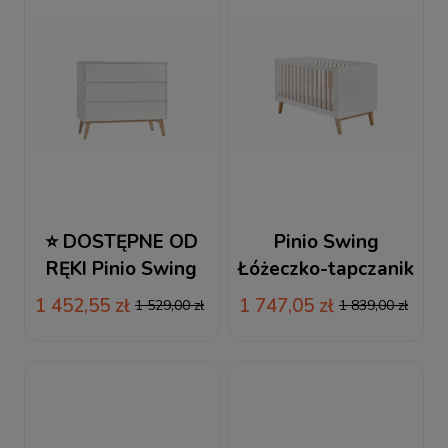
⭐ DOSTĘPNE OD
Pinio Swing
RĘKI Pinio Swing
Łóżeczko-tapczanik
Komoda 3-
140x70 cm biały
1 452,55 zł
1 747,05 zł
1 529,00 zł
1 839,00 zł
szufladowa biała