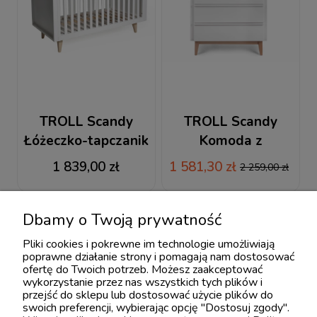
TROLL Scandy
TROLL Scandy
Łóżeczko-tapczanik
Komoda z
140x70
przewijakiem
1 839,00 zł
1 581,30 zł
2 259,00 zł
Dbamy o Twoją prywatność
Pliki cookies i pokrewne im technologie umożliwiają
poprawne działanie strony i pomagają nam dostosować
ofertę do Twoich potrzeb. Możesz zaakceptować
wykorzystanie przez nas wszystkich tych plików i
przejść do sklepu lub dostosować użycie plików do
swoich preferencji, wybierając opcję "Dostosuj zgody".