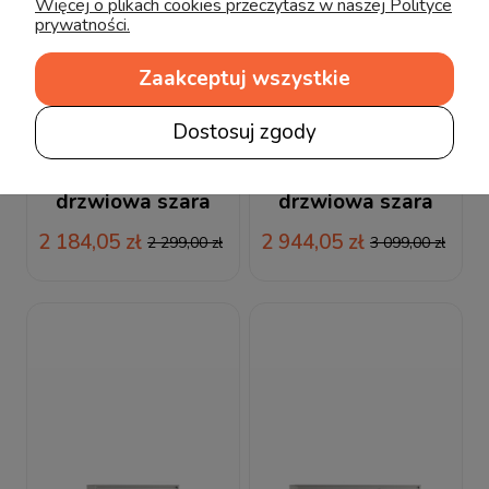
Więcej o plikach cookies przeczytasz w naszej Polityce
prywatności.
Zaakceptuj wszystkie
Dostosuj zgody
Pinio Swing Szafa 2-
Pinio Swing Szafa 3-
drzwiowa szara
drzwiowa szara
2 184,05 zł
2 944,05 zł
2 299,00 zł
3 099,00 zł