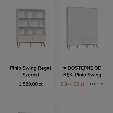
Pinio Swing Regał
⭐ DOSTĘPNE OD
Szeroki
RĘKI Pinio Swing
Szafa 3-drzwiowa
1 589,00 zł
2 944,05 zł
3 099,00 zł
biała