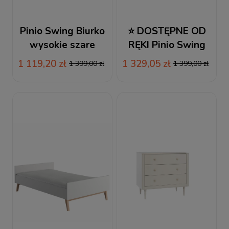
Pinio Swing Biurko
⭐ DOSTĘPNE OD
wysokie szare
RĘKI Pinio Swing
Biurko wysokie białe
1 119,20 zł
1 329,05 zł
1 399,00 zł
1 399,00 zł