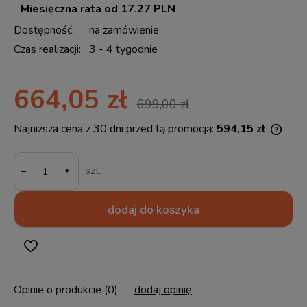
Miesięczna rata od 17.27 PLN
Dostępność:
na zamówienie
Czas realizacji:
3 - 4 tygodnie
664,05 zł
699,00 zł
Najniższa cena z 30 dni przed tą promocją:
594,15 zł
Jeżel
30 dn
-
momen
szt.
sprze
dodaj do koszyka
Opinie o produkcie (0)
dodaj opinię