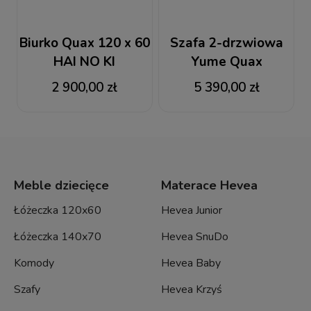
Biurko Quax 120 x 60
Szafa 2-drzwiowa
HAI NO KI
Yume Quax
zaokrąglone
2 900,00 zł
5 390,00 zł
krawędzie
Meble dziecięce
Materace Hevea
Łóżeczka 120x60
Hevea Junior
Łóżeczka 140x70
Hevea SnuDo
Komody
Hevea Baby
Szafy
Hevea Krzyś