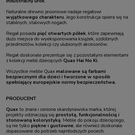
industrialny urok
.
Naturalne drewno jesionowe nadaje regałowi
wyjątkowego charakteru
. Jego konstrukcja opiera się na
stabilnych, stalowych nogach.
Regał posiada
pięć otwartych półek
, które zapewniają
dużo miejsca do wyeksponowania książek, ozdobnych
przedmiotów, kolekcji czy ulubionych akcesoriów.
Regał doskonale prezentuje się z pozostałymi elementami
z kolekcji mebli dziecięcych
Quax Hai No Ki
.
Wszystkie meble Quax
malowane są farbami
bezpiecznymi dla dzieci i tworzone w sposób
spełniający europejskie normy bezpieczeństwa.
PRODUCENT
Quax
to znana i ceniona skandynawska marka, której
projekty odznaczają się
prostotą, funkcjonalnością i
stonowaną kolorystyką
. Meble do pokoju dziecięcego,
są nie tylko
piękne i gustowne
, ale również doskonale
dopasowane do potrzeb najmłodszych pociech.