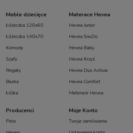
Meble dziecięce
Materace Hevea
Łóżeczka 120x60
Hevea Junior
Łóżeczka 140x70
Hevea SnuDo
Komody
Hevea Baby
Szafy
Hevea Krzyś
Regały
Hevea Duo Activia
Biurka
Hevea Comfort
Łóżka
Materace Hevea
Producenci
Moje Konto
Pinio
Twoje zamówienia
Hevea
Ustawienia konta