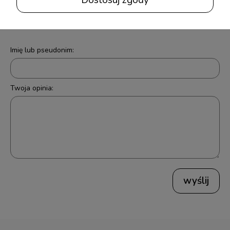
Opinie o produkcie (0)
Imię lub pseudonim:
Twoja opinia:
wyślij