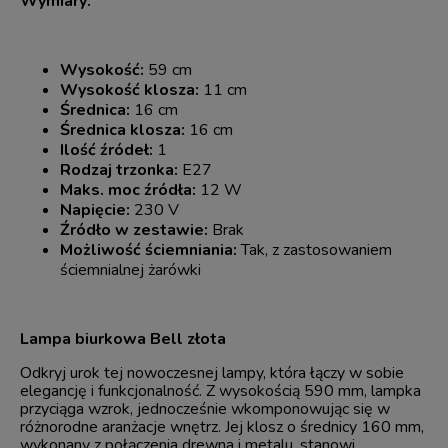
Wymiary:
Wysokość:
59 cm
Wysokość klosza:
11 cm
Średnica:
16 cm
Średnica klosza:
16 cm
Ilość źródeł:
1
Rodzaj trzonka:
E27
Maks. moc źródła:
12 W
Napięcie:
230 V
Źródło w zestawie:
Brak
Możliwość ściemniania:
Tak, z zastosowaniem
ściemnialnej żarówki
Lampa biurkowa Bell złota
Odkryj urok tej nowoczesnej lampy, która łączy w sobie
elegancję i funkcjonalność. Z wysokością 590 mm, lampka
przyciąga wzrok, jednocześnie wkomponowując się w
różnorodne aranżacje wnętrz. Jej klosz o średnicy 160 mm,
wykonany z połączenia drewna i metalu, stanowi