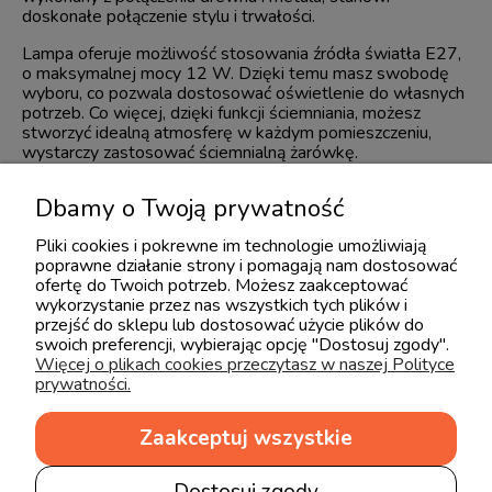
doskonałe połączenie stylu i trwałości.
Lampa oferuje możliwość stosowania źródła światła E27,
o maksymalnej mocy 12 W. Dzięki temu masz swobodę
wyboru, co pozwala dostosować oświetlenie do własnych
potrzeb. Co więcej, dzięki funkcji ściemniania, możesz
stworzyć idealną atmosferę w każdym pomieszczeniu,
wystarczy zastosować ściemnialną żarówkę.
Wykonana z jasnego i ciemnego drewna oraz metalu w
Dbamy o Twoją prywatność
kolorze czarnym, lampa emanuje naturalnym ciepłem, które
wprowadza do wnętrza przytulny klimat. Z eleganckim
Pliki cookies i pokrewne im technologie umożliwiają
designem i wyjątkowymi materiałami, świetnie sprawdzi
poprawne działanie strony i pomagają nam dostosować
się zarówno w salonie, sypialni, jak i w biurze, dodając
ofertę do Twoich potrzeb. Możesz zaakceptować
charakteru i stylu.
wykorzystanie przez nas wszystkich tych plików i
przejść do sklepu lub dostosować użycie plików do
swoich preferencji, wybierając opcję "Dostosuj zgody".
Więcej o plikach cookies przeczytasz w naszej Polityce
prywatności.
Zaakceptuj wszystkie
Dostosuj zgody