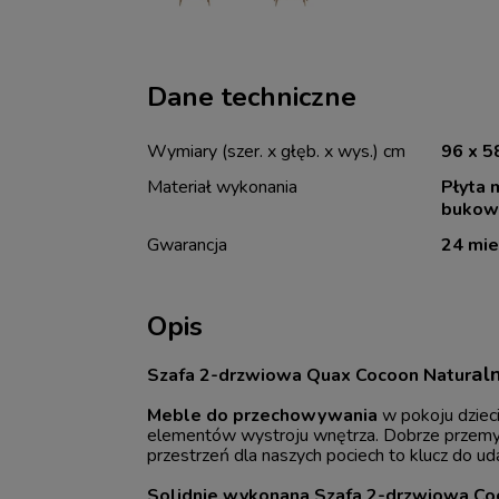
Dane techniczne
Wymiary (szer. x głęb. x wys.) cm
96 x 5
Materiał wykonania
Płyta
bukow
Gwarancja
24 mie
Opis
al
Szafa 2-drzwiowa Quax Cocoon Natur
Meble do przechowywania
w pokoju dziec
elementów wystroju wnętrza. Dobrze przemy
przestrzeń dla naszych pociech to klucz do uda
Solidnie wykonana Szafa 2-drzwiowa Co