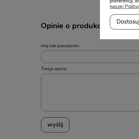
preferencji, 
naszej Polity
Dostosu
Opinie o produkcie (0)
Imię lub pseudonim:
Twoja opinia:
wyślij