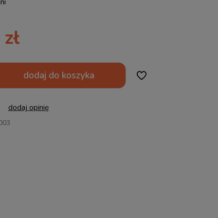
ni
 zł
dodaj do koszyka
dodaj opinię
003