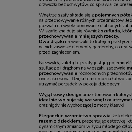
drzwiczki bez uchwytów, co sprawia, że preze
Wnętrze szafy składa się z
pojemnych półe
na przechowywanie różnych przedmiotów. Jedn
pozwala na wyeksponowanie ulubionych zabaw
W szafie znajduje się również
szuflada, któr
przechowywania mniejszych rzeczy
.
Dwa drążki
na wieszaki to kolejna praktyczn
na nich zawiesić elementy garderoby, co ułatwi
przed zagnieceniem.
Niezwykłą zaletą tej szafy jest jej pojemność
szufladzie i drążkom na wieszaki, zapewnia
mn
przechowywanie
różnorodnych przedmiotów,
i inne akcesoria. Dzięki temu, można łatwo zo
utrzymać porządek w pokoju dziecięcym.
Wyjątkowy design
oraz stonowana koloryst
idealnie wpisuje się we wnętrza utrzym
oraz nigdy niewychodzącej z mody klasyki.
Eleganckie wzornictwo sprawia
, że kolek
razem z dzieckiem
, prezentując estetykę, k
dynamicznym zmianom w życiu młodego czło
wpisują się zarówno w pokoje niemowlaków, 