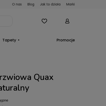
O nas
Blog
Jak to działa
Marki
Tapety
Promocje
drzwiowa Quax
turalny
tępne