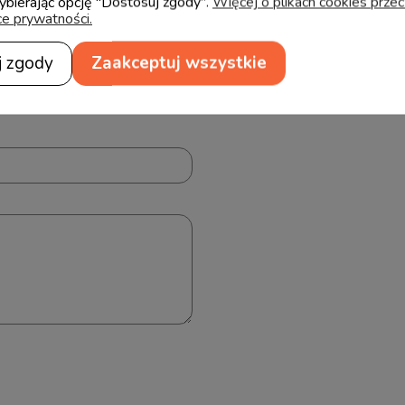
wybierając opcję "Dostosuj zgody".
Więcej o plikach cookies prze
ce prywatności.
j zgody
Zaakceptuj wszystkie