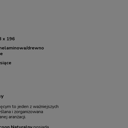
8 x 196
 melaminowa/drewno
e
siące
ny
ięcym to jeden z ważniejszych
ślana i zorganizowana
nej aranżacji.
coon Naturalny
posiada