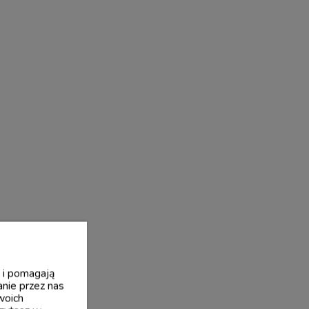
y i pomagają
nie przez nas
woich