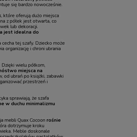
ntuje się bardzo nowocześnie.
k
, które oferują dużo miejsca
a z półek jest otwarta, co
ek lub dekoracji.
a jest idealna do
a cecha tej szafy. Dziecko może
a organizację i chroni ubrania
. Dzięki wielu półkom,
óstwo miejsca na
 od ubrań po książki, zabawki
rganizować przestrzeń i
yka sprawiają, że szafa
ane w duchu minimalizmu
cja mebli Quax Cocoon
rośnie
tóra dotrzymuje kroku
wieka. Meble doskonale
przedszkolaków, nastolatków,