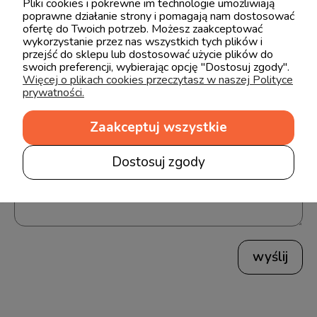
Pliki cookies i pokrewne im technologie umożliwiają
poprawne działanie strony i pomagają nam dostosować
Opinie o produkcie (0)
ofertę do Twoich potrzeb. Możesz zaakceptować
wykorzystanie przez nas wszystkich tych plików i
przejść do sklepu lub dostosować użycie plików do
swoich preferencji, wybierając opcję "Dostosuj zgody".
Imię lub pseudonim:
Więcej o plikach cookies przeczytasz w naszej Polityce
prywatności.
Zaakceptuj wszystkie
Twoja opinia:
Dostosuj zgody
wyślij