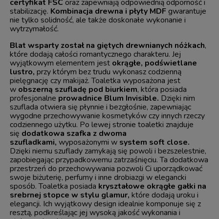
certyfikat FSC
oraz zapewniają odpowiednią odporność i
stabilizację.
Kombinacja drewna i płyty MDF
gwarantuje
nie tylko solidność, ale także doskonałe wykonanie i
wytrzymałość.
Blat wsparty został na giętych drewnianych nóżkach
,
które dodają całości romantycznego charakteru. Jej
wyjątkowym elementem jest
okrągłe, podświetlane
lustro,
przy którym bez trudu wykonasz codzienną
pielęgnację czy makijaż. Toaletka wyposażona jest
w
obszerną szufladę pod biurkiem
, która posiada
profesjonalne
prowadnice Blum Invisible.
Dzięki nim
szuflada otwiera się płynnie i bezgłośnie, zapewniając
wygodne przechowywanie kosmetyków czy innych rzeczy
codziennego użytku. Po lewej stronie toaletki znajduje
się
dodatkowa szafka z dwoma
szufladkami,
wyposażonymi w
system soft close.
Dzięki niemu szuflady zamykają się powoli i bezszelestnie,
zapobiegając przypadkowemu zatrzaśnięciu. Ta dodatkowa
przestrzeń do przechowywania pozwoli Ci uporządkować
swoje biżuterię, perfumy i inne drobiazgi w elegancki
sposób. Toaletka posiada
kryształowe okrągłe gałki na
srebrnej stopce w stylu glamur,
które dodają uroku i
elegancji. Ich wyjątkowy design idealnie komponuje się z
resztą, podkreślając jej wysoką jakość wykonania i