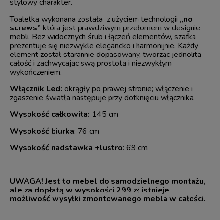
stylowy charakter.
Toaletka wykonana została z użyciem technologii
„no
screws”
która jest prawdziwym przełomem w designie
mebli. Bez widocznych śrub i łączeń elementów, szafka
prezentuje się niezwykle elegancko i harmonijnie. Każdy
element został starannie dopasowany, tworząc jednolitą
całość i zachwycając swą prostotą i niezwykłym
wykończeniem.
Włącznik Led
:
okrągły
po prawej stronie; włączenie i
zgaszenie światła następuje przy dotknięciu włącznika.
Wysokość całkowita:
145 cm
Wysokość biurka
: 76 cm
Wysokość nadstawka +lustro
: 69 cm
UWAGA! Jest to mebel do samodzielnego montażu,
ale za dopłatą w wysokości 299 zł istnieje
możliwość wysyłki zmontowanego mebla w całości.