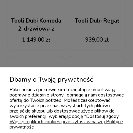
Tooli Dubi Komoda
Tooli Dubi Regał
2-drzwiowa z
szufladą
1 149,00 zł
939,00 zł
Dbamy o Twoją prywatność
Pliki cookies i pokrewne im technologie umożliwiają
poprawne działanie strony i pomagają nam dostosować
ofertę do Twoich potrzeb. Możesz zaakceptować
wykorzystanie przez nas wszystkich tych plików i
przejść do sklepu lub dostosować użycie plików do
swoich preferencji, wybierając opcję "Dostosuj zgody".
Więcej o plikach cookies przeczytasz w naszej Polityce
prywatności.