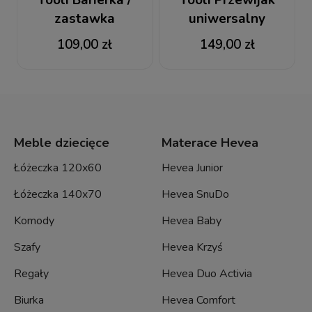
Tooli Barierka /
Tooli Przewijak
zastawka
uniwersalny
109,00 zł
149,00 zł
Meble dziecięce
Materace Hevea
Łóżeczka 120x60
Hevea Junior
Łóżeczka 140x70
Hevea SnuDo
Komody
Hevea Baby
Szafy
Hevea Krzyś
Regały
Hevea Duo Activia
Biurka
Hevea Comfort