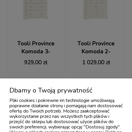
Tooli Province
Tooli Province
Komoda 3-
Komoda 2-
szufladowa
szufladowa z szafką
929,00 zł
1 029,00 zł
Dbamy o Twoją prywatność
Pliki cookies i pokrewne im technologie umożliwiają
poprawne działanie strony i pomagają nam dostosować
ofertę do Twoich potrzeb. Możesz zaakceptować
wykorzystanie przez nas wszystkich tych plików i
przejść do sklepu lub dostosować użycie plików do
swoich preferencji, wybierając opcję "Dostosuj zgody".