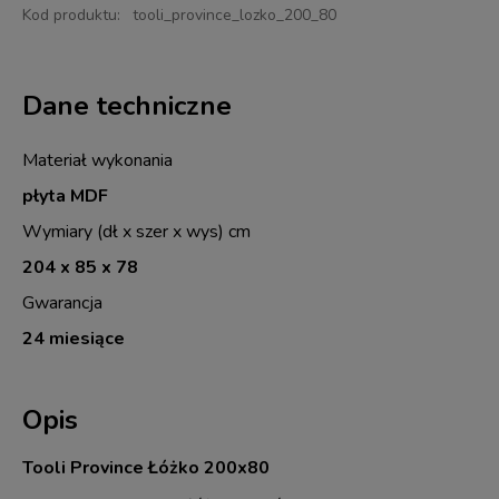
Kod produktu:
tooli_province_lozko_200_80
Dane techniczne
Materiał wykonania
płyta MDF
Wymiary (dł x szer x wys) cm
204 x 85 x 78
Gwarancja
24 miesiące
Opis
Tooli Province Łóżko 200x80