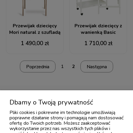
Przewijak dziecięcy
Przewijak dziecięcy z
Mori natural z szufladą
wanienką Basic
1 490,00 zł
1 710,00 zł
1
2
Dbamy o Twoją prywatność
Meble dziecięce
Materace Hevea
Pliki cookies i pokrewne im technologie umożliwiają
Łóżeczka 120x60
Hevea Junior
poprawne działanie strony i pomagają nam dostosować
ofertę do Twoich potrzeb. Możesz zaakceptować
Łóżeczka 140x70
Hevea SnuDo
wykorzystanie przez nas wszystkich tych plików i