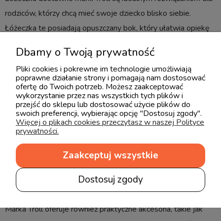
rodziców, którzy chcą mieć swoje dziecko blisko siebie.
Łóżeczka te posiadają opuszczany bok, który ułatwia opiekę
nad dzieckiem i pozwala na bliski kontakt z nim. Są również
Dbamy o Twoją prywatność
wyposażone w kółka, które umożliwiają łatwe
Pliki cookies i pokrewne im technologie umożliwiają
przemieszczanie się.
poprawne działanie strony i pomagają nam dostosować
ofertę do Twoich potrzeb. Możesz zaakceptować
Łóżeczka dziecięce - wytrzymałe i stabilne
wykorzystanie przez nas wszystkich tych plików i
przejść do sklepu lub dostosować użycie plików do
swoich preferencji, wybierając opcję "Dostosuj zgody".
Łóżeczka dziecięce marki Troll są wytrzymałe i stabilne, dzięki
Więcej o plikach cookies przeczytasz w naszej Polityce
prywatności.
czemu zapewniają bezpieczeństwo Twojemu dziecku.
Wykonane są z litego drewna brzozowego i posiadają
Zaakceptuj wszystkie
trzystopniową regulację wysokości podstawy materaca.
Dostosuj zgody
Przewijaki i komody - praktyczne akcesoria
Marka Troll oferuje również praktyczne akcesoria, takie jak