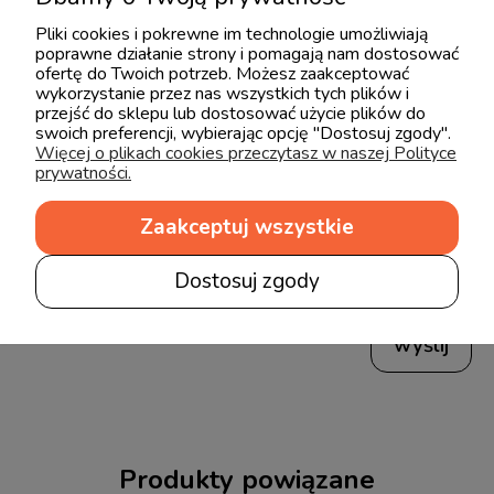
Pliki cookies i pokrewne im technologie umożliwiają
poprawne działanie strony i pomagają nam dostosować
Imię lub pseudonim:
ofertę do Twoich potrzeb. Możesz zaakceptować
wykorzystanie przez nas wszystkich tych plików i
przejść do sklepu lub dostosować użycie plików do
swoich preferencji, wybierając opcję "Dostosuj zgody".
Twoja opinia:
Więcej o plikach cookies przeczytasz w naszej Polityce
prywatności.
Zaakceptuj wszystkie
Dostosuj zgody
wyślij
Produkty powiązane