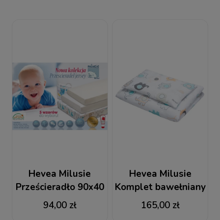
Hevea Milusie
Hevea Milusie
Prześcieradło 90x40
Komplet bawełniany
(poduszka i kołderka)
94,00 zł
165,00 zł