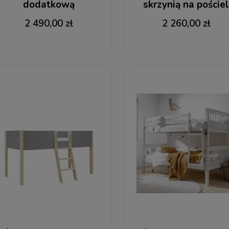
dodatkową
skrzynią na poście
powierzchnią spania
Bubbly
2 490,00 zł
2 260,00 zł
Victoria