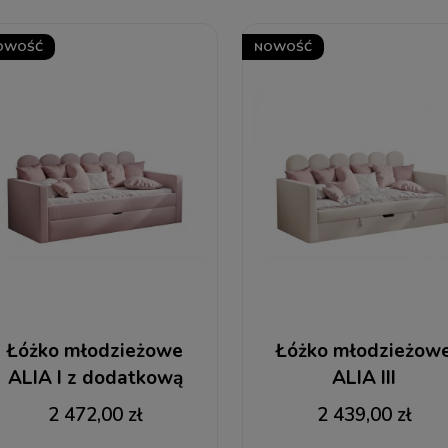
OWOŚĆ
NOWOŚĆ
Łóżko młodzieżowe
Łóżko młodzieżow
ALIA I z dodatkową
ALIA III
powierzchnią spania
2 472,00 zł
2 439,00 zł