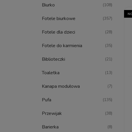
Biurko
(108)
N
Fotele biurkowe
(357)
Fotele dla dzieci
(28)
Fotele do karmienia
(35)
Biblioteczki
(21)
Toaletka
(13)
Kanapa modułowa
(7)
Pufa
(135)
Przewijak
(38)
Barierka
(8)