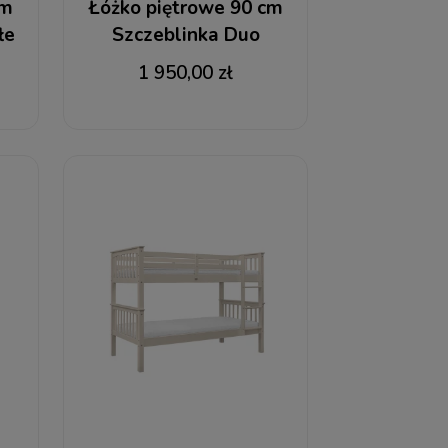
cm
Łóżko piętrowe 90 cm
łe
Szczeblinka Duo
kaszmir
1 950,00 zł