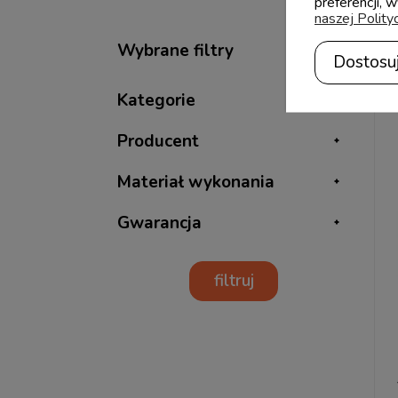
preferencji, 
naszej Polity
Dostosu
Kategorie
Producent
Materiał wykonania
Gwarancja
filtruj