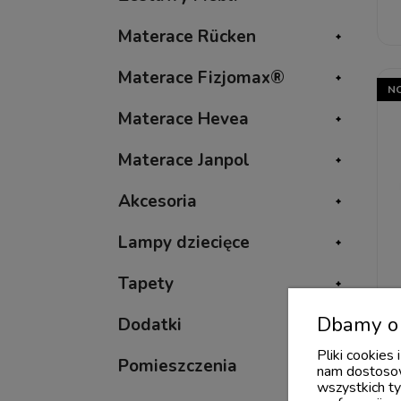
Materace Rücken
Materace Fizjomax®
N
Materace Hevea
Materace Janpol
Akcesoria
Lampy dziecięce
Tapety
Dbamy o 
Dodatki
Pliki cookies
Pomieszczenia
nam dostosow
wszystkich ty