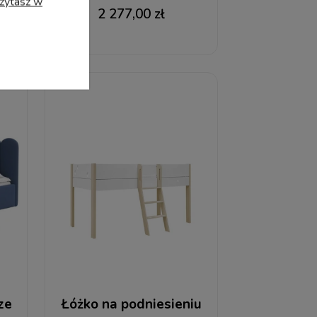
czytasz w
2 277,00 zł
ze
Łóżko na podniesieniu