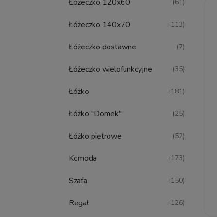
Łóżeczko 120x60
(61)
Łóżeczko 140x70
(113)
Łóżeczko dostawne
(7)
Łóżeczko wielofunkcyjne
(35)
Łóżko
(181)
Łóżko "Domek"
(25)
Łóżko piętrowe
(52)
Komoda
(173)
Szafa
(150)
Regał
(126)