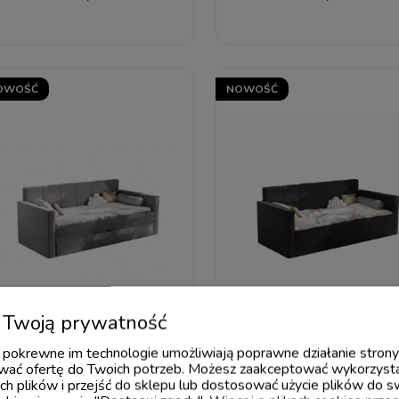
OWOŚĆ
NOWOŚĆ
Twoją prywatność
 i pokrewne im technologie umożliwiają poprawne działanie stron
Łóżko młodzieżowe
Łóżko młodzieżow
ać ofertę do Twoich potrzeb. Możesz zaakceptować wykorzysta
LUMI I z dodatkową
LUMI III
ch plików i przejść do sklepu lub dostosować użycie plików do s