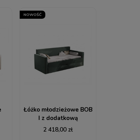
NOWOŚĆ
e
Łóżko młodzieżowe BOB
I z dodatkową
powierzchnią spania
2 418,00 zł