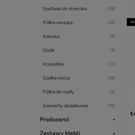
Szuflada do łóżeczka
(18)
Półka wisząca
(28)
N
Kołyska
(9)
Stolik
(3)
Krzesełko
(11)
Szafka nocna
(39)
Półka do szafy
(3)
Elementy dodatkowe
(36)
Ł
Producenci
Zestawy Mebli