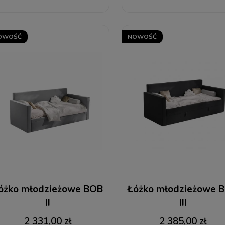
OWOŚĆ
NOWOŚĆ
óżko młodzieżowe BOB
Łóżko młodzieżowe 
II
III
2 331,00 zł
2 385,00 zł