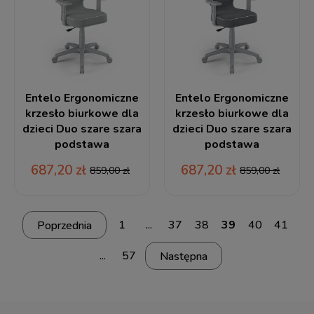
Entelo Ergonomiczne
Entelo Ergonomiczne
krzesło biurkowe dla
krzesło biurkowe dla
dzieci Duo szare szara
dzieci Duo szare szara
podstawa
podstawa
687,20 zł
687,20 zł
859,00 zł
859,00 zł
1
...
37
38
39
40
41
...
57