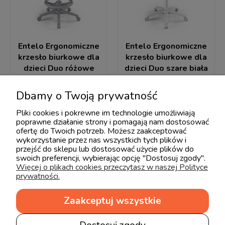
Entelo Ergonomiczne
Entelo Ergonomiczne
krzesło biurkowe dla
krzesło biurkowe dla
dzieci Duo różowe
dzieci Duo szare biała
szara podstawa
podstawa
Dbamy o Twoją prywatność
759,20 zł
687,20 zł
949,00 zł
859,00 zł
Pliki cookies i pokrewne im technologie umożliwiają
poprawne działanie strony i pomagają nam dostosować
ofertę do Twoich potrzeb. Możesz zaakceptować
wykorzystanie przez nas wszystkich tych plików i
przejść do sklepu lub dostosować użycie plików do
swoich preferencji, wybierając opcję "Dostosuj zgody".
Więcej o plikach cookies przeczytasz w naszej Polityce
prywatności.
Zaakceptuj wszystkie