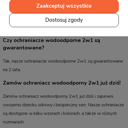
Zaakceptuj wszystkie
Pielęgnacja ochraniacza wodoodpornego 2w1 jest prosta.
Można go prać delikatnie w temperaturze do 60°C, a także
Dostosuj zgody
suszyć w suszarce lub na powietrzu.
Czy ochraniacze wodoodporne 2w1 są
gwarantowane?
Tak, nasze ochraniacze wodoodporne 2w1 są gwarantowane
na 2 lata.
Zamów ochraniacz wodoodporny 2w1 już dziś!
Zamów ochraniacz wodoodporny 2w1 już dziś i zapewni
swojemu dziecku zdrowy i bezpieczny sen. Nasze ochraniacze
są dostępne w kilku wzorach i kolorach, a także w różnych
rozmiarach.