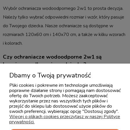
Wybór ochraniacza wodoodpornego 2w1 to prosta decyzja.
Należy tylko wybrać odpowiedni rozmiar i wzór, który pasuje
do Twojego dziecka. Nasze ochraniacze są dostępne w
rozmiarach 120x60 cm i 140x70 cm, a także w kilku wzorach
i kolorach.
Czy ochraniacze wodoodporne 2w1 są
bezpieczne dla mojego dziecka?
Dbamy o Twoją prywatność
Tak, nasze ochraniacze wodoodporne 2w1 są bezpieczne dla
Pliki cookies i pokrewne im technologie umożliwiają
Twojego dziecka. Są wykonane z 100% mięsistej bawełny i
poprawne działanie strony i pomagają nam dostosować
paroprzepuszczalnej, wodoodpornej membrany, która
ofertę do Twoich potrzeb. Możesz zaakceptować
wykorzystanie przez nas wszystkich tych plików i
wspomaga codzienną pielęgnację niemowlaka i wspiera okres
przejść do sklepu lub dostosować użycie plików do
swoich preferencji, wybierając opcję "Dostosuj zgody".
przejściowy oduczania od pieluszek.
Więcej o plikach cookies przeczytasz w naszej Polityce
prywatności.
Jak pielęgnować ochraniacz wodoodporny 2w1?