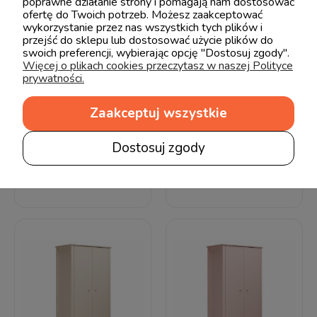
poprawne działanie strony i pomagają nam dostosować
ofertę do Twoich potrzeb. Możesz zaakceptować
wykorzystanie przez nas wszystkich tych plików i
przejść do sklepu lub dostosować użycie plików do
swoich preferencji, wybierając opcję "Dostosuj zgody".
Więcej o plikach cookies przeczytasz w naszej Polityce
prywatności.
Zaakceptuj wszystkie
Inmondo Collet Szafa
Inmondo Collet Szafa
dwudrzwiowa biała
dwudrzwiowa
Dostosuj zgody
granatowa
2 190,00 zł
2 390,00 zł