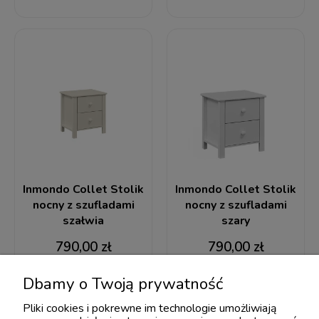
Inmondo Collet Stolik
Inmondo Collet Stolik
nocny z szufladami
nocny z szufladami
szałwia
szary
790,00 zł
790,00 zł
Dbamy o Twoją prywatność
Pliki cookies i pokrewne im technologie umożliwiają