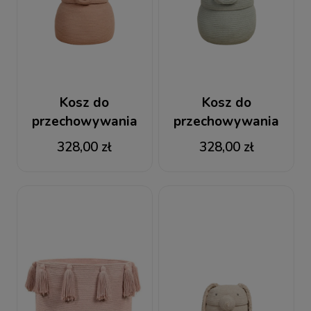
Kosz do
Kosz do
przechowywania
przechowywania
Świnka Peggy
Hipopotam Henry
328,00 zł
328,00 zł