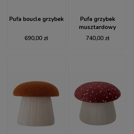
Pufa boucle grzybek
Pufa grzybek
musztardowy
aksamit
690,00 zł
740,00 zł