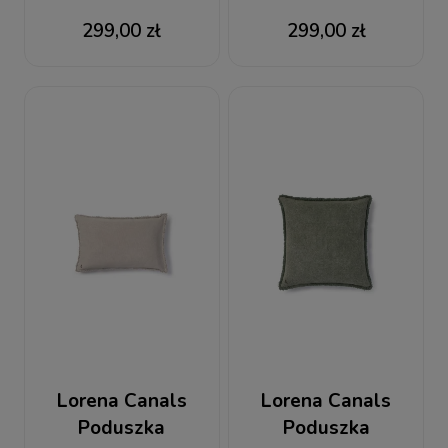
Bawełniana
Bawełniana
299,00 zł
299,00 zł
Prostokątna
Prostokątna
Stonewashed Duck
Stonewashed Soil
Green
Brown
Lorena Canals
Lorena Canals
Poduszka
Poduszka