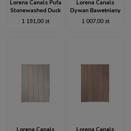
Lorena Canals Pufa
Lorena Canals
Stonewashed Duck
Dywan Bawełniany
Green
Stonewashed Duck
1 191,00 zł
1 007,00 zł
Green 165 x 210 cm
Lorena Canals
Lorena Canals