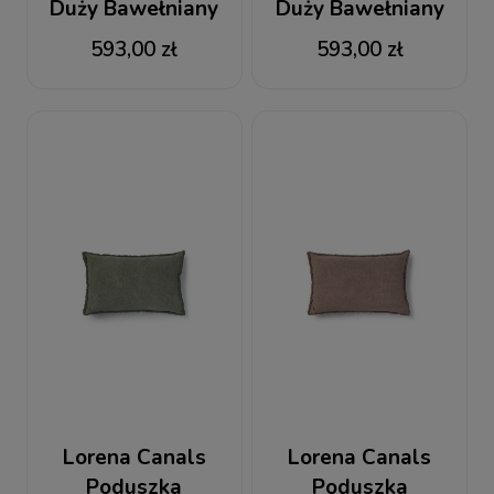
Duży Bawełniany
Duży Bawełniany
Stonewashed Wide
Stonewashed Wide
593,00 zł
593,00 zł
Natural
Soil Brown
Lorena Canals
Lorena Canals
Poduszka
Poduszka