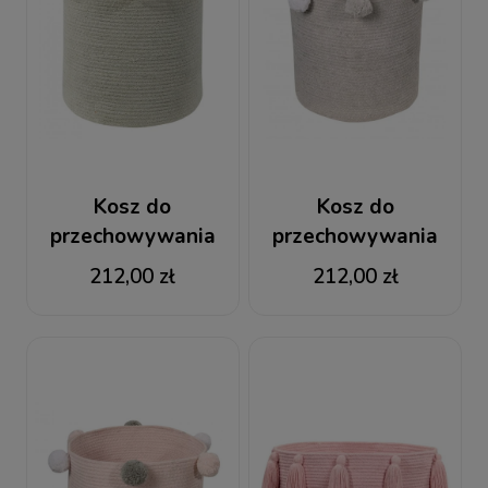
Kosz do
Kosz do
przechowywania
przechowywania
Natural Nude
Bubbly Grey
212,00 zł
212,00 zł