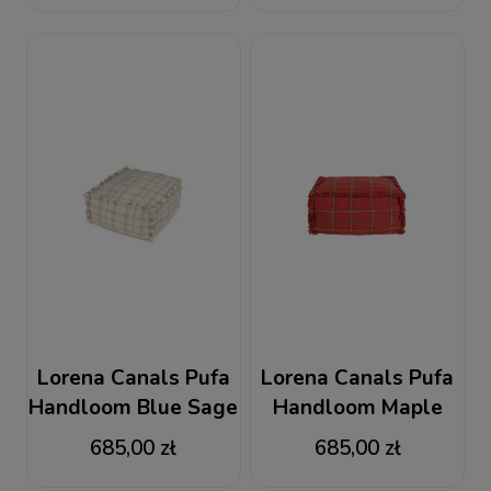
Lorena Canals Pufa
Lorena Canals Pufa
Handloom Blue Sage
Handloom Maple
Wouf Wouf
Red Wouf Wouf
685,00 zł
685,00 zł