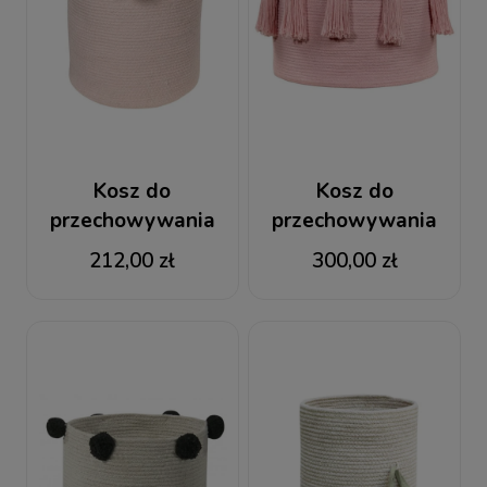
Kosz do
Kosz do
przechowywania
przechowywania
Bubbly Pink
Tassels Pink
212,00 zł
300,00 zł