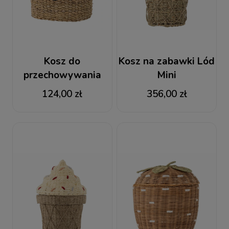
Kosz do
Kosz na zabawki Lód
przechowywania
Mini
Mikki Bloomingville
124,00 zł
356,00 zł