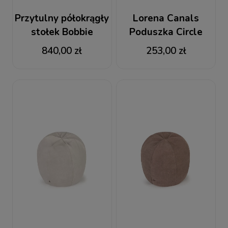
Przytulny półokrągły
Lorena Canals
stołek Bobbie
Poduszka Circle
Black
840,00 zł
253,00 zł