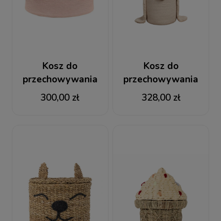
Kosz do
Kosz do
przechowywania
przechowywania
Tassels Vintage
Królik Rita
300,00 zł
328,00 zł
Nude