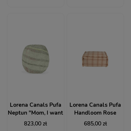
Natural
Lorena Canals Pufa
Lorena Canals Pufa
Neptun "Mom, I want
Handloom Rose
to be an astronaut"
Wouf Wouf
823,00 zł
685,00 zł