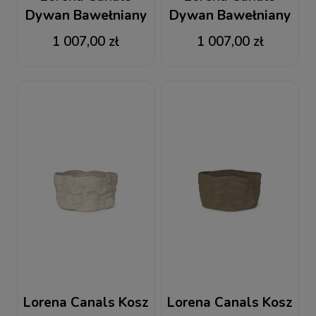
Dywan Bawełniany
Dywan Bawełniany
Stonewashed New
Stonewashed Soil
1 007,00 zł
1 007,00 zł
Grey 165 x 210 cm
Brown 165 x 210 cm
Lorena Canals Kosz
Lorena Canals Kosz