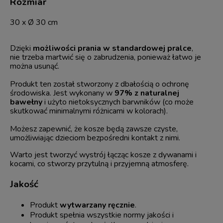
Rozmiar
30 x Ø 30 cm
Dzięki
możliwości prania w standardowej pralce
,
nie trzeba martwić się o zabrudzenia, ponieważ łatwo je
można usunąć.
Produkt ten został stworzony z dbałością o ochronę
środowiska. Jest wykonany w
97% z naturalnej
bawełny
i użyto nietoksycznych barwników (co może
skutkować minimalnymi różnicami w kolorach).
Możesz zapewnić, że kosze będą zawsze czyste,
umożliwiając dzieciom bezpośredni kontakt z nimi.
Warto jest tworzyć wystrój łącząc kosze z dywanami i
kocami, co stworzy przytulną i przyjemną atmosferę.
Jakość
Produkt
wytwarzany ręcznie
.
Produkt spełnia wszystkie normy jakości i