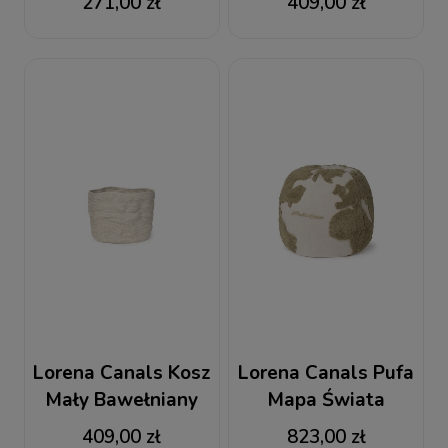
271,00 zł
409,00 zł
kwadratowa
Soil Brown
Stonewashed New
Grey
Lorena Canals Kosz
Lorena Canals Pufa
Mały Bawełniany
Mapa Świata
Stonewashed Tall
Rugcycled
409,00 zł
823,00 zł