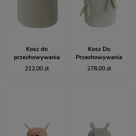
Kosz do
Kosz Do
przechowywania
Przechowywania
Natural Black
Bamboo Cane
212,00 zł
278,00 zł