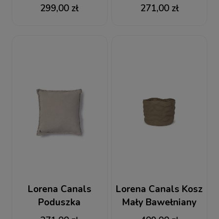
Bawełniana
Bawełniana
299,00 zł
271,00 zł
Prostokątna
Kwardatowa
Stonewashed New
Stonewashed Duck
Grey
Green
Lorena Canals
Lorena Canals Kosz
Poduszka
Mały Bawełniany
Bawełniana
Stonewashed Wide